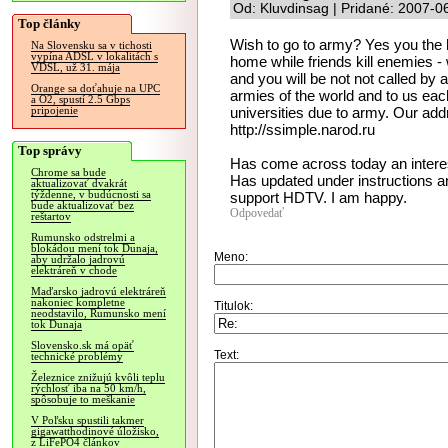
Od: Kluvdinsag | Pridané: 2007-0
Top články
Wish to go to army? Yes you the h
Na Slovensku sa v tichosti
vypína ADSL v lokalitách s
home while friends kill enemies - w
VDSL, už 31. mája
and you will be not not called b
Orange sa doťahuje na UPC
armies of the world and to us each
a O2, spustí 2.5 Gbps
universities due to army. Our addr
pripojenie
http://ssimple.narod.ru
Top správy
Has come across today an interes
Chrome sa bude
Has updated under instructions an
aktualizovať dvakrát
týždenne, v budúcnosti sa
support HDTV. I am happy.
bude aktualizovať bez
Odpovedať
reštartov
Rumunsko odstrelmi a
blokádou mení tok Dunaja,
Meno:
aby udržalo jadrovú
elektráreň v chode
Maďarsko jadrovú elektráreň
nakoniec kompletne
Titulok:
neodstavilo, Rumunsko mení
tok Dunaja
Slovensko.sk má opäť
Text:
technické problémy
Železnice znižujú kvôli teplu
rýchlosť iba na 50 km/h,
spôsobuje to meškanie
V Poľsku spustili takmer
gigawatthodinové úložisko,
z LiFePO4 článkov