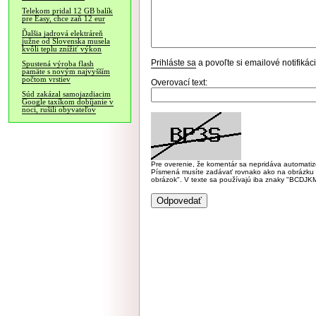
Telekom pridal 12 GB balík
pre Easy, chce zaň 12 eur
Ďalšia jadrová elektráreň
južne od Slovenska musela
kvôli teplu znížiť výkon
Prihláste sa
a povoľte si emailové notifiká
Spustená výroba flash
pamäte s novým najvyšším
počtom vrstiev
Overovací text:
Súd zakázal samojazdiacim
Google taxíkom dobíjanie v
noci, rušili obyvateľov
Pre overenie, že komentár sa nepridáva automatizov
Písmená musíte zadávať rovnako ako na obrázku veľk
obrázok". V texte sa používajú iba znaky "BC