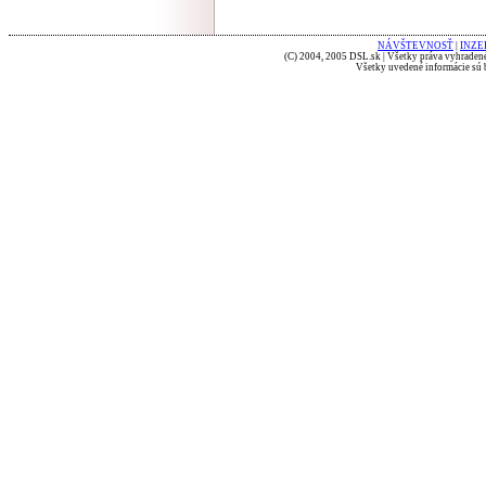
NÁVŠTEVNOSŤ
|
INZE
(C) 2004, 2005 DSL.sk | Všetky práva vyhradené
Všetky uvedené informácie sú b