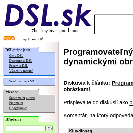
neprihlásený
Programovateľný 
DSL pripojenie
Ceny DSL
dynamickými ob
Dostupnosť DSL
Fórum o DSL
Výsledky meraní
Satelitná mapa SR
Diskusia k článku:
Program
obrázkami
Merače
Speedmeter
Merania
Prispievajte do diskusií ako
p
Pingmeter
Googlemeter
Komentár, na ktorý odpovedá
Hľadanie
Kluvdinsag