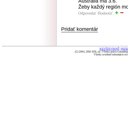
Austrália má 3.6.
Žeby každý región mo
Odpovedať
Hodnotiť:
Pridať komentár
NÁVŠTEVNOSŤ
|
INZE
(C) 2004, 2005 DSL.sk | Všetky práva vyhradené
Všetky uvedené informácie sú b