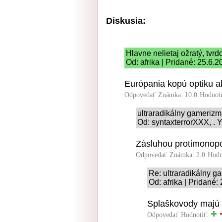
Diskusia:
Hlavne nelietaj ožratý, tvrd
Od: afrika | Pridané: 25.6.
Európania kopú optiku a
Odpovedať
Známka: 10.0
Hodnot
ultraradikálny gameriz
Od: syntaxterrorXXX, . Y
Zásluhou protimonopol
Odpovedať
Známka: 2.0
Hodn
Re: ultraradikálny 
Od: afrika | Pridané:
Splaškovody majú i
Odpovedať
Hodnotiť: