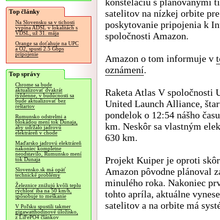
konšteláciu s plánovanými t
Top články
satelitov na nízkej orbite pre
poskytovanie pripojenia k In
Na Slovensku sa v tichosti
vypína ADSL v lokalitách s
VDSL, už 31. mája
spoločnosti Amazon.
Orange sa doťahuje na UPC
a O2, spustí 2.5 Gbps
pripojenie
Amazon o tom informuje v
oznámení
.
Top správy
Chrome sa bude
Raketa Atlas V spoločnosti
aktualizovať dvakrát
týždenne, v budúcnosti sa
bude aktualizovať bez
United Launch Alliance, šta
reštartov
pondelok o 12:54 nášho času 
Rumunsko odstrelmi a
blokádou mení tok Dunaja,
km. Neskôr sa vlastným ele
aby udržalo jadrovú
elektráreň v chode
630 km.
Maďarsko jadrovú elektráreň
nakoniec kompletne
neodstavilo, Rumunsko mení
Projekt Kuiper je oproti sk
tok Dunaja
Amazon pôvodne plánoval zač
Slovensko.sk má opäť
technické problémy
minulého roka. Nakoniec prv
Železnice znižujú kvôli teplu
rýchlosť iba na 50 km/h,
tohto apríla, aktuálne vyne
spôsobuje to meškanie
satelitov a na orbite má sys
V Poľsku spustili takmer
gigawatthodinové úložisko,
z LiFePO4 článkov