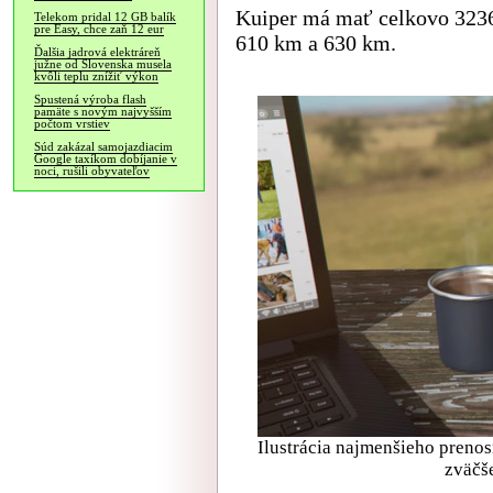
Kuiper má mať celkovo 3236 
Telekom pridal 12 GB balík
pre Easy, chce zaň 12 eur
610 km a 630 km.
Ďalšia jadrová elektráreň
južne od Slovenska musela
kvôli teplu znížiť výkon
Spustená výroba flash
pamäte s novým najvyšším
počtom vrstiev
Súd zakázal samojazdiacim
Google taxíkom dobíjanie v
noci, rušili obyvateľov
Ilustrácia najmenšieho prenos
zväčš