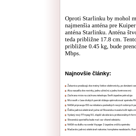
Oproti Starlinku by mohol 
najmenšia anténa pre Kuiper
anténa Starlinku. Anténa št
teda približne 17.8 cm. Tento
približne 0.45 kg, bude pre
Mbps.
Najnovšie články:
Železnice predávajú dve tretiny lístkov elektronicky, po donútení ce
Alza nasadila dve novinky, jednu užitočnú a jednu kontroverznú
Záchrana misie na záchranu teleskopu Swift úspešne pokračuje
Microsoft v čase drahých pamätí sľubuje optimalizovať spotrebu
NASA pripravuje ISS na inštaláciu posledných nových solárnych p
Ďalšia jadrová elektráreň južne od Slovenska musela kvôli teplu zn
Vydaný nový FFmpeg 9.0, zlepšil akceleráciu profesionálnych form
Slovenská sporiteľňa bude mať cez víkend odstávku
NASA na diaľku na sonde Voyager 2 úspešne znížila spotrebu
Maďarsko jadrovú elektráreň nakoniec kompletne neodstavilo, Ru