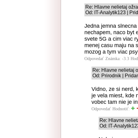
Re: Hlavne nelietaj ožrat
Od: IT-Analytik123 | Pr
Jedna jemna slnecna 
nechapem, naco byt es
svete 5G a cim viac ry
menej casu maju na se
mozog a tym viac psy
Odpovedať
Známka: -3.3
Hod
Re: Hlavne nelietaj o
Od: Prirodnik | Prid
Vidno, ze si nerd,
je vela miest, kde 
vobec tam nie je in
Odpovedať
Hodnotiť:
Re: Hlavne nelieta
Od: IT-Analytik12