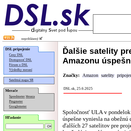
neprihlásený
Ďalšie satelity pr
DSL pripojenie
Ceny DSL
Amazonu úspešn
Dostupnosť DSL
Fórum o DSL
Výsledky meraní
Značky:
Amazon
satelity
pripoje
Satelitná mapa SR
DSL.sk, 25.6.2025
Merače
Speedmeter
Merania
Pingmeter
Googlemeter
Spoločnosť ULA v pondelok 
Hľadanie
úspešne vyniesla na obežnú 
ďalších 27 satelitov pre proj