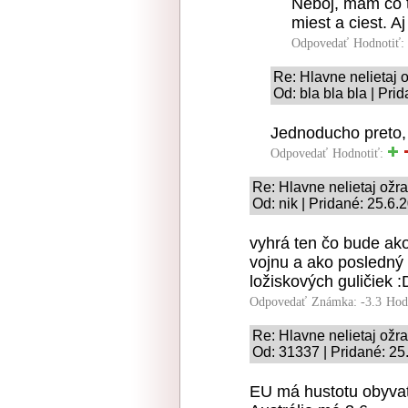
Neboj, mam co 
miest a ciest. A
Odpovedať
Hodnotiť:
Re: Hlavne nelietaj o
Od: bla bla bla | Pri
Jednoducho preto, 
Odpovedať
Hodnotiť:
Re: Hlavne nelietaj ožrat
Od: nik | Pridané: 25.6.
vyhrá ten čo bude ako
vojnu a ako posledný z
ložiskových guličiek :
Odpovedať
Známka: -3.3
Hod
Re: Hlavne nelietaj ožrat
Od: 31337 | Pridané: 25
EU má hustotu obyvat