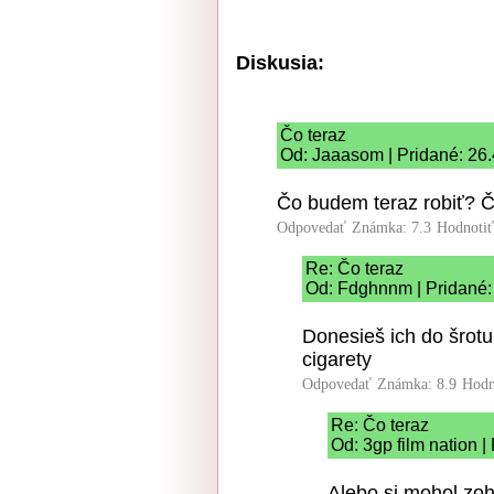
Diskusia:
Čo teraz
Od: Jaaasom | Pridané: 26.
Čo budem teraz robiť? Č
Odpovedať
Známka: 7.3
Hodnoti
Re: Čo teraz
Od: Fdghnnm | Pridané:
Donesieš ich do šrotu
cigarety
Odpovedať
Známka: 8.9
Hodn
Re: Čo teraz
Od: 3gp film nation |
Alebo si mohol zoh