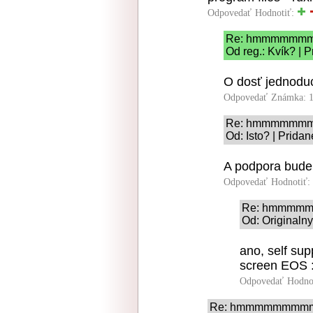
Odpovedať
Hodnotiť:
Re: hmmmmmm
Od reg.: Kvík? | 
O dosť jednoduc
Odpovedať
Známka: 1
Re: hmmmmmm
Od: Isto? | Prida
A podpora bude
Odpovedať
Hodnotiť:
Re: hmmmm
Od: Originaln
ano, self su
screen EOS :
Odpovedať
Hodno
Re: hmmmmmmmm