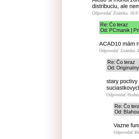
distribuciu, ale nem
Odpovedať
Známka: 10.0
Re: Čo teraz
Od: PCmanik | Pr
ACAD10 mám na
Odpovedať
Známka: 4
Re: Čo teraz
Od: Originaln
stary poctiv
suciastkovych
Odpovedať
Hodno
Re: Čo ter
Od: Blahou
Vazne fun
Odpovedať
Ho