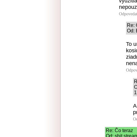
vyuziti
nepouz
Odpoveda
Re: 
Od: 
To u
kosi
ziad
nena
Odpov
R
O
1
A
p
O
Re: Čo teraz
Od: shit strea