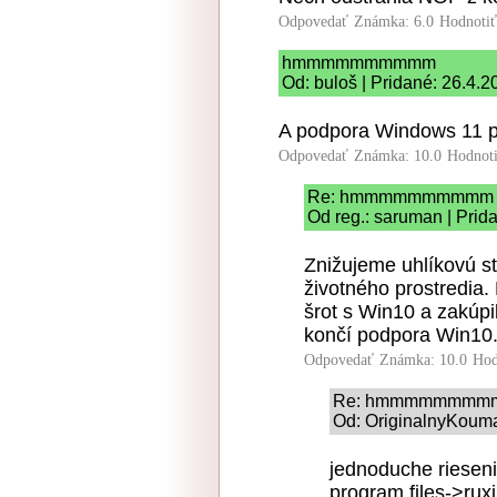
Odpovedať
Známka: 6.0
Hodnoti
hmmmmmmmmmm
Od: buloš | Pridané: 26.4.2
A podpora Windows 11 pr
Odpovedať
Známka: 10.0
Hodnot
Re: hmmmmmmmmmm
Od reg.: saruman | Prid
Znižujeme uhlíkovú 
životného prostredia
šrot s Win10 a zakúpi
končí podpora Win10.
Odpovedať
Známka: 10.0
Hod
Re: hmmmmmmmm
Od: OriginalnyKouma
jednoduche rieseni
program files->rux