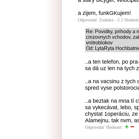
a stary bicygel, velocipé
a zijem, funkGKujem!
Odpovedať
Známka: -3.3
Hodnoti
Re: Povidky, prihody a 
cinzovnych vchodov, za
vnitroblokov
Od: LytaRyta Hochbatnic
..a ten telefon, po pr
sa dá uz len na tych 
..a na vacsinu z tych 
spred vyse polstoroci
..a beztak na mna tí 
sa vykecávat, lebo, s
chystat 1operáciu, ze 
Alamejnu, tak nvm, asi
Odpovedať
Hodnotiť: