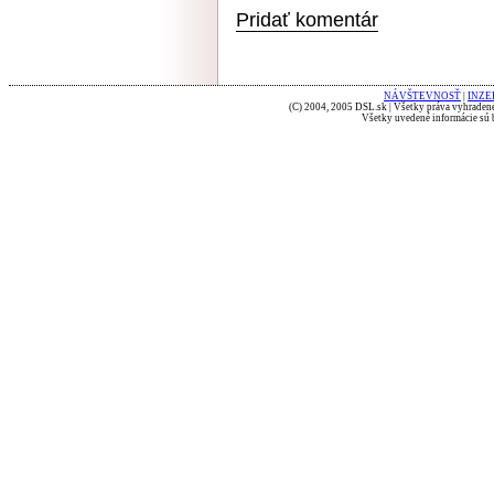
Pridať komentár
NÁVŠTEVNOSŤ
|
INZE
(C) 2004, 2005 DSL.sk | Všetky práva vyhradené
Všetky uvedené informácie sú b