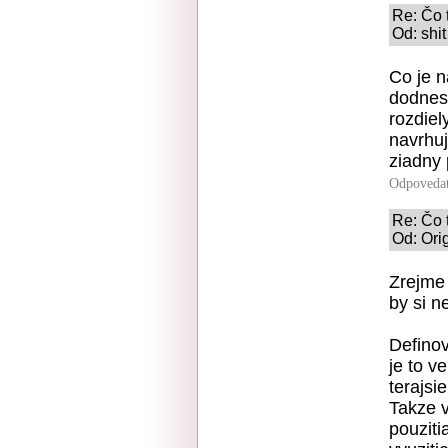
Re: Čo 
Od: shi
Co je n
dodnes.
rozdiel
navrhuj
ziadny 
Odpoveda
Re: Čo 
Od: Ori
Zrejme 
by si n
Definov
je to v
terajsi
Takze v
pouziti