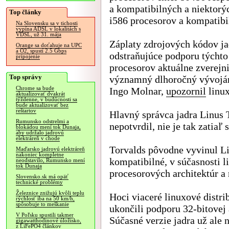
a kompatibilných a niektorý
Top články
i586 procesorov a kompatibi
Na Slovensku sa v tichosti
vypína ADSL v lokalitách s
VDSL, už 31. mája
Záplaty zdrojových kódov ja
Orange sa doťahuje na UPC
a O2, spustí 2.5 Gbps
odstraňujúce podporu týchto
pripojenie
procesorov aktuálne zverejni
Top správy
významný dlhoročný vývojár
Chrome sa bude
Ingo Molnar,
upozornil
linux
aktualizovať dvakrát
týždenne, v budúcnosti sa
bude aktualizovať bez
reštartov
Hlavný správca jadra Linus T
Rumunsko odstrelmi a
nepotvrdil, nie je tak zatiaľ 
blokádou mení tok Dunaja,
aby udržalo jadrovú
elektráreň v chode
Torvalds pôvodne vyvinul Li
Maďarsko jadrovú elektráreň
nakoniec kompletne
kompatibilné, v súčasnosti 
neodstavilo, Rumunsko mení
tok Dunaja
procesorových architektúr a 
Slovensko.sk má opäť
technické problémy
Železnice znižujú kvôli teplu
Hoci viaceré linuxové distri
rýchlosť iba na 50 km/h,
spôsobuje to meškanie
ukončili podporu 32-bitovej 
V Poľsku spustili takmer
Súčasné verzie jadra už ale
gigawatthodinové úložisko,
z LiFePO4 článkov