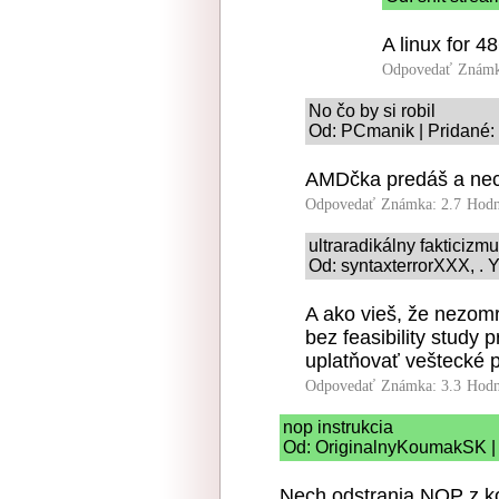
A linux for 4
Odpovedať
Známk
No čo by si robil
Od: PCmanik | Pridané:
AMDčka predáš a nechá
Odpovedať
Známka: 2.7
Hodn
ultraradikálny fakticizm
Od: syntaxterrorXXX, . Y
A ako vieš, že nezomr
bez feasibility study 
uplatňovať veštecké 
Odpovedať
Známka: 3.3
Hodn
nop instrukcia
Od: OriginalnyKoumakSK | 
Nech odstrania NOP z ko