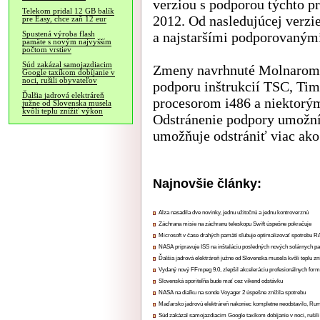
verziou s podporou týchto pr
Telekom pridal 12 GB balík
2012. Od nasledujúcej verzie
pre Easy, chce zaň 12 eur
a najstaršími podporovanými
Spustená výroba flash
pamäte s novým najvyšším
počtom vrstiev
Súd zakázal samojazdiacim
Zmeny navrhnuté Molnarom 
Google taxíkom dobíjanie v
noci, rušili obyvateľov
podporu inštrukcií TSC, T
Ďalšia jadrová elektráreň
procesorom i486 a niektorý
južne od Slovenska musela
kvôli teplu znížiť výkon
Odstránenie podpory umožní
umožňuje odstrániť viac ako
Najnovšie články:
Alza nasadila dve novinky, jednu užitočnú a jednu kontroverznú
Záchrana misie na záchranu teleskopu Swift úspešne pokračuje
Microsoft v čase drahých pamätí sľubuje optimalizovať spotrebu
NASA pripravuje ISS na inštaláciu posledných nových solárnych p
Ďalšia jadrová elektráreň južne od Slovenska musela kvôli teplu zn
Vydaný nový FFmpeg 9.0, zlepšil akceleráciu profesionálnych form
Slovenská sporiteľňa bude mať cez víkend odstávku
NASA na diaľku na sonde Voyager 2 úspešne znížila spotrebu
Maďarsko jadrovú elektráreň nakoniec kompletne neodstavilo, Ru
Súd zakázal samojazdiacim Google taxíkom dobíjanie v noci, rušili