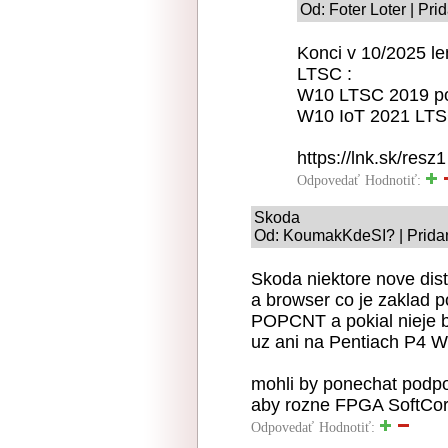
Od: Foter Loter | Pri
Konci v 10/2025 le
LTSC :
W10 LTSC 2019 po
W10 IoT 2021 LTS
https://lnk.sk/resz1
Odpovedať
Hodnotiť:
Skoda
Od: KoumakKdeSI? | Pridan
Skoda niektore nove dis
a browser co je zaklad 
POPCNT a pokial nieje b
uz ani na Pentiach P4 W
mohli by ponechat podpo
aby rozne FPGA SoftCore
Odpovedať
Hodnotiť: