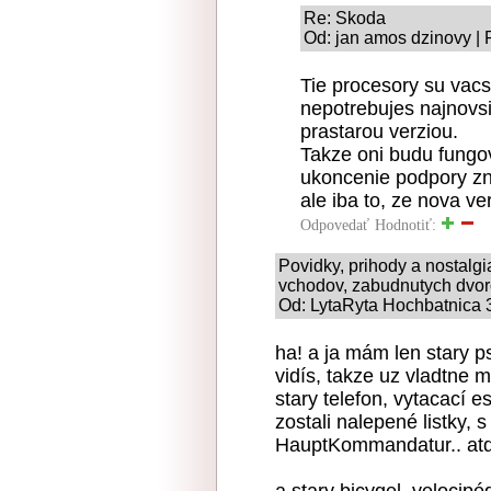
Re: Skoda
Od: jan amos dzinovy | 
Tie procesory su vacs
nepotrebujes najnovsi
prastarou verziou.
Takze oni budu fungov
ukoncenie podpory z
ale iba to, ze nova v
Odpovedať
Hodnotiť:
Povidky, prihody a nostalg
vchodov, zabudnutych dvoro
Od: LytaRyta Hochbatnica 3
ha! a ja mám len stary p
vidís, takze uz vladtne 
stary telefon, vytacací e
zostali nalepené listky, 
HauptKommandatur.. at