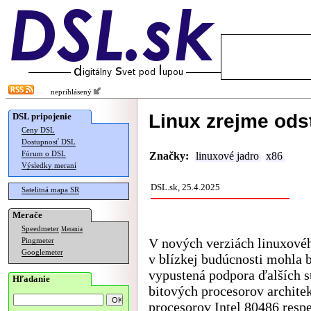
neprihlásený
Linux zrejme ods
DSL pripojenie
Ceny DSL
Dostupnosť DSL
Fórum o DSL
Značky:
linuxové jadro
x86
Výsledky meraní
DSL.sk, 25.4.2025
Satelitná mapa SR
Merače
Speedmeter
Merania
V nových verziách linuxovéh
Pingmeter
Googlemeter
v blízkej budúcnosti mohla 
vypustená podpora ďalších s
Hľadanie
bitových procesorov archite
procesorov Intel 80486 resp