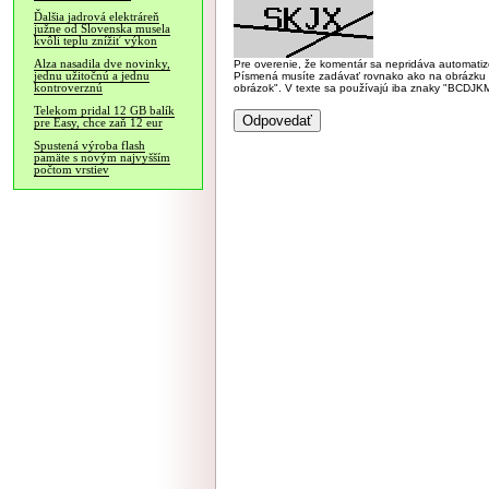
Ďalšia jadrová elektráreň
južne od Slovenska musela
kvôli teplu znížiť výkon
Alza nasadila dve novinky,
Pre overenie, že komentár sa nepridáva automatizov
jednu užitočnú a jednu
Písmená musíte zadávať rovnako ako na obrázku veľk
kontroverznú
obrázok". V texte sa používajú iba znaky "BC
Telekom pridal 12 GB balík
pre Easy, chce zaň 12 eur
Spustená výroba flash
pamäte s novým najvyšším
počtom vrstiev