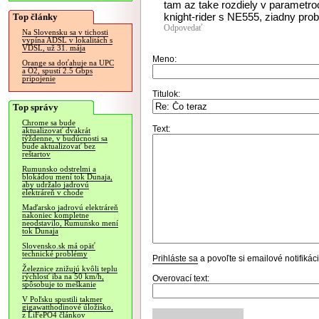
tam az take rozdiely v parametroc
knight-rider s NE555, ziadny prob
Top články
Odpovedať
Na Slovensku sa v tichosti
vypína ADSL v lokalitách s
VDSL, už 31. mája
Meno:
Orange sa doťahuje na UPC
a O2, spustí 2.5 Gbps
pripojenie
Titulok:
Top správy
Chrome sa bude
Text:
aktualizovať dvakrát
týždenne, v budúcnosti sa
bude aktualizovať bez
reštartov
Rumunsko odstrelmi a
blokádou mení tok Dunaja,
aby udržalo jadrovú
elektráreň v chode
Maďarsko jadrovú elektráreň
nakoniec kompletne
neodstavilo, Rumunsko mení
tok Dunaja
Slovensko.sk má opäť
technické problémy
Prihláste sa
a povoľte si emailové notifiká
Železnice znižujú kvôli teplu
rýchlosť iba na 50 km/h,
Overovací text:
spôsobuje to meškanie
V Poľsku spustili takmer
gigawatthodinové úložisko,
z LiFePO4 článkov