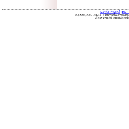
NÁVŠTEVNOSŤ
|
INZE
(C) 2004, 2005 DSL.sk | Všetky práva vyhradené
Všetky uvedené informácie sú b