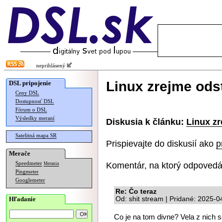
neprihlásený
Linux zrejme ods
DSL pripojenie
Ceny DSL
Dostupnosť DSL
Fórum o DSL
Výsledky meraní
Diskusia k článku:
Linux zr
Satelitná mapa SR
Prispievajte do diskusií ako
p
Merače
Komentár, na ktorý odpovedá
Speedmeter
Merania
Pingmeter
Googlemeter
Re: Čo teraz
Hľadanie
Od: shit stream | Pridané: 2025-
Co je na tom divne? Vela z nich s