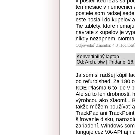
v posteli ked lezis sa p
ten mesiac v nemocnici v
postele som radsej sede
este poslali do kupelov a
Tie tablety, ktore nemaj
navrate z kupelov je vyp
nikdy nezapnem. Normal
Odpovedať
Známka: 4.3
Hodnoti
Konvertibilný laptop
Od: Arch, btw | Pridané: 16
Ja som si radšej kúpil 
od refurbished. Za 180 o
KDE Plasma 6 to ide v po
Ale sú to len drobnosti,
výrobcou ako Xiaomi... B
takže môžem používať aj
TrackPad ani TrackPoint,
šifrovanie disku, narozd
zariadení. Windows som
funguje cez VA-API aj n