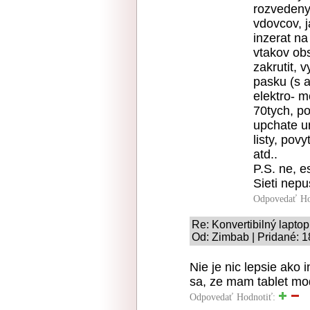
rozvedeny
vdovcov, j
inzerat na
vtakov obs
zakrutit, 
pasku (s a
elektro- m
70tych, po
upchate u
listy, pov
atd..
P.S. ne, e
Sieti nepus
Odpovedať
Ho
Re: Konvertibilný laptop
Od: Zimbab | Pridané: 1
Nie je nic lepsie ako 
sa, ze mam tablet mod
Odpovedať
Hodnotiť: