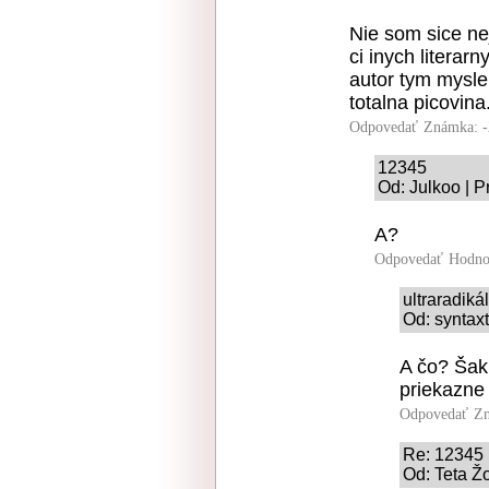
Nie som sice nej
ci inych literar
autor tym myslel
totalna picovina.
Odpovedať
Známka: -
12345
Od: Julkoo | P
A?
Odpovedať
Hodno
ultraradiká
Od: syntaxt
A čo? Šak
priekazne
Odpovedať
Zn
Re: 12345
Od: Teta Žo