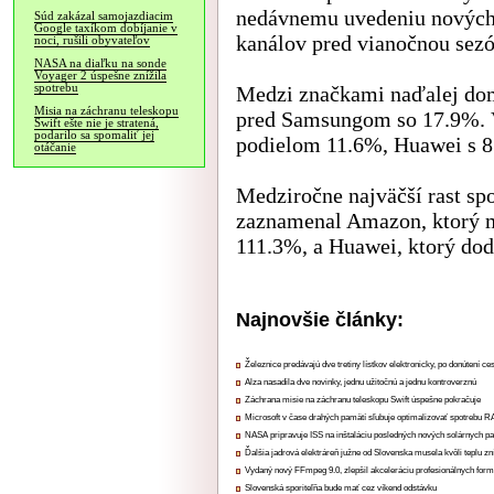
nedávnemu uvedeniu nových
Súd zakázal samojazdiacim
Google taxíkom dobíjanie v
kanálov pred vianočnou sez
noci, rušili obyvateľov
NASA na diaľku na sonde
Voyager 2 úspešne znížila
spotrebu
Medzi značkami naďalej dom
Misia na záchranu teleskopu
pred Samsungom so 17.9%. V
Swift ešte nie je stratená,
podarilo sa spomaliť jej
podielom 11.6%, Huawei s 8
otáčanie
Medziročne najväčší rast sp
zaznamenal Amazon, ktorý m
111.3%, a Huawei, ktorý dod
Najnovšie články:
Železnice predávajú dve tretiny lístkov elektronicky, po donútení ce
Alza nasadila dve novinky, jednu užitočnú a jednu kontroverznú
Záchrana misie na záchranu teleskopu Swift úspešne pokračuje
Microsoft v čase drahých pamätí sľubuje optimalizovať spotrebu
NASA pripravuje ISS na inštaláciu posledných nových solárnych p
Ďalšia jadrová elektráreň južne od Slovenska musela kvôli teplu zn
Vydaný nový FFmpeg 9.0, zlepšil akceleráciu profesionálnych form
Slovenská sporiteľňa bude mať cez víkend odstávku