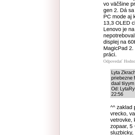
vo väčšine p
gen 2. Dá sa 
PC mode aj kl
13,3 OLED ch
Lenovo je na
nepotrebova
displej na 6
MagicPad 2. T
práci.
Odpovedať
Hodno
Lyta Zkra
priebezne 
daal tiiyym
Od: LytaRy
22:56
^^ zaklad 
vrecko, v
vetrovke, 
zopaar, 5 
sluzbicky,