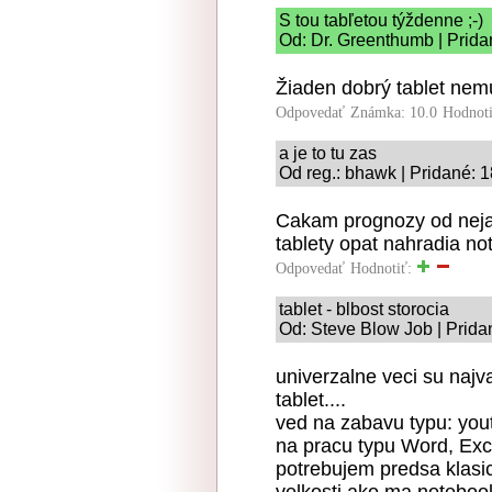
S tou tabľetou týždenne ;-)
Od: Dr. Greenthumb | Prida
Žiaden dobrý tablet nemu
Odpovedať
Známka: 10.0
Hodnot
a je to tu zas
Od reg.: bhawk | Pridané: 
Cakam prognozy od nejak
tablety opat nahradia no
Odpovedať
Hodnotiť:
tablet - blbost storocia
Od: Steve Blow Job | Prida
univerzalne veci su najva
tablet....
ved na zabavu typu: yout
na pracu typu Word, Exce
potrebujem predsa klasi