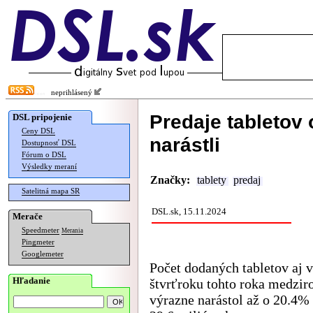
neprihlásený
Predaje tabletov
DSL pripojenie
Ceny DSL
narástli
Dostupnosť DSL
Fórum o DSL
Výsledky meraní
Značky:
tablety
predaj
Satelitná mapa SR
DSL.sk, 15.11.2024
Merače
Speedmeter
Merania
Pingmeter
Googlemeter
Počet dodaných tabletov aj 
Hľadanie
štvrťroku tohto roka medzir
výrazne narástol až o 20.4% 