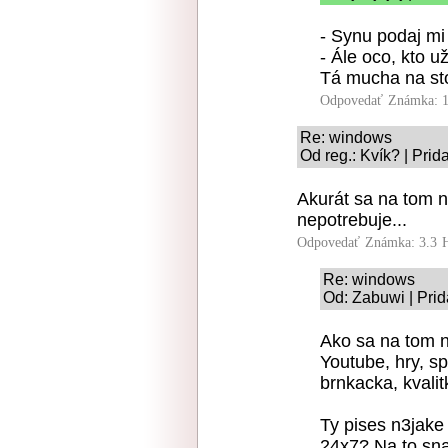
- Synu podaj mi 
- Ále oco, kto u
Tá mucha na st
Odpovedať
Známka: 1
Re: windows
Od reg.: Kvík? | Pri
Akurát sa na tom n
nepotrebuje...
Odpovedať
Známka: 3.3
Re: windows
Od: Zabuwi | Prid
Ako sa na tom n
Youtube, hry, sp
brnkacka, kvalit
Ty pises n3jake
24x7? Na to sna