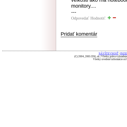
velkosti ako ma notebook
monitory....
---
Odpovedať
Hodnotiť:
Pridať komentár
NÁVŠTEVNOSŤ
|
INZE
(C) 2004, 2005 DSL.sk | Všetky práva vyhradené
Všetky uvedené informácie sú b