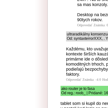
sa mas konzoly.
Desktop na bezn
90tych rokov.
Odpovedať
Známka: 0
ultraradikálny konsenz
Od: syntaxterrorXXX, . 
Každému, kto uvažuje
kontexte širších kauz
primárne ide o dôsled
komoditných trhoch, 
podieľajú bezpochyby
faktory.
Odpovedať
Známka: -4.0
Hod
ako router je to fasa
Od reg.: roob_ | Pridané: 1
tablet som si kupil do n