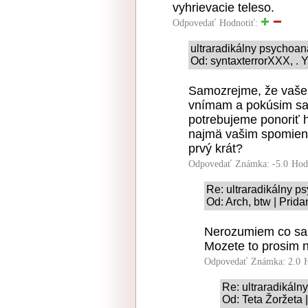
vyhrievacie teleso.
Odpovedať
Hodnotiť:
ultraradikálny psychoan
Od: syntaxterrorXXX, . 
Samozrejme, že vaše 
vnímam a pokúsim sa 
potrebujeme ponoriť h
najmä vašim spomienk
prvý krát?
Odpovedať
Známka: -5.0
Hod
Re: ultraradikálny p
Od: Arch, btw | Prid
Nerozumiem co sa 
Mozete to prosim 
Odpovedať
Známka: 2.0
Re: ultraradikáln
Od: Teta Žoržeta 