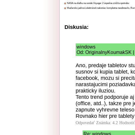
NASA na diaľku na sonde Voyager 2 úspešne znížila spotrebu
Maďarsko jadrovú elektráreň nakoniec kompletne neodstavilo, Ru
Diskusia:
windows
Od: OriginalnyKoumakSK | 
Ano, predaje tabletov stup
susnov si kupia tablet, 
facebook, mozu si precita
narastajucimi poziadavk
prakticky iluziou.
Tento trend podporuje aj 
(office, atd..), takze pr
zapnute vyhrevne teleso
Rovnako hier pre tablety 
Odpovedať
Známka: 4.2
Hodnoti
Re: windows