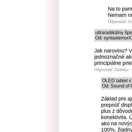
Na to pama
Nemam rad
Odpovedať
Zn
ultraradikálny šp
Od: syntaxterrorX
Jak narovinu? V
jednoznačné ako
principiálne pri
Odpovedať
Známka: -
OLED tablet s
Od: Sound of 
Základ pre a
prepnúť disp
plus z dôvod
konektivita. 
ako na nových
100%, žiadny