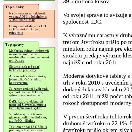
39.6 milióna kusov.
Top články
Vo svojej správe to
avizuje
a
Na Slovensku sa v tichosti
vypína ADSL v lokalitách s
VDSL, už 31. mája
spoločnosť IDC.
Orange sa doťahuje na UPC
a O2, spustí 2.5 Gbps
pripojenie
K výraznému nárastu v druh
treťom štvrťroku prišlo po t
Top správy
minulom roku najmä pre ek
Maďarsko jadrovú elektráreň
situáciu predaje výrazne kles
nakoniec kompletne
neodstavilo, Rumunsko mení
tok Dunaja
najnižšie od roku 2011.
Slovensko.sk má opäť
technické problémy
Moderné dotykové tablety s
Alza nasadila dve novinky,
jednu užitočnú a jednu
trh v roku 2010 s uvedením 
kontroverznú
dodaných kusov klesol o 20.
Železnice znižujú kvôli teplu
rýchlosť iba na 50 km/h,
od roku 2011, nižší počet ta
spôsobuje to meškanie
rokoch dostupnosti modernýc
Ďalšia jadrová elektráreň
južne od Slovenska musela
kvôli teplu znížiť výkon
V Poľsku spustili takmer
V prvom štvrťroku tohto rok
gigawatthodinové úložisko,
z LiFePO4 článkov
druhom štvrťroku o 22.1%. 
Telekom pridal 12 GB balík
štvrťroku prišlo okrem zlýc
pre Easy, chce zaň 12 eur