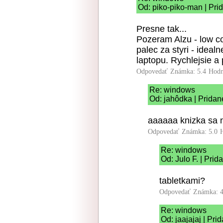
Od: piko-piko-man | Pri
Presne tak...
Pozeram Alzu - low c
palec za styri - idea
laptopu. Rychlejsie a 
Odpovedať
Známka: 5.4
Hodn
Re: windows
Od: jahôdka | Pridan
aaaaaa knizka sa n
Odpovedať
Známka: 5.0
Re: windows
Od: Julo F. | Pri
tabletkami?
Odpovedať
Známka: 4
Re: windows
Od: jaajajaj | Pr