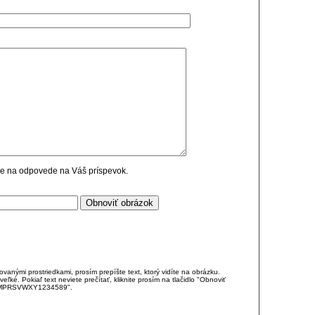
cie na odpovede na Váš príspevok.
anými prostriedkami, prosím prepíšte text, ktorý vidíte na obrázku.
é. Pokiaľ text neviete prečítať, kliknite prosím na tlačidlo "Obnoviť
DJKMPRSVWXY1234589".