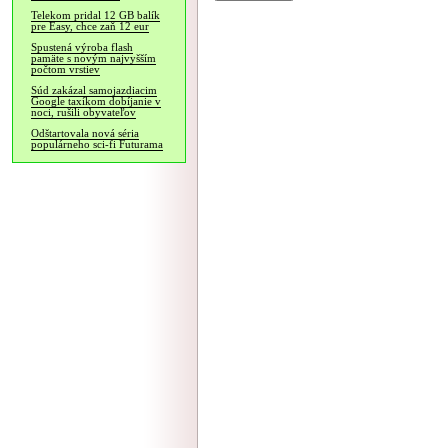
Telekom pridal 12 GB balík
pre Easy, chce zaň 12 eur
Spustená výroba flash
pamäte s novým najvyšším
počtom vrstiev
Súd zakázal samojazdiacim
Google taxíkom dobíjanie v
noci, rušili obyvateľov
Odštartovala nová séria
populárneho sci-fi Futurama