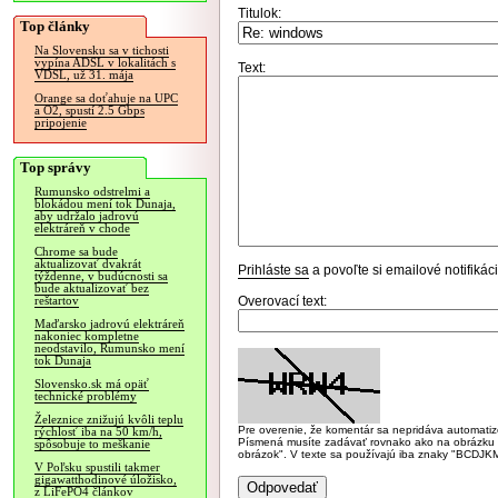
Titulok:
Top články
Na Slovensku sa v tichosti
vypína ADSL v lokalitách s
Text:
VDSL, už 31. mája
Orange sa doťahuje na UPC
a O2, spustí 2.5 Gbps
pripojenie
Top správy
Rumunsko odstrelmi a
blokádou mení tok Dunaja,
aby udržalo jadrovú
elektráreň v chode
Chrome sa bude
aktualizovať dvakrát
Prihláste sa
a povoľte si emailové notifiká
týždenne, v budúcnosti sa
bude aktualizovať bez
Overovací text:
reštartov
Maďarsko jadrovú elektráreň
nakoniec kompletne
neodstavilo, Rumunsko mení
tok Dunaja
Slovensko.sk má opäť
technické problémy
Železnice znižujú kvôli teplu
Pre overenie, že komentár sa nepridáva automatizov
rýchlosť iba na 50 km/h,
Písmená musíte zadávať rovnako ako na obrázku veľk
spôsobuje to meškanie
obrázok". V texte sa používajú iba znaky "BC
V Poľsku spustili takmer
gigawatthodinové úložisko,
z LiFePO4 článkov