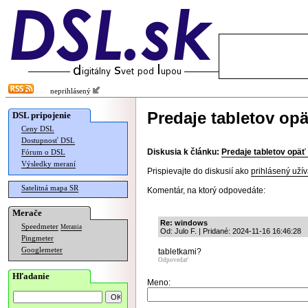
neprihlásený
Predaje tabletov opä
DSL pripojenie
Ceny DSL
Dostupnosť DSL
Diskusia k článku:
Predaje tabletov opäť
Fórum o DSL
Výsledky meraní
Prispievajte do diskusií ako
prihlásený užív
Satelitná mapa SR
Komentár, na ktorý odpovedáte:
Merače
Re: windows
Speedmeter
Merania
Od: Julo F. | Pridané: 2024-11-16 16:46:28
Pingmeter
Googlemeter
tabletkami?
Odpovedať
Hľadanie
Meno: