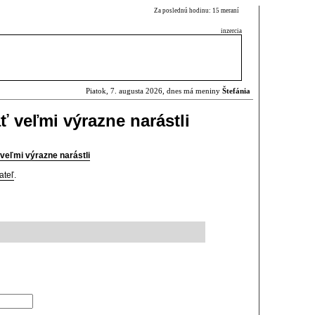
Za poslednú hodinu: 15 meraní
inzercia
Piatok, 7. augusta 2026, dnes má meniny
Štefánia
ť veľmi výrazne narástli
 veľmi výrazne narástli
ateľ
.