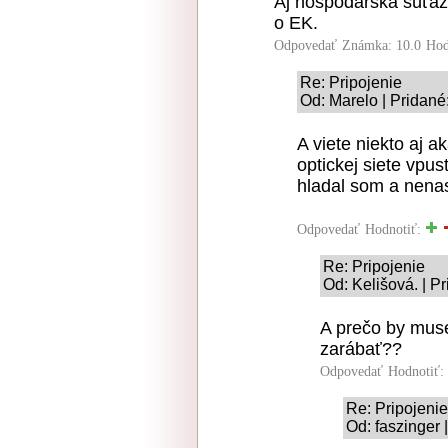
Aj hospodárska súťaž
o EK.
Odpovedať
Známka: 10.0
Hod
Re: Pripojenie
Od: Marelo | Pridané
A viete niekto aj a
optickej siete vpus
hladal som a nena
Odpovedať
Hodnotiť:
Re: Pripojenie
Od: Kelišová. | P
A prečo by muse
zarábať??
Odpovedať
Hodnotiť:
Re: Pripojenie
Od: faszinger 