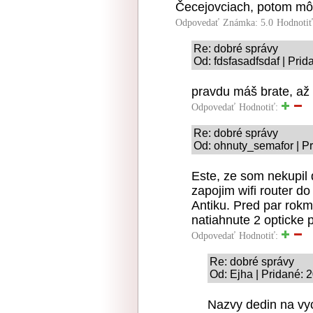
Čecejovciach, potom môž
Odpovedať
Známka: 5.0
Hodnoti
Re: dobré správy
Od: fdsfasadfsdaf | Pri
pravdu máš brate, až 
Odpovedať
Hodnotiť:
Re: dobré správy
Od: ohnuty_semafor | Pr
Este, ze som nekupil 
zapojim wifi router d
Antiku. Pred par rokmi
natiahnute 2 opticke p
Odpovedať
Hodnotiť:
Re: dobré správy
Od: Ejha | Pridané: 
Nazvy dedin na vyc