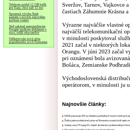
Sveržov, Tarnov, Vajkovce a 
Telekom pridal 12 GB balík
pre Easy, chce zaň 12 eur
častiach Záhumnie Krásna a 
Spustená výroba flash
pamäte s novým najvyšším
počtom vrstiev
Výrazne najväčšie vlastné o
Súd zakázal samojazdiacim
Google taxíkom dobíjanie v
najväčší telekomunikační op
noci, rušili obyvateľov
v minulosti poskytoval služby
Odštartovala nová séria
populárneho sci-fi Futurama
2021 začal v niektorých loka
Orangu. V júni 2023 začal v
pri oznámení bola avizovaná 
Bošáca, Zemianske Podhradi
Východoslovenská distribuč
operátorom, v minulosti ju 
Najnovšie články:
NASA pripravuje ISS na inštaláciu posledných nových solárnych p
Ďalšia jadrová elektráreň južne od Slovenska musela kvôli teplu zn
Vydaný nový FFmpeg 9.0, zlepšil akceleráciu profesionálnych form
Slovenská sporiteľňa bude mať cez víkend odstávku