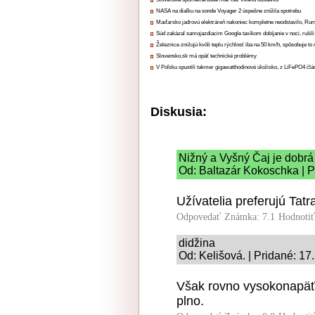
NASA na diaľku na sonde Voyager 2 úspešne znížila spotrebu
Maďarsko jadrovú elektráreň nakoniec kompletne neodstavilo, Ru
Súd zakázal samojazdiacim Google taxíkom dobíjanie v noci, rušili
Železnice znižujú kvôli teplu rýchlosť iba na 50 km/h, spôsobuje t
Slovensko.sk má opäť technické problémy
V Poľsku spustili takmer gigawatthodinové úložisko, z LiFePO4 čl
Diskusia:
Nižný a Vyšný Čaj je dobrá 
Od: Baltazár Kokoschka | P
Užívatelia preferujú Tat
Odpovedať
Známka: 7.1
Hodnoti
didžina
Od: Kelišová. | Pridané: 17
Však rovno vysokonapäťo
plno.