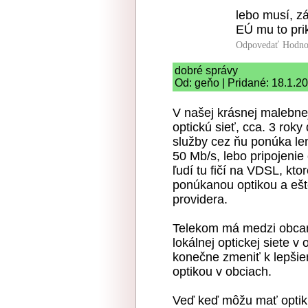
lebo musí, z
EÚ mu to pri
Odpovedať
Hodno
dobré správy
Od: geňo | Pridané: 18.1.2
V našej krásnej malebne
optickú sieť, cca. 3 roky
služby cez ňu ponúka len
50 Mb/s, lebo pripojenie 
ľudí tu fičí na VDSL, kto
ponúkanou optikou a ešt
providera.
Telekom má medzi obcami
lokálnej optickej siete v
konečne zmeniť k lepšiem
optikou v obciach.
Veď keď môžu mať optik