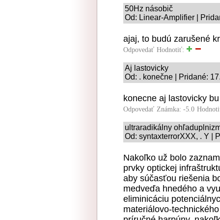
50Hz násobič
Od: Linear-Amplifier | Prid
ajaj, to budú zarušené kr
Odpovedať
Hodnotiť:
Aj lastovicky
Od: . konečne | Pridané: 1
konecne aj lastovicky bu
Odpovedať
Známka: -5.0
Hodnoti
ultraradikálny ohľaduplniz
Od: syntaxterrorXXX, . Y | 
Nakoľko už bolo zaznam
prvky optickej infraštru
aby súčasťou riešenia b
medveďa hnedého a využi
eliminicáciu potenciálnyc
materiálovo-technického
príručné harpúny, nakoľ