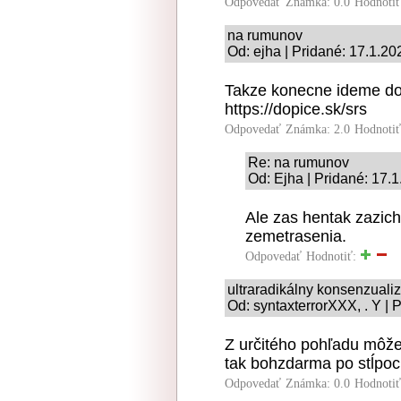
Odpovedať
Známka: 0.0
Hodnoti
na rumunov
Od: ejha | Pridané: 17.1.20
Takze konecne ideme dob
https://dopice.sk/srs
Odpovedať
Známka: 2.0
Hodnoti
Re: na rumunov
Od: Ejha | Pridané: 17.
Ale zas hentak zazic
zemetrasenia.
Odpovedať
Hodnotiť:
ultraradikálny konsenzual
Od: syntaxterrorXXX, . Y | 
Z určitého pohľadu môže 
tak bohzdarma po stĺpoc
Odpovedať
Známka: 0.0
Hodnoti