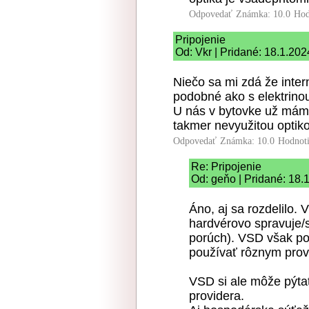
Odpovedať
Známka: 10.0
Hod
Pripojenie
Od: Vkr | Pridané: 18.1.202
Niečo sa mi zdá že inter
podobné ako s elektrinou
U nás v bytovke už máme
takmer nevyužitou optiko
Odpovedať
Známka: 10.0
Hodnot
Re: Pripojenie
Od: geňo | Pridané: 18.
Áno, aj sa rozdelilo. 
hardvérovo spravuje/s
porúch). VSD však po
používať rôznym prov
VSD si ale môže pýta
providera.