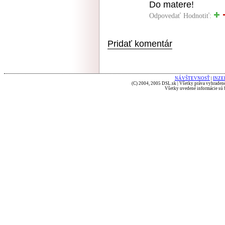
Do matere!
Odpovedať
Hodnotiť:
Pridať komentár
NÁVŠTEVNOSŤ
|
INZE
(C) 2004, 2005 DSL.sk | Všetky práva vyhradené
Všetky uvedené informácie sú b