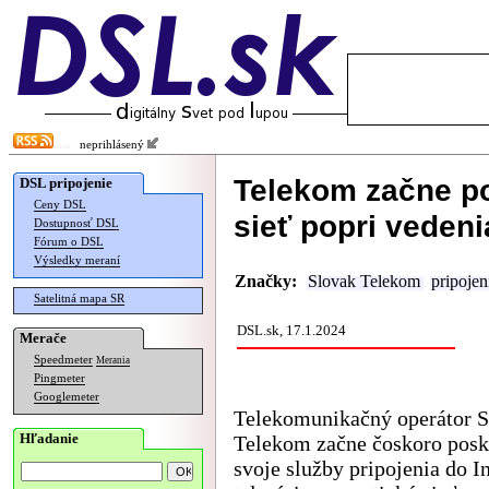
neprihlásený
Telekom začne po
DSL pripojenie
Ceny DSL
sieť popri vedeni
Dostupnosť DSL
Fórum o DSL
Výsledky meraní
Značky:
Slovak Telekom
pripojen
Satelitná mapa SR
DSL.sk, 17.1.2024
Merače
Speedmeter
Merania
Pingmeter
Googlemeter
Telekomunikačný operátor S
Hľadanie
Telekom začne čoskoro posk
svoje služby pripojenia do I