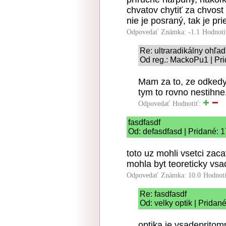
chvatov chytiť za chvost
nie je posraný, tak je pr
Odpovedať
Známka: -1.1
Hodnoti
Re: ultraradikálny ohľa
Od reg.: MackoPu1 | Pri
Mam za to, ze odkedy 
tym to rovno nestihne
Odpovedať
Hodnotiť:
fasdfasdf
Od: defasdfasd | Pridané: 
toto uz mohli vsetci zaca
mohla byt teoreticky vsad
Odpovedať
Známka: 10.0
Hodnot
Re: fasdfasdf
Od: velky optik | Pridan
optika je vsadepritom