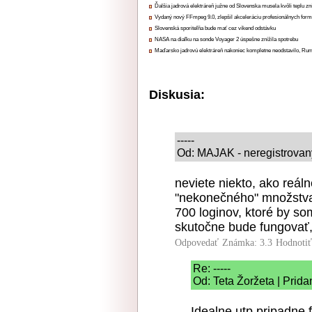
Ďalšia jadrová elektráreň južne od Slovenska musela kvôli teplu zn
Vydaný nový FFmpeg 9.0, zlepšil akceleráciu profesionálnych form
Slovenská sporiteľňa bude mať cez víkend odstávku
NASA na diaľku na sonde Voyager 2 úspešne znížila spotrebu
Maďarsko jadrovú elektráreň nakoniec kompletne neodstavilo, Ru
Diskusia:
-----
Od: MAJAK - neregistrovany 
neviete niekto, ako reáln
"nekonečného" množstva 
700 loginov, ktoré by som
skutočne bude fungovať,
Odpovedať
Známka: 3.3
Hodnoti
Re: -----
Od: Teta Žoržeta | Prida
Idealne utp pripadne 