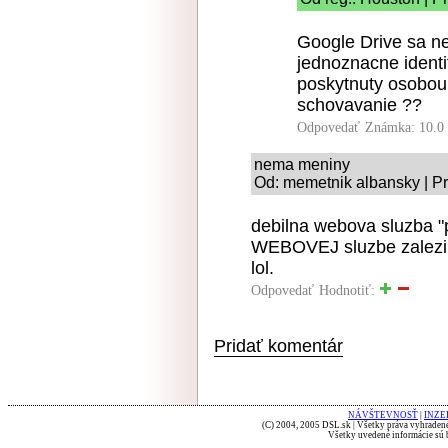
Google Drive sa n
jednoznacne identif
poskytnuty osobou 
schovavanie ??
Odpovedať
Známka: 10.0
nema meniny
Od: memetnik albansky | Pr
debilna webova sluzba "
WEBOVEJ sluzbe zalezi
lol.
Odpovedať
Hodnotiť:
Pridať komentár
NÁVŠTEVNOSŤ
|
INZE
(C) 2004, 2005 DSL.sk | Všetky práva vyhradené
Všetky uvedené informácie sú b