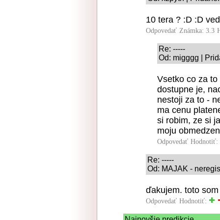
10 tera ? :D :D ved
Odpovedať
Známka: 3.3
Re: -----
Od: migggg | Prid
Vsetko co za to 
dostupne je, nac
nestoji za to - n
ma cenu platene
si robim, ze si 
moju obmedzenost
Odpovedať
Hodnotiť:
Re: -----
Od: MAJAK - neregist
ďakujem. toto som
Odpovedať
Hodnotiť:
Najnovšie predikcie.