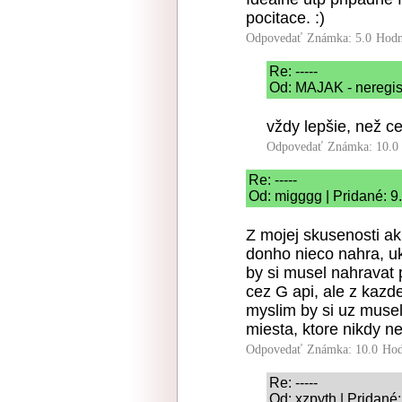
pocitace. :)
Odpovedať
Známka: 5.0
Hodn
Re: -----
Od: MAJAK - neregist
vždy lepšie, než ce
Odpovedať
Známka: 10.0
Re: -----
Od: migggg | Pridané: 9
Z mojej skusenosti ak 
donho nieco nahra, ukl
by si musel nahravat 
cez G api, ale z kazde
myslim by si uz musel
miesta, ktore nikdy nev
Odpovedať
Známka: 10.0
Hod
Re: -----
Od: xzpyth | Pridané