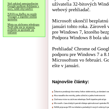
užívatelia 32-bitových Win
Súd zakázal samojazdiacim
Google taxíkom dobíjanie v
webový prehliadač.
noci, rušili obyvateľov
NASA na diaľku na sonde
Voyager 2 úspešne znížila
spotrebu
Microsoft ukončil bezplatn
Misia na záchranu teleskopu
januári tohto roka. Zároveň
Swift ešte nie je stratená,
podarilo sa spomaliť jej
pre Windows 7, ktorého bezp
otáčanie
Podpora Windows 8 bola uko
Prehliadač Chrome od Google
podporu pre Windows 7 a 8.1
Microsoftom vo februári. G
ešte v januári.
Najnovšie články:
Železnice predávajú dve tretiny lístkov elektronicky, po donútení ce
Alza nasadila dve novinky, jednu užitočnú a jednu kontroverznú
Záchrana misie na záchranu teleskopu Swift úspešne pokračuje
Microsoft v čase drahých pamätí sľubuje optimalizovať spotrebu
NASA pripravuje ISS na inštaláciu posledných nových solárnych p