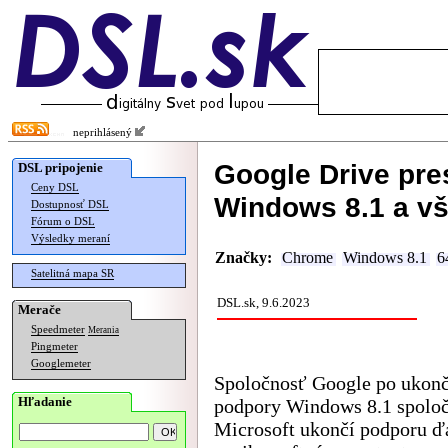
neprihlásený
Google Drive pr
DSL pripojenie
Ceny DSL
Windows 8.1 a vš
Dostupnosť DSL
Fórum o DSL
Výsledky meraní
Značky:
Chrome
Windows 8.1
6
Satelitná mapa SR
DSL.sk, 9.6.2023
Merače
Speedmeter
Merania
Pingmeter
Googlemeter
Spoločnosť Google po ukonč
Hľadanie
podpory Windows 8.1 spolo
Microsoft ukončí podporu ď