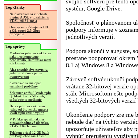
svojho softvéru pre tento op
Top články
systém, Google Drive.
Na Slovensku sa v tichosti
vypína ADSL v lokalitách s
VDSL, už 31. mája
Spoločnosť o plánovanom u
Orange sa doťahuje na UPC
podpory informuje v
zoznam
a O2, spustí 2.5 Gbps
pripojenie
jednotlivých verzií.
Top správy
Podpora skončí v auguste, so
Maďarsko jadrovú elektráreň
prestane podporovať okrem
nakoniec kompletne
neodstavilo, Rumunsko mení
tok Dunaja
8.1 aj Windows 8 a Windows
Alza nasadila dve novinky,
jednu užitočnú a jednu
kontroverznú
Zároveň softvér ukončí podp
Slovensko.sk má opäť
vrátane 32-bitovej verzie o
technické problémy
stále Microsoftom ešte pod
Železnice znižujú kvôli teplu
rýchlosť iba na 50 km/h,
všetkých 32-bitových verzi
spôsobuje to meškanie
Ďalšia jadrová elektráreň
južne od Slovenska musela
kvôli teplu znížiť výkon
Ukončenie podpory zrejme b
V Poľsku spustili takmer
nebude dať na týchto verziá
gigawatthodinové úložisko,
z LiFePO4 článkov
upozorňuje užívateľov aby p
Telekom pridal 12 GB balík
vyhnúť prerušeniu využívania
pre Easy, chce zaň 12 eur