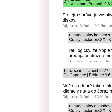
Od: Vizionár | Pridané: 9.6
Po tejto správe je vysok
diskov.
Odpovedať
Známka: 10.0
Hodnot
ultraradikálny konsenz
Od: syntaxterrorXXX,. X
Tak logicky, že Appl
predaja priekazne mo
Odpovedať
Známka: 0.0
Hodn
To už sa im nič nechce??
Od: Japonec | Pridané: 9.6
Načo sú dobré takéto hl
klientely nútia do čoraz
Odpovedať
Známka: -3.3
Hodnoti
ultraradikálny objasňo
Od: syntaxterrorXXX,. X