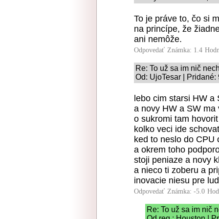
To je práve to, čo si
na princípe, že žiadn
ani nemôže.
Odpovedať
Známka: 1.4
Hodn
Re: To už sa im nič nec
Od: UjoTesar | Pridané:
lebo cim starsi HW a
a novy HW a SW ma v 
o sukromi tam hovorit
kolko veci ide schovat
ked to neslo do CPU of
a okrem toho podporov
stoji peniaze a novy k
a nieco ti zoberu a pr
inovacie niesu pre ludi
Odpovedať
Známka: -5.0
Hod
Re: To už sa im nič
Od reg.: Houston | P