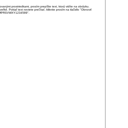
anými prostriedkami, prosím prepíšte text, ktorý vidíte na obrázku.
é. Pokiaľ text neviete prečítať, kliknite prosím na tlačidlo "Obnoviť
DJKMPRSVWXY1234589".