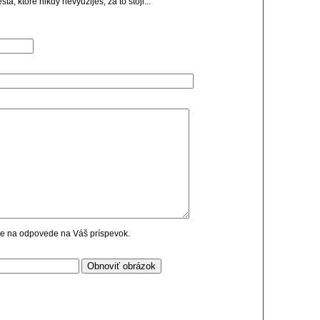
ta, ktore nikdy nevyuzijes, za to stoji...
cie na odpovede na Váš príspevok.