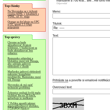
manualne a 700 krat... Ble... Ale toho mies
Odpovedať
Top články
Na Slovensku sa v tichosti
Meno:
vypína ADSL v lokalitách s
VDSL, už 31. mája
Orange sa doťahuje na UPC
Titulok:
a O2, spustí 2.5 Gbps
pripojenie
Text:
Top správy
Chrome sa bude
aktualizovať dvakrát
týždenne, v budúcnosti sa
bude aktualizovať bez
reštartov
Rumunsko odstrelmi a
blokádou mení tok Dunaja,
aby udržalo jadrovú
elektráreň v chode
Maďarsko jadrovú elektráreň
nakoniec kompletne
neodstavilo, Rumunsko mení
tok Dunaja
Prihláste sa
a povoľte si emailové notifiká
Slovensko.sk má opäť
Overovací text:
technické problémy
Železnice znižujú kvôli teplu
rýchlosť iba na 50 km/h,
spôsobuje to meškanie
V Poľsku spustili takmer
gigawatthodinové úložisko,
z LiFePO4 článkov