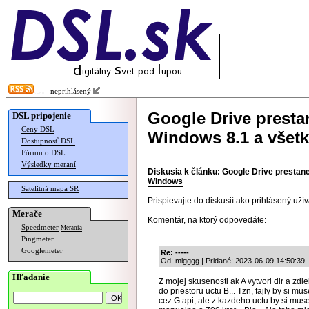
neprihlásený
Google Drive prest
DSL pripojenie
Ceny DSL
Windows 8.1 a všet
Dostupnosť DSL
Fórum o DSL
Výsledky meraní
Diskusia k článku:
Google Drive prestan
Windows
Satelitná mapa SR
Prispievajte do diskusií ako
prihlásený užív
Merače
Komentár, na ktorý odpovedáte:
Speedmeter
Merania
Pingmeter
Googlemeter
Re: -----
Od: migggg | Pridané: 2023-06-09 14:50:39
Hľadanie
Z mojej skusenosti ak A vytvori dir a zdi
do priestoru uctu B... Tzn, fajly by si m
cez G api, ale z kazdeho uctu by si muse