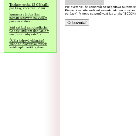
Telekom pridal 12 GB balík
Pre overenie, že komentár sa nepridáva automatizov
pre Easy, chce zaň 12 eur
Písmená musíte zadávať rovnako ako na obrázku veľk
obrázok". V texte sa používajú iba znaky "BC
Spustená výroba flash
pamäte s novým najvyšším
počtom vrstiev
Súd zakázal samojazdiacim
Google taxíkom dobíjanie v
noci, rušili obyvateľov
Ďalšia jadrová elektráreň
južne od Slovenska musela
kvôli teplu znížiť výkon