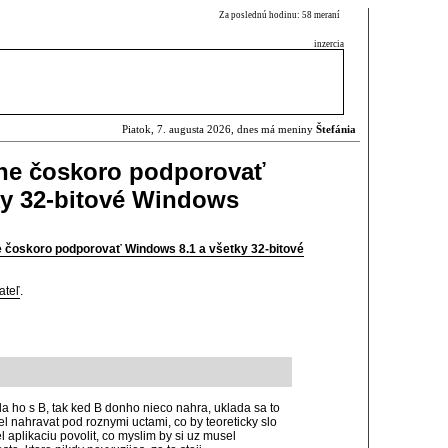
Za poslednú hodinu: 58 meraní
inzercia
Piatok, 7. augusta 2026, dnes má meniny
Štefánia
ane čoskoro podporovať
ky 32-bitové Windows
e čoskoro podporovať Windows 8.1 a všetky 32-bitové
ateľ
.
ela ho s B, tak ked B donho nieco nahra, uklada sa to
usel nahravat pod roznymi uctami, co by teoreticky slo
l aplikaciu povolit, co myslim by si uz musel