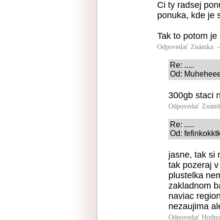
Ci ty radsej po
ponuka, kde je 
Tak to potom je 
Odpovedať
Známka: -
Re: .....
Od: Muheheee 
300gb staci n
Odpovedať
Známk
Re: .....
Od: fefinkokkt
jasne, tak si
tak pozeraj v
plustelka nem
zakladnom ba
naviac regio
nezaujima ale
Odpovedať
Hodno