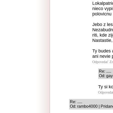
Lokalpatri
nieco vypi
polovicnu
Jebo z les
Nezabudni
riti, kde z
Nastastie,
Ty budes a
ani nevie 
Odpovedať
Zn
Re: .....
Od: gay
Ty si k
Odpoveda
Re: .....
Od: rambo4000 | Pridan