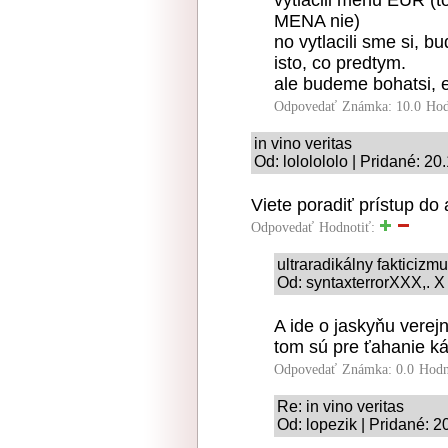
vytlacili menu EUR (t
MENA nie)
no vytlacili sme si, 
isto, co predtym.
ale budeme bohatsi, 
Odpovedať
Známka: 10.0
Hod
in vino veritas
Od: lololololo | Pridané: 2
Viete poradiť prístup do
Odpovedať
Hodnotiť:
ultraradikálny fakticizm
Od: syntaxterrorXXX,. X
A ide o jaskyňu verej
tom sú pre ťahanie ká
Odpovedať
Známka: 0.0
Hodn
Re: in vino veritas
Od: lopezik | Pridané: 