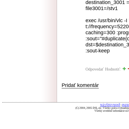
destination_3001 
file3001=/stv1
exec /usr/bin/vlc -
t://frequency=5220
caching=300 :pro
:sout="#duplicate{
dst=$destination_3
:sout-keep
Odpovedať
Hodnotiť:
Pridať komentár
NÁVŠTEVNOSŤ
|
INZE
(C) 2004, 2005 DSL.sk | Všetky práva vyhradené
Všetky uvedené informácie sú b