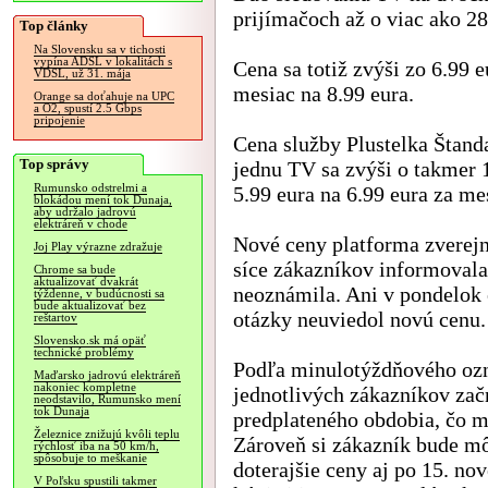
prijímačoch až o viac ako 2
Top články
Na Slovensku sa v tichosti
vypína ADSL v lokalitách s
Cena sa totiž zvýši zo 6.99 e
VDSL, už 31. mája
mesiac na 8.99 eura.
Orange sa doťahuje na UPC
a O2, spustí 2.5 Gbps
pripojenie
Cena služby Plustelka Štand
Top správy
jednu TV sa zvýši o takmer 
Rumunsko odstrelmi a
5.99 eura na 6.99 eura za me
blokádou mení tok Dunaja,
aby udržalo jadrovú
elektráreň v chode
Nové ceny platforma zverejni
Joj Play výrazne zdražuje
síce zákazníkov informovala
Chrome sa bude
aktualizovať dvakrát
neoznámila. Ani v pondelok 
týždenne, v budúcnosti sa
bude aktualizovať bez
otázky neuviedol novú cenu.
reštartov
Slovensko.sk má opäť
technické problémy
Podľa minulotýždňového ozn
Maďarsko jadrovú elektráreň
nakoniec kompletne
jednotlivých zákazníkov začn
neodstavilo, Rumunsko mení
tok Dunaja
predplateného obdobia, čo m
Železnice znižujú kvôli teplu
Zároveň si zákazník bude môc
rýchlosť iba na 50 km/h,
spôsobuje to meškanie
doterajšie ceny aj po 15. nov
V Poľsku spustili takmer