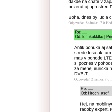
dakde na chate v zap
pozerat aj uprostred
Boha, dnes by ludia chc
Odpovedať
Známka: -7.0
Hod
Re: .....
Od: fefinkokktko | P
Antik ponuka aj sat
strede lesa ak ta
mas v pohode LTE p
si pozries v pohode
za menej euricka n
DVB-T.
Odpovedať
Známka: 7.6
Re: .....
Od: Hroch_asdf |
Hej, na mobilny
radoby expert. N