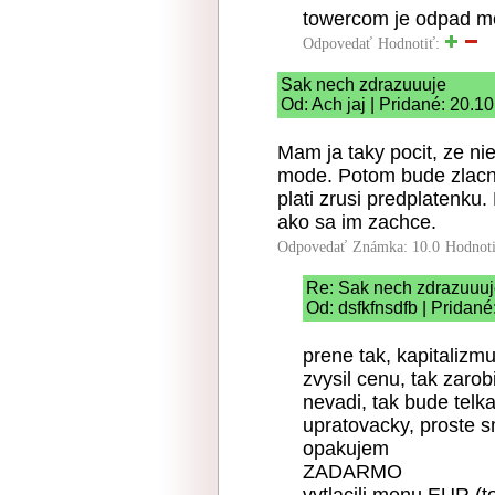
towercom je odpad mo
Odpovedať
Hodnotiť:
Sak nech zdrazuuuje
Od: Ach jaj | Pridané: 20.1
Mam ja taky pocit, ze nie
mode. Potom bude zlacnov
plati zrusi predplatenku.
ako sa im zachce.
Odpovedať
Známka: 10.0
Hodnot
Re: Sak nech zdrazuuu
Od: dsfkfnsdfb | Pridan
prene tak, kapitalizmu
zvysil cenu, tak zarobi
nevadi, tak bude telk
upratovacky, proste
opakujem
ZADARMO