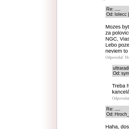
Re: .....
Od: lolecc 
Mozes byt 
za polovic
NGC, Vias
Lebo poze
neviem to 
Odpovedať
Ho
ultrara
Od: syn
Treba h
kancelá
Odpoveda
Re: .....
Od: Hroch_
Haha, dos