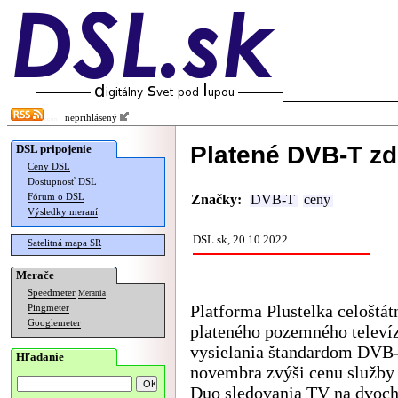
neprihlásený
Platené DVB-T zd
DSL pripojenie
Ceny DSL
Dostupnosť DSL
Fórum o DSL
Značky:
DVB-T
ceny
Výsledky meraní
DSL.sk, 20.10.2022
Satelitná mapa SR
Merače
Speedmeter
Merania
Platforma Plustelka celoštá
Pingmeter
Googlemeter
plateného pozemného televí
vysielania štandardom DVB-
Hľadanie
novembra zvýši cenu služby 
Duo sledovania TV na dvoc