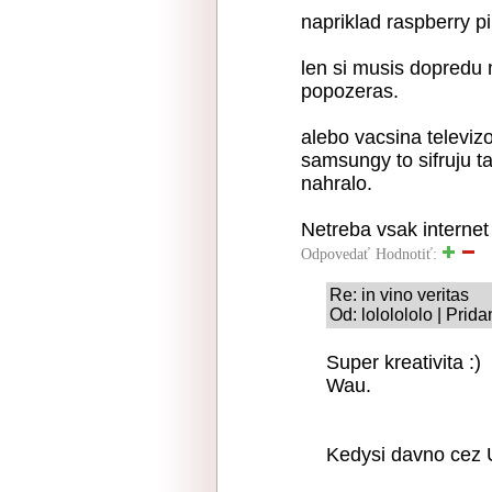
napriklad raspberry 
len si musis dopredu 
popozeras.
alebo vacsina televiz
samsungy to sifruju ta
nahralo.
Netreba vsak internet
Odpovedať
Hodnotiť:
Re: in vino veritas
Od: lololololo | Prid
Super kreativita :)
Wau.
Kedysi davno cez 