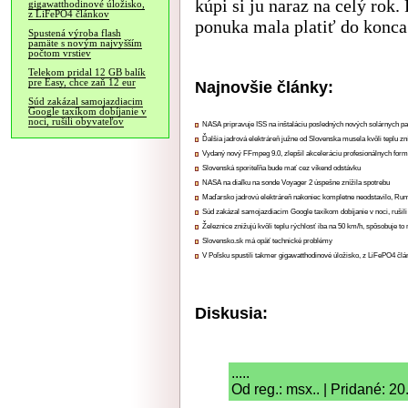
kúpi si ju naraz na celý rok
gigawatthodinové úložisko,
z LiFePO4 článkov
ponuka mala platiť do konca
Spustená výroba flash
pamäte s novým najvyšším
počtom vrstiev
Telekom pridal 12 GB balík
pre Easy, chce zaň 12 eur
Najnovšie články:
Súd zakázal samojazdiacim
Google taxíkom dobíjanie v
noci, rušili obyvateľov
NASA pripravuje ISS na inštaláciu posledných nových solárnych p
Ďalšia jadrová elektráreň južne od Slovenska musela kvôli teplu zn
Vydaný nový FFmpeg 9.0, zlepšil akceleráciu profesionálnych form
Slovenská sporiteľňa bude mať cez víkend odstávku
NASA na diaľku na sonde Voyager 2 úspešne znížila spotrebu
Maďarsko jadrovú elektráreň nakoniec kompletne neodstavilo, Ru
Súd zakázal samojazdiacim Google taxíkom dobíjanie v noci, rušili
Železnice znižujú kvôli teplu rýchlosť iba na 50 km/h, spôsobuje t
Slovensko.sk má opäť technické problémy
V Poľsku spustili takmer gigawatthodinové úložisko, z LiFePO4 čl
Diskusia:
.....
Od reg.: msx.. | Pridané: 2