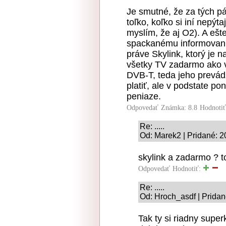
Je smutné, že za tých p
toľko, koľko si iní nepýt
myslím, že aj O2). A ešt
spackanému informovani
práve Skylink, ktorý j
všetky TV zadarmo ako v
DVB-T, teda jeho prevádz
platiť, ale v podstate 
peniaze.
Odpovedať
Známka: 8.8
Hodnoti
Re: .....
Od: Marek2 | Pridané: 2
skylink a zadarmo ? to
Odpovedať
Hodnotiť:
Re: .....
Od: Hroch_asdf | Pridan
Tak ty si riadny super