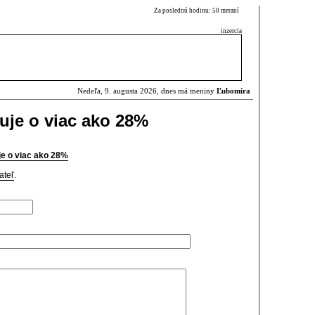
Za poslednú hodinu: 50 meraní
inzercia
Nedeľa, 9. augusta 2026, dnes má meniny
Ľubomíra
uje o viac ako 28%
je o viac ako 28%
ateľ
.