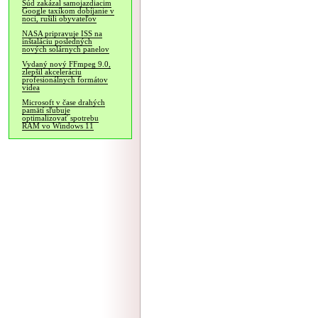
Súd zakázal samojazdiacim
Google taxíkom dobíjanie v
noci, rušili obyvateľov
NASA pripravuje ISS na
inštaláciu posledných
nových solárnych panelov
Vydaný nový FFmpeg 9.0,
zlepšil akceleráciu
profesionálnych formátov
videa
Microsoft v čase drahých
pamätí sľubuje
optimalizovať spotrebu
RAM vo Windows 11