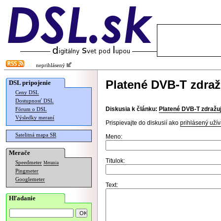
neprihlásený
Platené DVB-T zdraž
DSL pripojenie
Ceny DSL
Dostupnosť DSL
Diskusia k článku:
Platené DVB-T zdražu
Fórum o DSL
Výsledky meraní
Prispievajte do diskusií ako
prihlásený užív
Satelitná mapa SR
Meno:
Merače
Titulok:
Speedmeter
Merania
Pingmeter
Googlemeter
Text:
Hľadanie