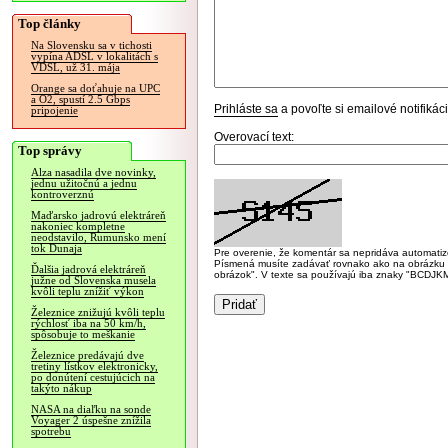
Top články
Na Slovensku sa v tichosti
vypína ADSL v lokalitách s
VDSL, už 31. mája
Orange sa doťahuje na UPC
a O2, spustí 2.5 Gbps
Prihláste sa
a povoľte si emailové notifiká
pripojenie
Overovací text:
Top správy
Alza nasadila dve novinky,
jednu užitočnú a jednu
kontroverznú
Maďarsko jadrovú elektráreň
nakoniec kompletne
neodstavilo, Rumunsko mení
tok Dunaja
Pre overenie, že komentár sa nepridáva automatizov
Písmená musíte zadávať rovnako ako na obrázku veľk
Ďalšia jadrová elektráreň
obrázok". V texte sa používajú iba znaky "BC
južne od Slovenska musela
kvôli teplu znížiť výkon
Železnice znižujú kvôli teplu
rýchlosť iba na 50 km/h,
spôsobuje to meškanie
Železnice predávajú dve
tretiny lístkov elektronicky,
po donútení cestujúcich na
takýto nákup
NASA na diaľku na sonde
Voyager 2 úspešne znížila
spotrebu