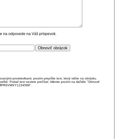
cie na odpovede na Váš príspevok.
anými prostriedkami, prosím prepíšte text, ktorý vidíte na obrázku.
é. Pokiaľ text neviete prečítať, kliknite prosím na tlačidlo "Obnoviť
DJKMPRSVWXY1234589".