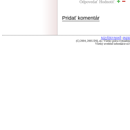
Odpovedať
Hodnotiť:
Pridať komentár
NÁVŠTEVNOSŤ
|
INZE
(C) 2004, 2005 DSL.sk | Všetky práva vyhradené
Všetky uvedené informácie sú b