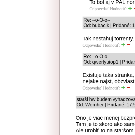
To bol aj v PAL no
Odpovedať
Hodnotiť:
Re: --o-O-o--
Od: bubacik | Pridané: 
Tak nestahuj torrenty.
Odpovedať
Hodnotiť:
Re: --o-O-o--
Od: qwertyuiop1 | Prida
Existuje taka stranka
nejake najst, obzvlas
Odpovedať
Hodnotiť:
starší hw budem vyhadzov
Od: Wernher | Pridané: 17.
Ono je viac menej bezp
Tam je to skoro ako sam
Ale urobiť to na staršom