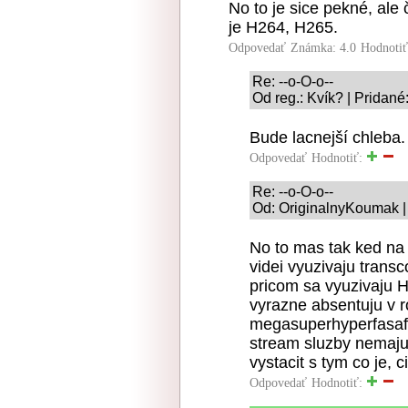
No to je sice pekné, ale
je H264, H265.
Odpovedať
Známka: 4.0
Hodnoti
Re: --o-O-o--
Od reg.: Kvík? | Pridané
Bude lacnejší chleba.
Odpovedať
Hodnotiť:
Re: --o-O-o--
Od: OriginalnyKoumak |
No to mas tak ked na 
videi vyuzivaju trans
pricom sa vyuzivaju H
vyrazne absentuju v r
megasuperhyperfasafo
stream sluzby nemaju 
vystacit s tym co je, 
Odpovedať
Hodnotiť: