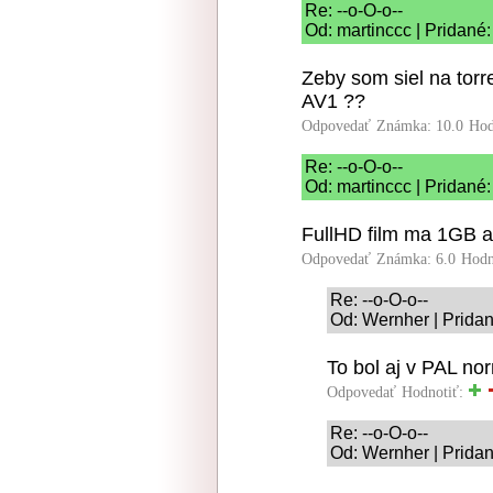
Re: --o-O-o--
Od: martinccc | Pridané
Zeby som siel na torr
AV1 ??
Odpovedať
Známka: 10.0
Hod
Re: --o-O-o--
Od: martinccc | Pridané
FullHD film ma 1GB a
Odpovedať
Známka: 6.0
Hodn
Re: --o-O-o--
Od: Wernher | Pridan
To bol aj v PAL no
Odpovedať
Hodnotiť:
Re: --o-O-o--
Od: Wernher | Pridan