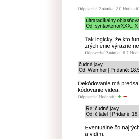
Odpovedať
Známka: 2.0
Hodnoti
ultraradikalny objasňo
Od: syntaxterrorXXX,. X
Tak logicky, že kto f
zrýchlenie výrazne ne
Odpovedať
Známka: 6.7
Hodn
čudné javy
Od: Wernher | Pridané: 18.
Dekódovanie má predsa tr
kódovanie videa.
Odpovedať
Hodnotiť:
Re: čudné javy
Od: čitateľ | Pridané: 1
Eventuálne čo najrýchl
a vidím.