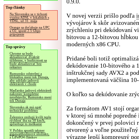
0.9.0.
Top články
V novej verzii prišlo podľa
i
Na Slovensku sa v tichosti
vypína ADSL v lokalitách s
VDSL, už 31. mája
vývojárov k skôr avizované
Orange sa doťahuje na UPC
zrýchleniu pri dekódovaní vi
a O2, spustí 2.5 Gbps
pripojenie
bitovou a 12-bitovou hĺbkou
moderných x86 CPU.
Top správy
Chrome sa bude
Pridané boli totiž optimalizá
aktualizovať dvakrát
týždenne, v budúcnosti sa
bude aktualizovať bez
dekódovanie 10-bitového a 
reštartov
inštrukčnej sady AVX2 a po
Rumunsko odstrelmi a
blokádou mení tok Dunaja,
implementovaná väčšina 10-b
aby udržalo jadrovú
elektráreň v chode
Maďarsko jadrovú elektráreň
O koľko sa dekódovanie zrýc
nakoniec kompletne
neodstavilo, Rumunsko mení
tok Dunaja
Za formátom AV1 stojí orga
Slovensko.sk má opäť
technické problémy
v ktorej sú mnohé popredné 
Železnice znižujú kvôli teplu
rýchlosť iba na 50 km/h,
dokončený v prvej polovici 
spôsobuje to meškanie
otvorený a voľne použiteľný 
V Poľsku spustili takmer
gigawatthodinové úložisko,
výrazne lepší kompresný pom
z LiFePO4 článkov