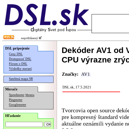
neprihlásený
Dekóder AV1 od 
DSL pripojenie
Ceny DSL
CPU výrazne zrýc
Dostupnosť DSL
Fórum o DSL
Výsledky meraní
Značky:
AV1
Satelitná mapa SR
DSL.sk, 17.5.2021
Merače
Speedmeter
Merania
Pingmeter
Googlemeter
Tvorcovia open source dekó
Hľadanie
pre kompresný štandard vid
aktuálne oznámili vydanie n