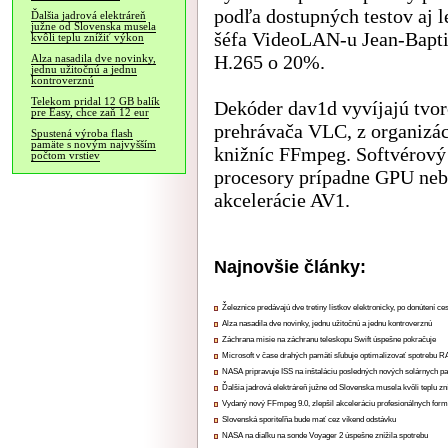
podľa dostupných testov aj 
Ďalšia jadrová elektráreň
južne od Slovenska musela
šéfa VideoLAN-u Jean-Bapti
kvôli teplu znížiť výkon
H.265 o 20%.
Alza nasadila dve novinky,
jednu užitočnú a jednu
kontroverznú
Telekom pridal 12 GB balík
Dekóder dav1d vyvíjajú tvo
pre Easy, chce zaň 12 eur
prehrávača VLC, z organizá
Spustená výroba flash
pamäte s novým najvyšším
knižníc FFmpeg. Softvérový
počtom vrstiev
procesory prípadne GPU neb
akcelerácie AV1.
Najnovšie články:
Železnice predávajú dve tretiny lístkov elektronicky, po donútení ce
Alza nasadila dve novinky, jednu užitočnú a jednu kontroverznú
Záchrana misie na záchranu teleskopu Swift úspešne pokračuje
Microsoft v čase drahých pamätí sľubuje optimalizovať spotrebu
NASA pripravuje ISS na inštaláciu posledných nových solárnych p
Ďalšia jadrová elektráreň južne od Slovenska musela kvôli teplu zn
Vydaný nový FFmpeg 9.0, zlepšil akceleráciu profesionálnych form
Slovenská sporiteľňa bude mať cez víkend odstávku
NASA na diaľku na sonde Voyager 2 úspešne znížila spotrebu