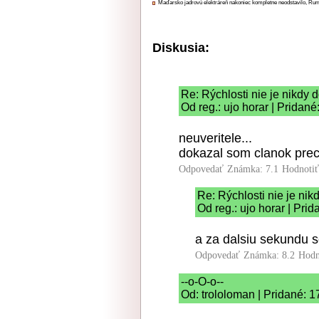
Maďarsko jadrovú elektráreň nakoniec kompletne neodstavilo, Ru
Diskusia:
Re: Rýchlosti nie je nikdy d
Od reg.: ujo horar | Pridan
neuveritele...
dokazal som clanok preci
Odpovedať
Známka: 7.1
Hodnoti
Re: Rýchlosti nie je nikdy
Od reg.: ujo horar | Pri
a za dalsiu sekundu so
Odpovedať
Známka: 8.2
Hodn
--o-O-o--
Od: trololoman | Pridané: 1