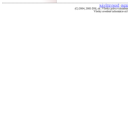
NÁVŠTEVNOSŤ
|
INZE
(C) 2004, 2005 DSL.sk | Všetky práva vyhradené
Všetky uvedené informácie sú b