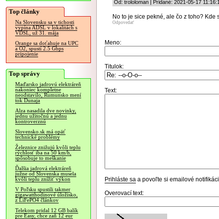
Od: trololoman | Pridané: 2021-05-17 11:16:
Top články
No to je sice pekné, ale čo z toho? Kde
Na Slovensku sa v tichosti
Odpovedať
vypína ADSL v lokalitách s
VDSL, už 31. mája
Meno:
Orange sa doťahuje na UPC
a O2, spustí 2.5 Gbps
pripojenie
Titulok:
Top správy
Maďarsko jadrovú elektráreň
nakoniec kompletne
Text:
neodstavilo, Rumunsko mení
tok Dunaja
Alza nasadila dve novinky,
jednu užitočnú a jednu
kontroverznú
Slovensko.sk má opäť
technické problémy
Železnice znižujú kvôli teplu
rýchlosť iba na 50 km/h,
spôsobuje to meškanie
Ďalšia jadrová elektráreň
južne od Slovenska musela
Prihláste sa
a povoľte si emailové notifiká
kvôli teplu znížiť výkon
V Poľsku spustili takmer
Overovací text:
gigawatthodinové úložisko,
z LiFePO4 článkov
Telekom pridal 12 GB balík
pre Easy, chce zaň 12 eur