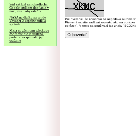
Súd zakázal samojazdiacim
Google taxíkom dobíjanie v
noci, rušili obyvateľov
NASA na diaľku na sonde
Pre overenie, že komentár sa nepridáva automatizov
Voyager 2 úspešne znížila
Písmená musíte zadávať rovnako ako na obrázku veľk
spotrebu
obrázok". V texte sa používajú iba znaky "BC
Misia na záchranu teleskopu
Swift ešte nie je stratená,
podarilo sa spomaliť jej
otáčanie