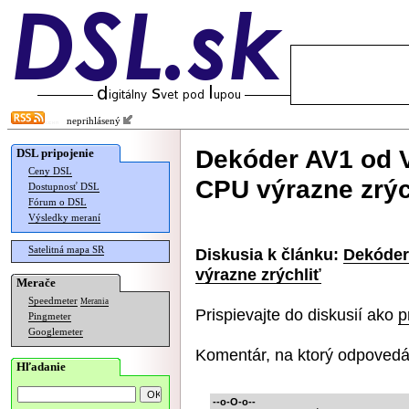
neprihlásený
Dekóder AV1 od 
DSL pripojenie
Ceny DSL
CPU výrazne zrýc
Dostupnosť DSL
Fórum o DSL
Výsledky meraní
Satelitná mapa SR
Diskusia k článku:
Dekóder
výrazne zrýchliť
Merače
Speedmeter
Merania
Prispievajte do diskusií ako
p
Pingmeter
Googlemeter
Komentár, na ktorý odpovedá
Hľadanie
--o-O-o--