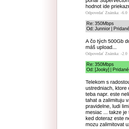
ponal Supervectori
hodnot ide priekaz
Odpovedať
Známka: -6.0
Re: 350Mbps
Od: Junnior | Pridan
A čo tých 500Gb d
máš upload...
Odpovedať
Známka: -2.0
Re: 350Mbps
Od: [Jooky] | Pridan
Telekom s radostou
ustredniach, ktore
teba napr. este nel
tahat a zalimituju 
pravidelne, ludi l
mesiac ... takze je
ked doteraz este ne
mozu zalimitovat uz