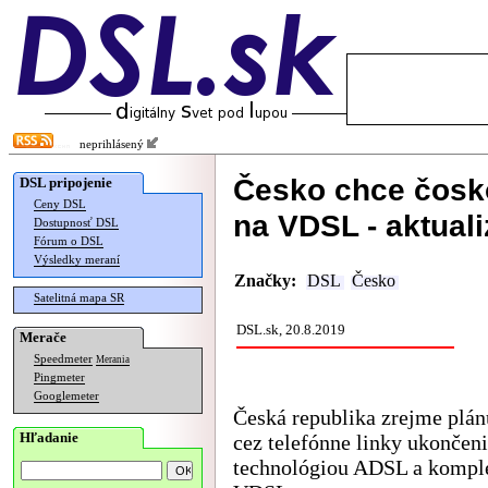
neprihlásený
Česko chce čosk
DSL pripojenie
Ceny DSL
na VDSL - aktuali
Dostupnosť DSL
Fórum o DSL
Výsledky meraní
Značky:
DSL
Česko
Satelitná mapa SR
DSL.sk, 20.8.2019
Merače
Speedmeter
Merania
Pingmeter
Googlemeter
Česká republika zrejme plán
Hľadanie
cez telefónne linky ukončeni
technológiou ADSL a komple