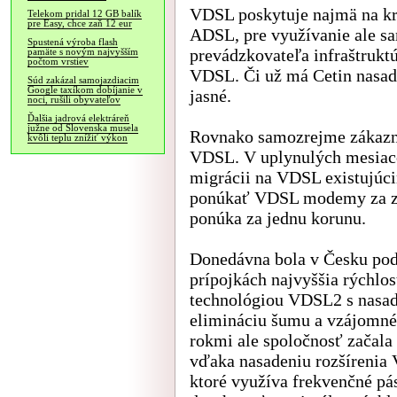
VDSL poskytuje najmä na kra
Telekom pridal 12 GB balík
pre Easy, chce zaň 12 eur
ADSL, pre využívanie ale s
Spustená výroba flash
prevádzkovateľa infraštruk
pamäte s novým najvyšším
počtom vrstiev
VDSL. Či už má Cetin nasade
Súd zakázal samojazdiacim
Google taxíkom dobíjanie v
jasné.
noci, rušili obyvateľov
Ďalšia jadrová elektráreň
južne od Slovenska musela
Rovnako samozrejme zákazn
kvôli teplu znížiť výkon
VDSL. V uplynulých mesiac
migrácii na VDSL existujú
ponúkať VDSL modemy za zv
ponúka za jednu korunu.
Donedávna bola v Česku pod
prípojkách najvyššia rýchl
technológiou VDSL2 s nasad
elimináciu šumu a vzájomnéh
rokmi ale spoločnosť začala
vďaka nasadeniu rozšírenia
ktoré využíva frekvenčné p