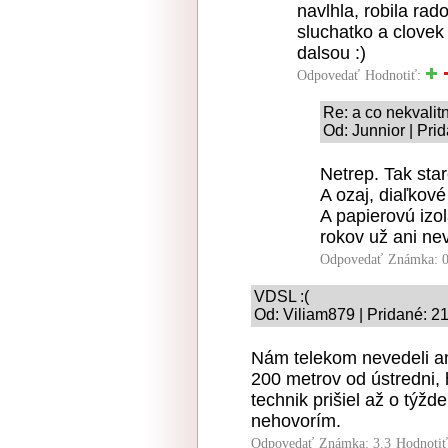
navlhla, robila rad
sluchatko a clovek
dalsou :)
Odpovedať
Hodnotiť:
Re: a co nekvalitn
Od: Junnior | Pri
Netrep. Tak sta
A ozaj, diaľkové
A papierovú izo
rokov už ani nev
Odpovedať
Známka: 0
VDSL :(
Od: Viliam879 | Pridané: 2
Nám telekom nevedeli an
200 metrov od ústredni, 
technik prišiel až o týž
nehovorím.
Odpovedať
Známka: 3.3
Hodnoti