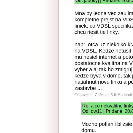
Od: [Jooky] | Pridané: 20.8
Mna by jedna vec zaujim
kompletne prejst na VDSL
liniek, co VDSL specifik
chcu riesit tie linky.
napr. otca uz niekolko k
na VDSL. Kedze netusil c
mu nesiel internet a poto
dostatocne kvalitna na V
vyber a aj tak ho zmigru
kedze byva v dome, tak 
natiahnut novu linku a po
zastavbe ...
Odpovedať
Známka: 5.0
Hodnoti
Re: a co nekvalitne link
Od: qw11 | Pridané: 20.
Mozno potiahli blizsi
domu.