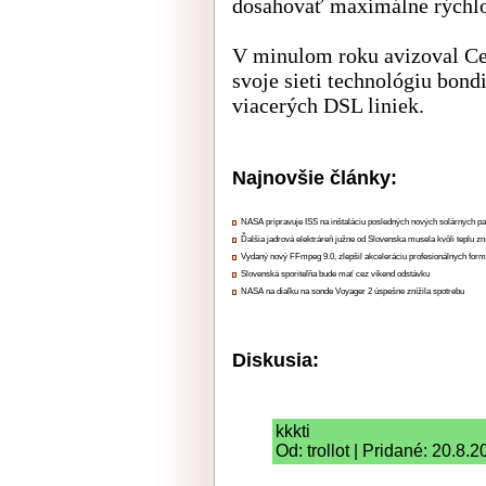
dosahovať maximálne rýchlo
V minulom roku avizoval Cet
svoje sieti technológiu bond
viacerých DSL liniek.
Najnovšie články:
NASA pripravuje ISS na inštaláciu posledných nových solárnych p
Ďalšia jadrová elektráreň južne od Slovenska musela kvôli teplu zn
Vydaný nový FFmpeg 9.0, zlepšil akceleráciu profesionálnych form
Slovenská sporiteľňa bude mať cez víkend odstávku
NASA na diaľku na sonde Voyager 2 úspešne znížila spotrebu
Diskusia:
kkkti
Od: trollot | Pridané: 20.8.