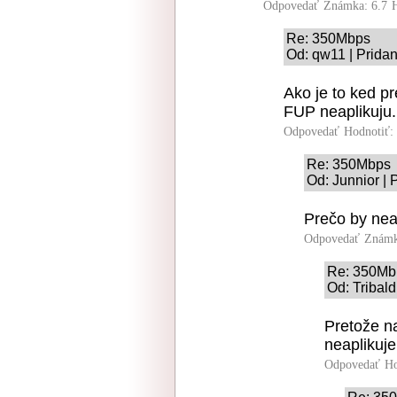
Odpovedať
Známka: 6.7
Re: 350Mbps
Od: qw11 | Prida
Ako je to ked pr
FUP neaplikuju.
Odpovedať
Hodnotiť:
Re: 350Mbps
Od: Junnior | 
Prečo by nea
Odpovedať
Známk
Re: 350Mb
Od: Tribald
Pretože n
neaplikuje
Odpovedať
Ho