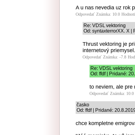
A u nas nevedia uz rok 
Odpovedať
Známka: 10.0
Hodnot
Re: VDSL vektoring
Od: syntaxterrorXX. X |
Thrust vektoring je pr
internetový priemysel.
Odpovedať
Známka: -7.8
Hod
Re: VDSL vektoring
Od: ffdf | Pridané: 2
to neviem, ale pre
Odpovedať
Známka: 10.0
časko
Od: ffdf | Pridané: 20.8.201
chce kompletne emigrova