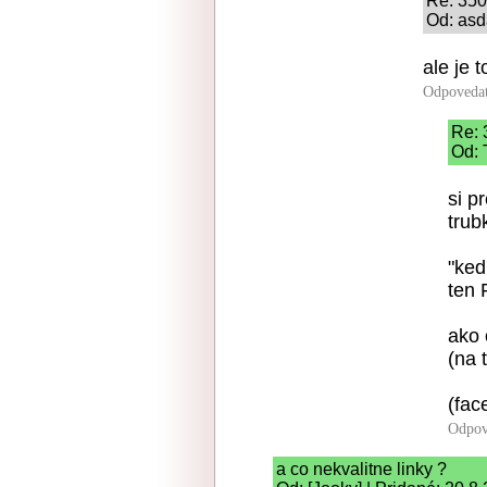
Re: 35
Od: asd
ale je 
Odpoveda
Re:
Od: 
si p
trub
"ked
ten 
ako 
(na 
(fac
Odpov
a co nekvalitne linky ?