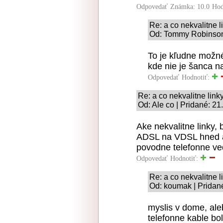
Odpovedať
Známka: 10.0
Hod
Re: a co nekvalitne l
Od: Tommy Robinson 
To je kľudne možn
kde nie je šanca na
Odpovedať
Hodnotiť:
Re: a co nekvalitne link
Od: Ale co | Pridané: 21
Ake nekvalitne linky
ADSL na VDSL hned ak
povodne telefonne ve
Odpovedať
Hodnotiť:
Re: a co nekvalitne l
Od: koumak | Pridan
myslis v dome, ale
telefonne kable bo