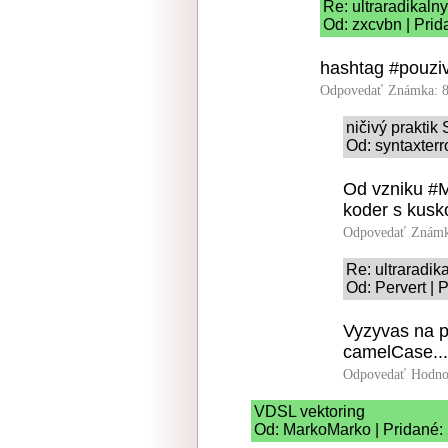
Re: ultraradikaln
Od: zxcvbn | Prid
hashtag #pouzi
Odpovedať
Známka: 8
ničivý prakti
Od: syntaxterr
Od vzniku #M
koder s kusk
Odpovedať
Známk
Re: ultraradi
Od: Pervert | 
Vyzyvas na p
camelCase...
Odpovedať
Hodno
VDSL vektoring
Od: MarkoMarko | Pridané: