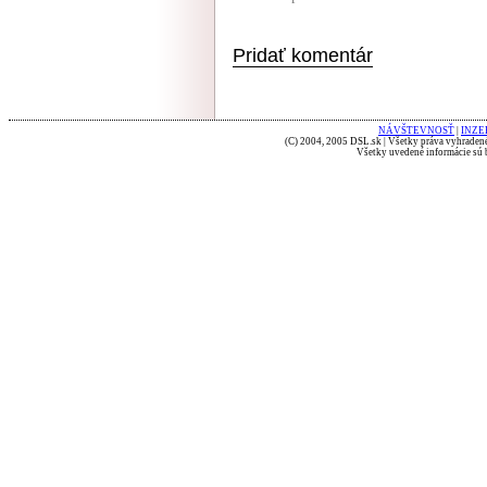
Pridať komentár
NÁVŠTEVNOSŤ
|
INZE
(C) 2004, 2005 DSL.sk | Všetky práva vyhradené
Všetky uvedené informácie sú b