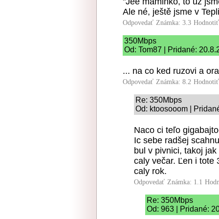
"Jéé maminko, to už js
Ale né, ještě jsme v Tepl
Odpovedať
Známka: 3.3
Hodnoti
350Mbps
Od: Tom87 | Pridané: 20.8.
... na co ked ruzovi a or
Odpovedať
Známka: 8.2
Hodnoti
Re: 350Mbps
Od: ktoosooom | Pridan
Naco ci teľo gigabajto
Ic sebe radšej scahn
bul v pivnici, takoj j
caly večar. Ľen i tote
caly rok.
Odpovedať
Známka: 1.1
Hodn
Re: 350Mbps
Od: 963 | Pridané: 2