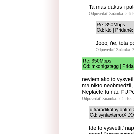
Ta mas dakus i pal
Odpovedať
Známka: 5.6
Re: 350Mbps
Od: kto | Pridané
Joooj ňe, tota p
Odpovedať
Známka: 3
Re: 350Mbps
Od: mkonigstagg | Prida
neviem ako to vysvet
ma nikto neobmedzil
Neplačte tu nad FUP
Odpovedať
Známka: 7.1
Hodn
ultraradikalny optim
Od: syntaxterrorX .X
Ide to vysvetliť n