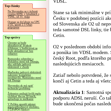
VDSL.
Top články
Stane sa tak minimálne v prí
Na Slovensku sa v tichosti
vypína ADSL v lokalitách s
VDSL, už 31. mája
Česku v podobnej pozícii ak
Orange sa doťahuje na UPC
od Slovenska ale O2 už nepr
a O2, spustí 2.5 Gbps
pripojenie
teda samotné DSL linky, tie 
Cetin.
Top správy
Chrome sa bude
O2 v poslednom období info
aktualizovať dvakrát
týždenne, v budúcnosti sa
bude aktualizovať bez
a ponúka im VDSL modem. 
reštartov
český Root, podľa ktorého 
Rumunsko odstrelmi a
blokádou mení tok Dunaja,
nasledujúcich mesiacoch.
aby udržalo jadrovú
elektráreň v chode
Maďarsko jadrovú elektráreň
Zatiaľ nebolo potvrdené, ž
nakoniec kompletne
neodstavilo, Rumunsko mení
končí aj Cetin a teda aj všet
tok Dunaja
Slovensko.sk má opäť
technické problémy
Aktualizácia 1
: Samotná sp
Železnice znižujú kvôli teplu
rýchlosť iba na 50 km/h,
podporu ADSL neruší. Čo ta
spôsobuje to meškanie
bude ukončená počas nasledu
V Poľsku spustili takmer
gigawatthodinové úložisko,
z LiFePO4 článkov