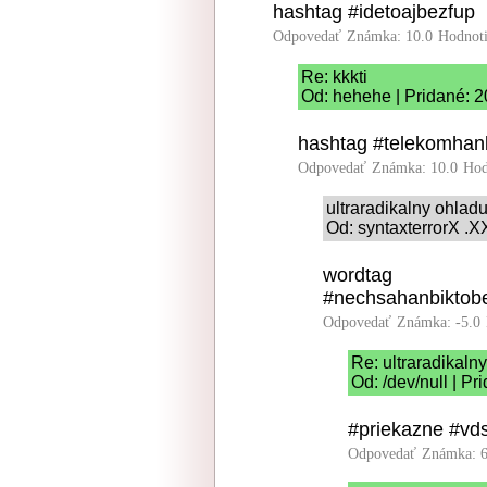
hashtag #idetoajbezfup
Odpovedať
Známka: 10.0
Hodnot
Re: kkkti
Od: hehehe | Pridané: 2
hashtag #telekomhan
Odpovedať
Známka: 10.0
Hod
ultraradikalny ohlad
Od: syntaxterrorX .X
wordtag
#nechsahanbiktobe
Odpovedať
Známka: -5.0
Re: ultraradikaln
Od: /dev/null | P
#priekazne #vds
Odpovedať
Známka: 6