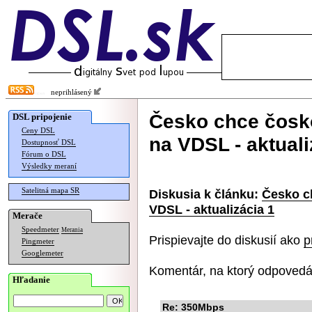
neprihlásený
Česko chce čosk
DSL pripojenie
Ceny DSL
na VDSL - aktuali
Dostupnosť DSL
Fórum o DSL
Výsledky meraní
Satelitná mapa SR
Diskusia k článku:
Česko c
VDSL - aktualizácia 1
Merače
Speedmeter
Merania
Prispievajte do diskusií ako
p
Pingmeter
Googlemeter
Komentár, na ktorý odpovedá
Hľadanie
Re: 350Mbps