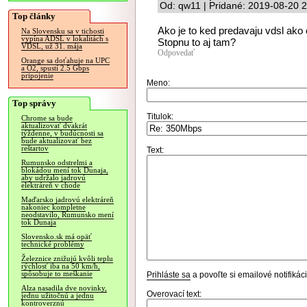
Od: qw11 | Pridané: 2019-08-20 
Top články
Ako je to ked predavaju vdsl ako 
Na Slovensku sa v tichosti
vypína ADSL v lokalitách s
Stopnu to aj tam?
VDSL, už 31. mája
Odpovedať
Orange sa doťahuje na UPC
a O2, spustí 2.5 Gbps
pripojenie
Meno:
Top správy
Titulok:
Chrome sa bude
aktualizovať dvakrát
týždenne, v budúcnosti sa
bude aktualizovať bez
reštartov
Text:
Rumunsko odstrelmi a
blokádou mení tok Dunaja,
aby udržalo jadrovú
elektráreň v chode
Maďarsko jadrovú elektráreň
nakoniec kompletne
neodstavilo, Rumunsko mení
tok Dunaja
Slovensko.sk má opäť
technické problémy
Železnice znižujú kvôli teplu
rýchlosť iba na 50 km/h,
spôsobuje to meškanie
Prihláste sa
a povoľte si emailové notifiká
Alza nasadila dve novinky,
Overovací text:
jednu užitočnú a jednu
kontroverznú