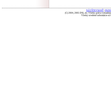
NÁVŠTEVNOSŤ
|
INZE
(C) 2004, 2005 DSL.sk | Všetky práva vyhradené
Všetky uvedené informácie sú b