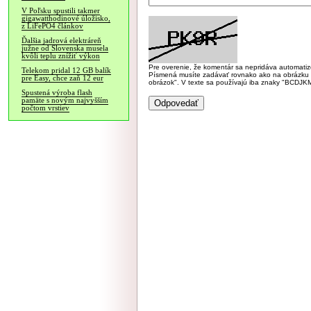
V Poľsku spustili takmer
gigawatthodinové úložisko,
z LiFePO4 článkov
Ďalšia jadrová elektráreň
južne od Slovenska musela
kvôli teplu znížiť výkon
Pre overenie, že komentár sa nepridáva automatizov
Telekom pridal 12 GB balík
Písmená musíte zadávať rovnako ako na obrázku veľk
pre Easy, chce zaň 12 eur
obrázok". V texte sa používajú iba znaky "BC
Spustená výroba flash
pamäte s novým najvyšším
počtom vrstiev