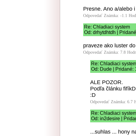
Presne. Ano a/alebo i 
Odpovedať
Známka: -1.1
Hod
Re: Chladiaci system
Od: drhytdhtdh | Pridan
praveze ako luster do
Odpovedať
Známka: 7.8
Hodn
Re: Chladiaci syste
Od: Dude | Pridané: 
ALE POZOR.
Podľa článku fifík
:D
Odpovedať
Známka: 6.7
Re: Chladiaci syste
Od: in2desire | Prid
...suhlas ... hony 