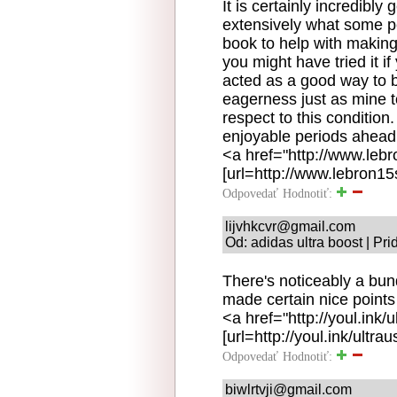
It is certainly incredibly
extensively what some pe
book to help with making
you might have tried it i
acted as a good way to b
eagerness just as mine 
respect to this conditio
enjoyable periods ahead 
<a href="http://www.leb
[url=http://www.lebron15
Odpovedať
Hodnotiť:
lijvhkcvr@gmail.com
Od: adidas ultra boost | Pr
There's noticeably a bund
made certain nice points 
<a href="http://youl.ink/
[url=http://youl.ink/ultrau
Odpovedať
Hodnotiť:
biwlrtvji@gmail.com