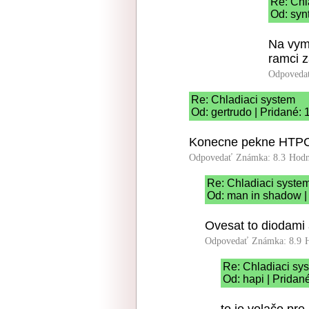
Re: Chl
Od: syn
Na vyme
ramci z
Odpoveda
Re: Chladiaci system
Od: gertrudo | Pridané:
Konecne pekne HTPC
Odpovedať
Známka: 8.3
Hodn
Re: Chladiaci syste
Od: man in shadow |
Ovesat to diodami 
Odpovedať
Známka: 8.9
Re: Chladiaci sy
Od: hapi | Pridan
to je volačo pre 