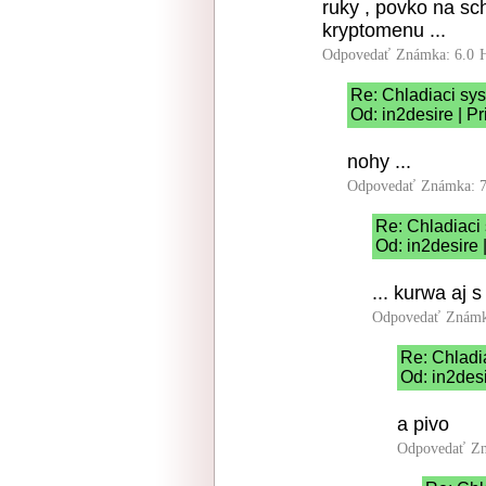
ruky , povko na sc
kryptomenu ...
Odpovedať
Známka: 6.0
Re: Chladiaci sy
Od: in2desire | P
nohy ...
Odpovedať
Známka: 7
Re: Chladiaci
Od: in2desire 
... kurwa aj 
Odpovedať
Známk
Re: Chladi
Od: in2desi
a pivo
Odpovedať
Zn