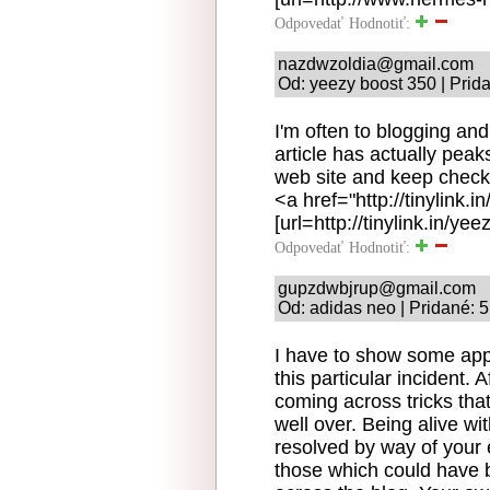
Odpovedať
Hodnotiť:
nazdwzoldia@gmail.com
Od: yeezy boost 350 | Prid
I'm often to blogging and
article has actually pea
web site and keep checki
<a href="http://tinylink
[url=http://tinylink.in/y
Odpovedať
Hodnotiť:
gupzdwbjrup@gmail.com
Od: adidas neo | Pridané: 
I have to show some appre
this particular incident. 
coming across tricks that
well over. Being alive wit
resolved by way of your e
those which could have 