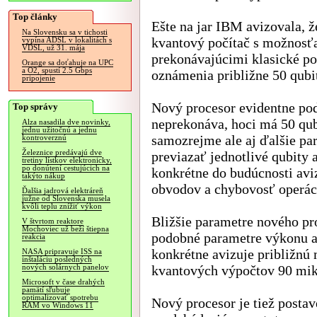
Top články
Ešte na jar IBM avizovala, 
Na Slovensku sa v tichosti
kvantový počítač s možnosť
vypína ADSL v lokalitách s
VDSL, už 31. mája
prekonávajúcimi klasické po
Orange sa doťahuje na UPC
a O2, spustí 2.5 Gbps
oznámenia približne 50 qubi
pripojenie
Nový procesor evidentne pod
Top správy
neprekonáva, hoci má 50 qu
Alza nasadila dve novinky,
jednu užitočnú a jednu
samozrejme ale aj ďalšie pa
kontroverznú
Železnice predávajú dve
previazať jednotlivé qubity
tretiny lístkov elektronicky,
po donútení cestujúcich na
konkrétne do budúcnosti aviz
takýto nákup
obvodov a chybovosť operáci
Ďalšia jadrová elektráreň
južne od Slovenska musela
kvôli teplu znížiť výkon
Bližšie parametre nového pr
V štvrtom reaktore
Mochoviec už beží štiepna
podobné parametre výkonu ak
reakcia
konkrétne avizuje približn
NASA pripravuje ISS na
inštaláciu posledných
kvantových výpočtov 90 mik
nových solárnych panelov
Microsoft v čase drahých
pamätí sľubuje
optimalizovať spotrebu
Nový procesor je tiež posta
RAM vo Windows 11