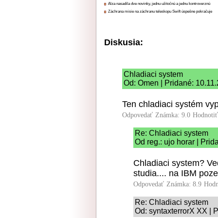
Alza nasadila dve novinky, jednu užitočnú a jednu kontroverznú
Záchrana misie na záchranu teleskopu Swift úspešne pokračuje
Diskusia:
Chladiaci system
Od: Omen | Pridané: 10.11
Ten chladiaci systém v
Odpovedať
Známka: 9.0
Hodnoti
Re: Chladiaci system
Od reg.: ujo horar | Pri
Chladiaci system? Ved
studia.... na IBM poz
Odpovedať
Známka: 8.9
Hodn
Re: Chladiaci system
Od: syntaxterrorX XX | 