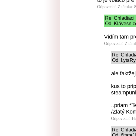
Odpovedať
Známka: 8
Re: Chladiaci
Od: Klávesnice
Vidím tam pr
Odpovedať
Známk
Re: Chladi
Od: LytaRy
ale faktžej
kus to pri
steampunk-
..priam *
/Zlatý Ko
Odpovedať
Ho
Re: Chladi
Od: čitateľ