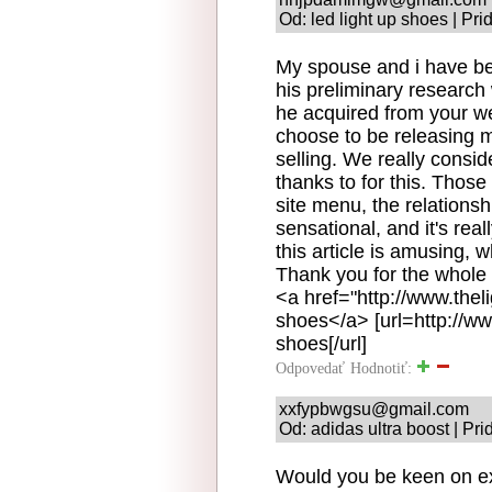
Od: led light up shoes | Pr
My spouse and i have be
his preliminary researc
he acquired from your web
choose to be releasing 
selling. We really consi
thanks to for this. Thos
site menu, the relationsh
sensational, and it's rea
this article is amusing, 
Thank you for the whole 
<a href="http://www.thel
shoes</a> [url=http://ww
shoes[/url]
Odpovedať
Hodnotiť:
xxfypbwgsu@gmail.com
Od: adidas ultra boost | Pr
Would you be keen on e