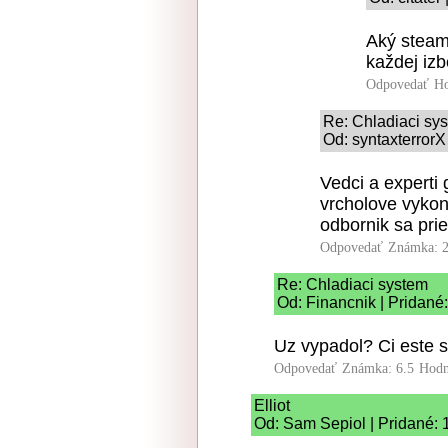
Aký steam
každej izb
Odpovedať
Ho
Re: Chladiaci sy
Od: syntaxterrorX
Vedci a experti
vrcholove vykon
odbornik sa pri
Odpovedať
Známka: 2
Re: Chladiaci system
Od: Financnik | Pridané
Uz vypadol? Ci este 
Odpovedať
Známka: 6.5
Hodn
Elliot
Od: Sam Sepiol | Pridané: 