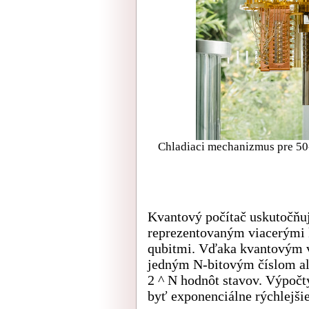
Chladiaci mechanizmus pre 50-q
Kvantový počítač uskutočňu
reprezentovaným viacerými 
qubitmi. Vďaka kvantovým v
jedným N-bitovým číslom al
2 ^ N hodnôt stavov. Výpoč
byť exponenciálne rýchlejši