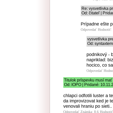
Re: vysvetlivka p
Od: čitateľ | Prid
Prípadne ešte p
Odpovedať
Hodnotiť:
vysvetlivka pr
Od: syntaxterr
podnikový - b
napriklad: bi
hocico, co sa
Odpovedať
Hodno
Titulok príspevku musí mať
Od: IOPO | Pridané: 10.11.
chlapci odfotili luster a t
da improvizovat ked je 
venovali hraniu po sieti..
Odpovedať
Známka: 8.6
Hodnoti