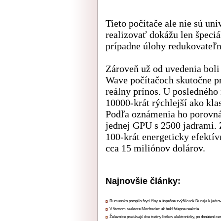
Tieto počítače ale nie sú u
realizovať dokážu len špeci
prípadne úlohy redukovateľn
Zároveň už od uvedenia boli
Wave počítačoch skutočne p
reálny prínos. U posledného
10000-krát rýchlejší ako kl
Podľa oznámenia ho porovnáv
jednej GPU s 2500 jadrami. Z
100-krát energeticky efektív
cca 15 miliónov dolárov.
Najnovšie články:
Rumunsko potopilo štyri člny a úspešne zvýšilo tok Dunaja k jadrov
V štvrtom reaktore Mochoviec už beží štiepna reakcia
Železnice predávajú dve tretiny lístkov elektronicky, po donútení ce