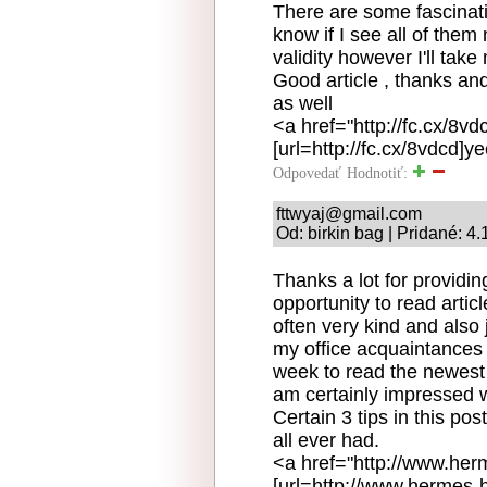
There are some fascinatin
know if I see all of the
validity however I'll take m
Good article , thanks an
as well
<a href="http://fc.cx/8v
[url=http://fc.cx/8vdcd]ye
Odpovedať
Hodnotiť:
fttwyaj@gmail.com
Od: birkin bag | Pridané: 4
Thanks a lot for providi
opportunity to read articl
often very kind and als
my office acquaintances t
week to read the newest 
am certainly impressed w
Certain 3 tips in this po
all ever had.
<a href="http://www.he
[url=http://www.hermes-h