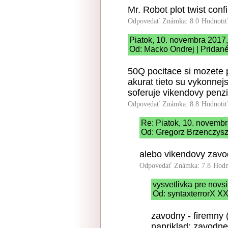
Mr. Robot plot twist conf
Odpovedať
Známka: 8.0
Hodnoti
Piatok, 10. novembra 2017
Od: Macko Ondrej | Pridané
50Q pocitace si mozete 
akurat tieto su vykonnejs
soferuje vikendovy penzi
Odpovedať
Známka: 8.8
Hodnoti
Re: Piatok, 10. novemb
Od: Gregorz Brzenczyszc
alebo vikendovy zavo
Odpovedať
Známka: 7.8
Hodn
vysvetlivka pre novs
Od: syntaxterrorX XX
zavodny - firemny 
napriklad: zavodne 