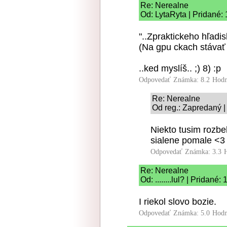
Re: Nerealne
Od: LytaRyta | Pridané:
"..Zpraktickeho hľadis
(Na gpu ckach stávať 
..ked myslíš.. ;) 8) :p
Odpovedať
Známka: 8.2
Hodn
Re: Nerealne
Od reg.: Zapredaný |
Niekto tusim rozb
sialene pomale <3
Odpovedať
Známka: 3.3
Re: Nerealne
Od: ........lul? | Pridané
I riekol slovo bozie.
Odpovedať
Známka: 5.0
Hodn