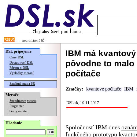
neprihlásený
IBM má kvantový 
DSL pripojenie
Ceny DSL
pôvodne to malo 
Dostupnosť DSL
Fórum o DSL
počítače
Výsledky meraní
Satelitná mapa SR
Značky:
kvantové počítače
IBM
Merače
Speedmeter
Merania
DSL.sk, 10.11.2017
Pingmeter
Googlemeter
Hľadanie
Spoločnosť IBM dnes
oznám
funkčného prototypu kvantov