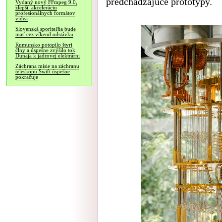
predchádzajúce prototypy.
Vydaný nový FFmpeg 9.0,
zlepšil akceleráciu
profesionálnych formátov
videa
Slovenská sporiteľňa bude
mať cez víkend odstávku
Rumunsko potopilo štyri
člny a úspešne zvýšilo tok
Dunaja k jadrovej elektrárni
Záchrana misie na záchranu
teleskopu Swift úspešne
pokračuje