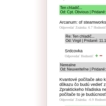
Ten chladič...
Od: Cpt. Obvious | Pridané
Arcanum: of steamworks
Odpovedať
Známka: 6.7
Hodnoti
Re: Ten chladič...
Od: Virgil | Pridané: 11
Srdcovka
Odpovedať
Hodnotiť:
Nerealne
Od: Neuveriteľne | Pridané
Kvantové počítače ako k
dôkazu čo budú vedieť z
Zpraktickeho hľadiska n
počítače to je budúcnosť
Odpovedať
Známka: -6.9
Hodnoti