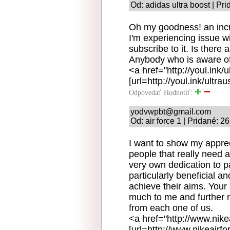
Od: adidas ultra boost | Pr
Oh my goodness! an incr
I'm experiencing issue w
subscribe to it. Is there
Anybody who is aware of
<a href="http://youl.ink/
[url=http://youl.ink/ultrau
Odpovedať
Hodnotiť:
yodvwpbt@gmail.com
Od: air force 1 | Pridané: 
I want to show my apprec
people that really need a
very own dedication to p
particularly beneficial 
achieve their aims. Your
much to me and further 
from each one of us.
<a href="http://www.nike
[url=http://www.nikeairfo