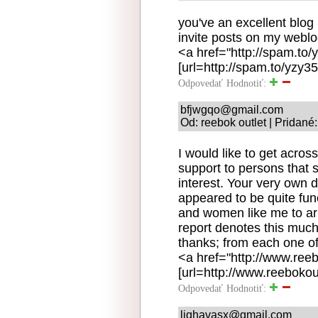
you've an excellent blog
invite posts on my webl
<a href="http://spam.to
[url=http://spam.to/yzy35
Odpovedať
Hodnotiť:
bfjwgqo@gmail.com
Od: reebok outlet | Pridané
I would like to get acros
support to persons that 
interest. Your very own 
appeared to be quite fu
and women like me to arr
report denotes this muc
thanks; from each one of
<a href="http://www.reeb
[url=http://www.reebokout
Odpovedať
Hodnotiť:
ljghavasx@gmail.com