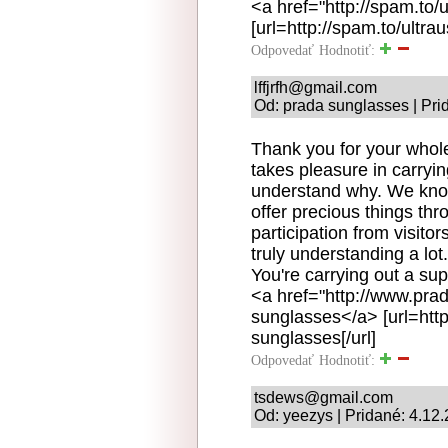
<a href="http://spam.to/
[url=http://spam.to/ultrau
Odpovedať
Hodnotiť:
lffjrfh@gmail.com
Od: prada sunglasses | Pri
Thank you for your whol
takes pleasure in carrying
understand why. We know
offer precious things thr
participation from visito
truly understanding a lot
You're carrying out a sup
<a href="http://www.pra
sunglasses</a> [url=htt
sunglasses[/url]
Odpovedať
Hodnotiť:
tsdews@gmail.com
Od: yeezys | Pridané: 4.12