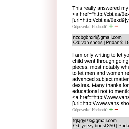
This really answered my
<a href="http://cbi.as/
[url=http://cbi.as/8exd9]
Odpovedať
Hodnotiť:
nzdbgbnxrl@gmail.com
Od: van shoes | Pridané: 1
I am only writing to let 
child went through going
pieces, most notably what
to let men and women re
advanced subject matter.
desires. Many thanks for
educational not to mentio
<a href="http://www.van
[url=http://www.vans-sho
Odpovedať
Hodnotiť:
fqkjgylzk@gmail.com
Od: yeezy boost 350 | Prid