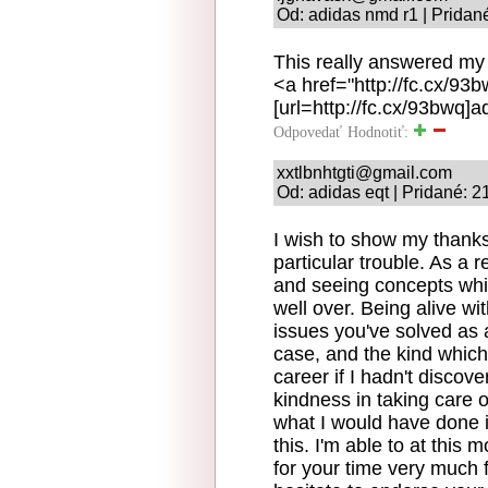
Od: adidas nmd r1 | Pridan
This really answered my
<a href="http://fc.cx/9
[url=http://fc.cx/93bwq]a
Odpovedať
Hodnotiť:
xxtlbnhtgti@gmail.com
Od: adidas eqt | Pridané: 
I wish to show my thanks t
particular trouble. As a 
and seeing concepts whic
well over. Being alive wi
issues you've solved as a
case, and the kind which
career if I hadn't discov
kindness in taking care 
what I would have done i
this. I'm able to at this
for your time very much f