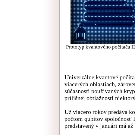
Prototyp kvantového počítača IB
Univerzálne kvantové počíta
viacerých oblastiach, zárove
súčasnosti používaných kryp
prílišnej obtiažnosti niekto
Už viacero rokov predáva k
počtom qubitov spoločnosť
predstavený v januári má až 