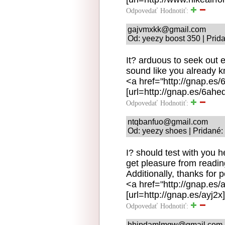
Odpovedať
Hodnotiť:
gajvmxkk@gmail.com
Od: yeezy boost 350 | Prid
It? arduous to seek out 
sound like you already 
<a href="http://gnap.es
[url=http://gnap.es/6ahe
Odpovedať
Hodnotiť:
ntqbanfuo@gmail.com
Od: yeezy shoes | Pridané:
I? should test with you h
get pleasure from readin
Additionally, thanks for 
<a href="http://gnap.es
[url=http://gnap.es/ayj2x
Odpovedať
Hodnotiť:
hhjpdamlmgw@gmail.com