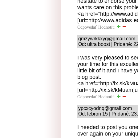
hesitate to endorse you
wants care on this probl
<a href="http://www.adi
[url=http://www.adidas-eq
Odpovedať
Hodnotiť:
gmzywrkkxyg@gmail.com
Od: ultra boost | Pridané: 
I was very pleased to see
your time for this excelle
little bit of it and I ha
blog post.
<a href="http://ix.sk/kM
[url=http://ix.sk/kMuam]ul
Odpovedať
Hodnotiť:
ypcxcyodnq@gmail.com
Od: lebron 15 | Pridané: 23
I needed to post you one l
over again on your uniqu