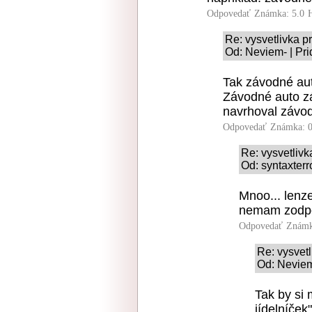
Odpovedať
Známka: 5.0
Re: vysvetlivka p
Od: Neviem- | Pr
Tak závodné aut
Závodné auto z
navrhoval závod
Odpovedať
Známka: 0
Re: vysvetlivk
Od: syntaxterr
Mnoo... lenz
nemam zodpo
Odpovedať
Známk
Re: vysvetl
Od: Neviem
Tak by si
jídelníček"