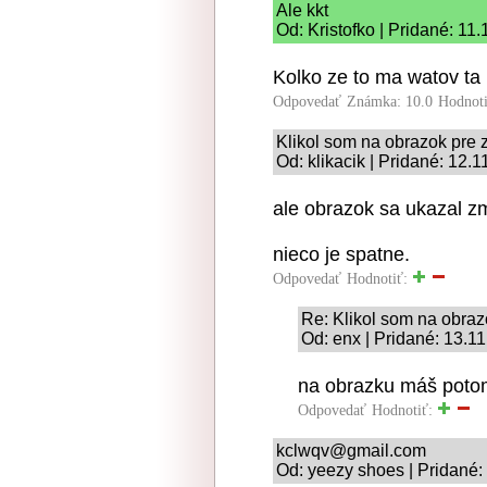
Ale kkt
Od: Kristofko | Pridané: 11
Kolko ze to ma watov ta 
Odpovedať
Známka: 10.0
Hodnot
Klikol som na obrazok pre 
Od: klikacik | Pridané: 12.
ale obrazok sa ukazal z
nieco je spatne.
Odpovedať
Hodnotiť:
Re: Klikol som na obraz
Od: enx | Pridané: 13.1
na obrazku máš potom
Odpovedať
Hodnotiť:
kclwqv@gmail.com
Od: yeezy shoes | Pridané: