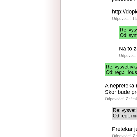
http://dop
Odpovedať
Ho
Re: vysv
Od: syn
Na to z
Odpoveda
Re: vysvetlivk
Od: reg.: Hous
A nepreteka 
Skor bude pr
Odpovedať
Známk
Re: vysvetl
Od reg.: m
Pretekar j
Odpovedať
Zn