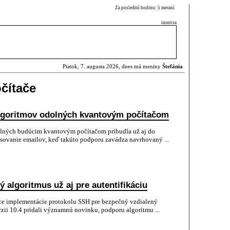
Za poslednú hodinu: 5 meraní
inzercia
Piatok, 7. augusta 2026, dnes má meniny
Štefánia
čítače
lgoritmov odolných kvantovým počítačom
olných budúcim kvantovým počítačom pribudla už aj do
sovanie emailov, keď takúto podporu zavádza navrhovaný ...
 algoritmus už aj pre autentifikáciu
ce implementácie protokolu SSH pre bezpečný vzdialený
rzii 10.4 pridali významnú novinku, podporu algoritmu ...