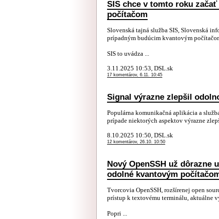
SIS chce v tomto roku začať
počítačom
Slovenská tajná služba SIS, Slovenská in
prípadným budúcim kvantovým počítačom 
SIS to uvádza ...
3.11.2025 10:53, DSL.sk
17 komentárov, 6.11. 10:45
Signal výrazne zlepšil odol
Populárna komunikačná aplikácia a služba
prípade niektorých aspektov výrazne zlep
8.10.2025 10:50, DSL.sk
12 komentárov, 26.10. 10:50
Nový OpenSSH už dôrazne up
odolné kvantovým počítačo
Tvorcovia OpenSSH, rozšírenej open sour
prístup k textovému terminálu, aktuálne 
Popri ...