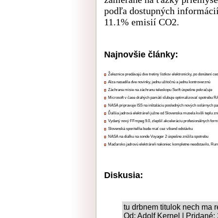
podľa dostupných informácií
11.1% emisií CO2.
Najnovšie články:
Železnice predávajú dve tretiny lístkov elektronicky, po donútení ce
Alza nasadila dve novinky, jednu užitočnú a jednu kontroverznú
Záchrana misie na záchranu teleskopu Swift úspešne pokračuje
Microsoft v čase drahých pamätí sľubuje optimalizovať spotrebu
NASA pripravuje ISS na inštaláciu posledných nových solárnych p
Ďalšia jadrová elektráreň južne od Slovenska musela kvôli teplu zn
Vydaný nový FFmpeg 9.0, zlepšil akceleráciu profesionálnych form
Slovenská sporiteľňa bude mať cez víkend odstávku
NASA na diaľku na sonde Voyager 2 úspešne znížila spotrebu
Maďarsko jadrovú elektráreň nakoniec kompletne neodstavilo, Ru
Diskusia:
tu drbnem titulok nech ma r
Od: Adolf Kernel | Pridané: