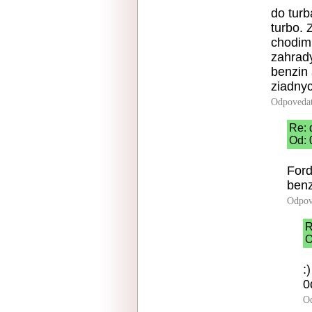
do turb
turbo.
chodim 
zahrady
benzin 
ziadny
Odpoveda
Re:
Od: 
Ford
benz
Odpov
R
O
:
0
O