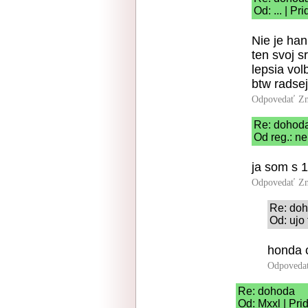
Od: ... | P
Nie je han
ten svoj s
lepsia vol
btw radse
Odpovedať
Zn
Re: dohod
Od reg.: n
ja som s 1
Odpovedať
Zn
Re: do
Od: ujo
honda c
Odpoveda
Re: dohoda
Od: Mxxl | Pri