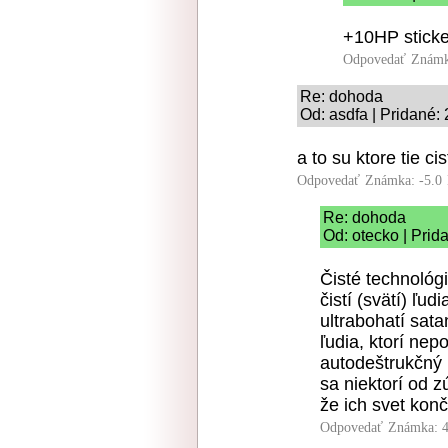
+10HP sticke
Odpovedať
Známk
Re: dohoda
Od: asdfa | Pridané:
a to su ktore tie c
Odpovedať
Známka: -5.0
Re: dohoda
Od: otecko | Prid
Čisté technológi
čistí (svätí) ľud
ultrabohatí sata
ľudia, ktorí nep
autodeštrukčný 
sa niektorí od z
že ich svet konč
Odpovedať
Známka: 4