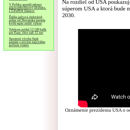
Na rozdiel od USA poukazuj
V Poľsku spustili takmer
súperom USA a ktorá bude m
gigawatthodinové úložisko,
z LiFePO4 článkov
2030.
Ďalšia jadrová elektráreň
južne od Slovenska musela
kvôli teplu znížiť výkon
Telekom pridal 12 GB balík
pre Easy, chce zaň 12 eur
Spustená výroba flash
pamäte s novým najvyšším
počtom vrstiev
Oznámenie prezidenta USA o od