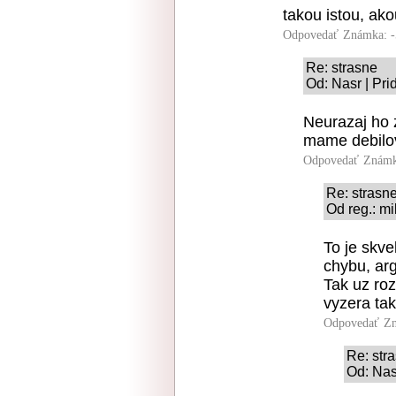
takou istou, ako
Odpovedať
Známka: -
Re: strasne
Od: Nasr | Pri
Neurazaj ho 
mame debilov 
Odpovedať
Známk
Re: strasn
Od reg.: mi
To je skve
chybu, ar
Tak uz ro
vyzera tak
Odpovedať
Zn
Re: str
Od: Nas