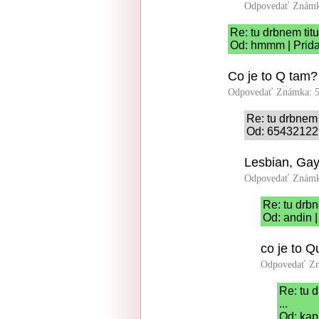
Odpovedať
Známk
Re: tu drbnem tit
Od: hmmm | Prida
Co je to Q tam
Odpovedať
Známka: 5
Re: tu drbnem 
Od: 65432122 
Lesbian, Gay
Odpovedať
Známk
Re: tu drbn
Od: andin |
co je to Q
Odpovedať
Zn
Re: tu 
...
Od: kap