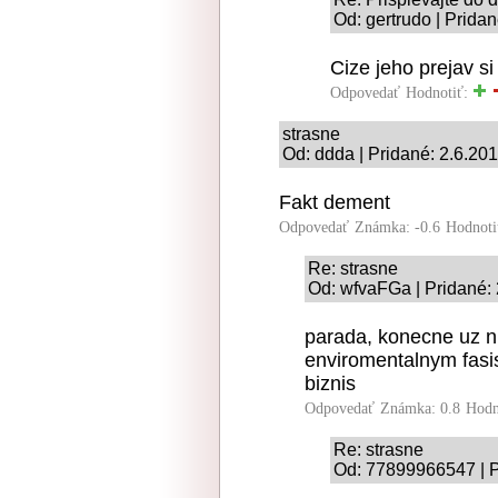
Od: gertrudo | Prida
Cize jeho prejav si
Odpovedať
Hodnotiť:
strasne
Od: ddda | Pridané: 2.6.20
Fakt dement
Odpovedať
Známka: -0.6
Hodnoti
Re: strasne
Od: wfvaFGa | Pridané: 
parada, konecne uz ni
enviromentalnym fasis
biznis
Odpovedať
Známka: 0.8
Hodn
Re: strasne
Od: 77899966547 | P