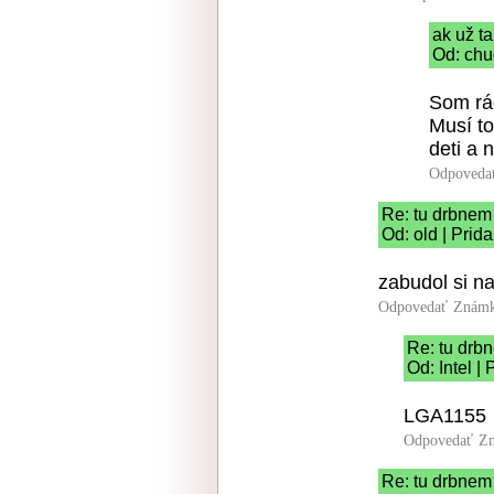
ak už t
Od: chu
Som rád
Musí to
deti a 
Odpoveda
Re: tu drbnem 
Od: old | Prid
zabudol si n
Odpovedať
Známk
Re: tu drbn
Od: Intel |
LGA1155
Odpovedať
Zn
Re: tu drbnem 