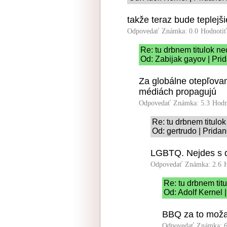
takže teraz bude teplejš
Odpovedať
Známka: 0.0
Hodnoti
Re: tu drbnem titulok ne
Od: Zabijak gayov | Pri
Za globálne otepľova
médiách propagujú
Odpovedať
Známka: 5.3
Hodn
Re: tu drbnem titulo
Od: gertrudo | Prida
LGBTQ. Nejdes s d
Odpovedať
Známka: 2.6
Re: tu drbnem tit
Od: Adolf Kernel 
BBQ za to moža
Odpovedať
Známka: 6