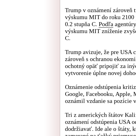
Trump v oznámení zároveň tv
výskumu MIT do roku 2100 po
0.2 stupňa C.
Podľa
agentúry
výskumu MIT zníženie zvyšov
C.
Trump avizuje, že pre USA chc
zároveň s ochranou ekonomik
ochotný opäť pripojiť za in
vytvorenie úplne novej doho
Oznámenie odstúpenia kritiz
Google, Facebooku, Apple, 
oznámil vzdanie sa pozície 
Tri z amerických štátov Kal
oznámení odstúpenia USA od
dodržiavať. Ide ale o štáty,
zamerané na ťažký priemysel