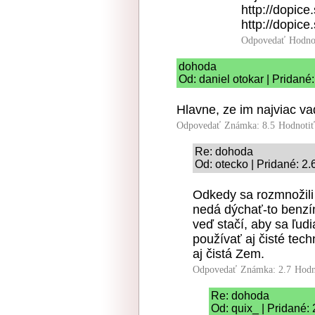
http://dopice
http://dopice
Odpovedať
Hodno
dohoda
Od: daniel otokar | Pridané
Hlavne, ze im najviac va
Odpovedať
Známka: 8.5
Hodnoti
Re: dohoda
Od: otecko | Pridané: 2
Odkedy sa rozmnožili 
nedá dýchať-to benzín 
veď stačí, aby sa ľu
používať aj čisté tech
aj čistá Zem.
Odpovedať
Známka: 2.7
Hodn
Re: dohoda
Od: quix_ | Pridané: