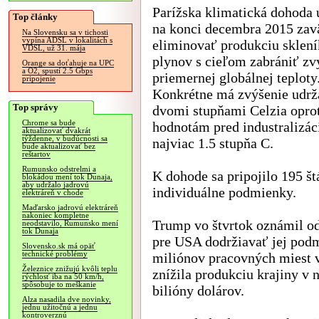
Parížska klimatická dohoda 
Top články
na konci decembra 2015 zavä
Na Slovensku sa v tichosti
vypína ADSL v lokalitách s
eliminovať produkciu sklen
VDSL, už 31. mája
plynov s cieľom zabrániť zv
Orange sa doťahuje na UPC
a O2, spustí 2.5 Gbps
priemernej globálnej teploty
pripojenie
Konkrétne má zvýšenie udrž
Top správy
dvomi stupňami Celzia opro
Chrome sa bude
hodnotám pred industralizác
aktualizovať dvakrát
týždenne, v budúcnosti sa
najviac 1.5 stupňa C.
bude aktualizovať bez
reštartov
Rumunsko odstrelmi a
K dohode sa pripojilo 195 št
blokádou mení tok Dunaja,
aby udržalo jadrovú
individuálne podmienky.
elektráreň v chode
Maďarsko jadrovú elektráreň
nakoniec kompletne
Trump vo štvrtok oznámil o
neodstavilo, Rumunsko mení
tok Dunaja
pre USA dodržiavať jej pod
Slovensko.sk má opäť
technické problémy
miliónov pracovných miest v
Železnice znižujú kvôli teplu
znížila produkciu krajiny v 
rýchlosť iba na 50 km/h,
spôsobuje to meškanie
bilióny dolárov.
Alza nasadila dve novinky,
jednu užitočnú a jednu
kontroverznú