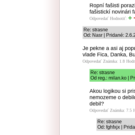
Ropní fašisti poraz
fašistickí novinári 
Odpovedať
Hodnotiť:
Re: strasne
Od: Nasr | Pridané: 2.6
Je pekne a asi aj pop
vlade Fica, Danka, Bu
Odpovedať
Známka: 1.8
Hodn
Re: strasne
Od reg.: milan.ko | P
Akou logikou si pri
nemozeme o debilov
debil?
Odpovedať
Známka: 7.5
Re: strasne
Od: fghfxjx | Pri