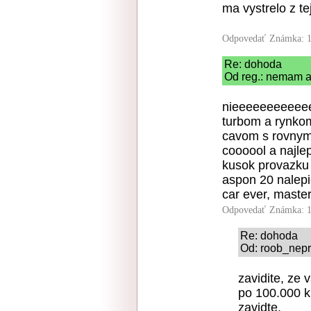
ma vystrelo z te
Odpovedať
Známka: 1
Re: dohoda
Od reg.: nemam a
nieeeeeeeeeeee
turbom a rynkom
cavom s rovnym 
coooool a najlep
kusok provazku 
aspon 20 nalep
car ever, maste
Odpovedať
Známka: 1
Re: dohoda
Od: roob_nepr
zavidite, ze 
po 100.000 k
zavidte.