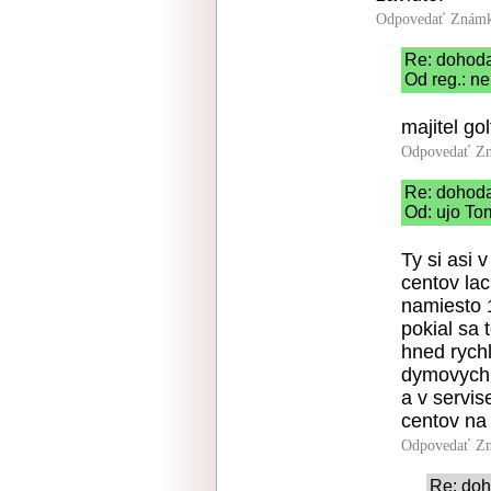
Odpovedať
Známk
Re: dohod
Od reg.: n
majitel go
Odpovedať
Zn
Re: dohod
Od: ujo To
Ty si asi
centov lac
namiesto 
pokial sa 
hned rychl
dymovych 
a v servis
centov na li
Odpovedať
Zn
Re: do