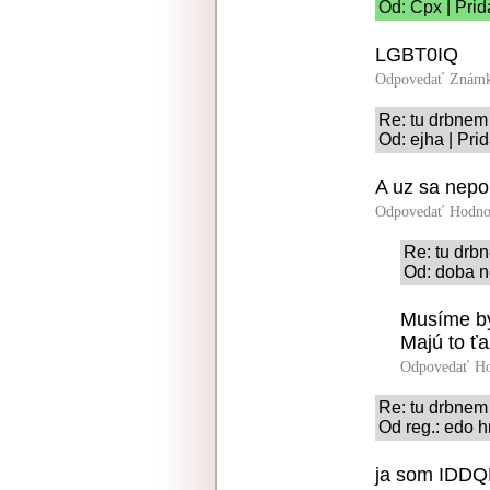
Od: Cpx | Prid
LGBT0IQ
Odpovedať
Známk
Re: tu drbnem 
Od: ejha | Pri
A uz sa nep
Odpovedať
Hodno
Re: tu drbn
Od: doba n
Musíme by
Majú to ťa
Odpovedať
Ho
Re: tu drbnem 
Od reg.: edo h
ja som IDD