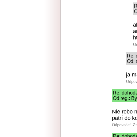
R
O
a
a
h
O
Re:
Od: 
ja m
Odpov
Re: dohod
Od reg.: By
Nie robo 
patrí do k
Odpovedať
Zn
Re: dohod