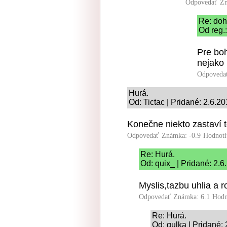
Odpovedať
Zn
Re: do
Od reg.
Pre boh
nejako 
Odpoveda
Hurá.
Od: Tictac | Pridané: 2.6.2
Konečne niekto zastaví 
Odpovedať
Známka: -0.9
Hodnoti
Re: Hurá.
Od: quix_ | Pridané: 2.
Myslis,tazbu uhlia a r
Odpovedať
Známka: 6.1
Hodn
Re: Hurá.
Od: gulka | Pridané: