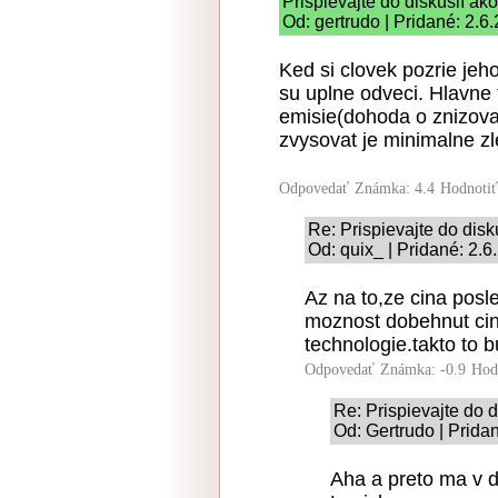
Prispievajte do diskusií ako
Od: gertrudo | Pridané: 2.6
Ked si clovek pozrie jeho
su uplne odveci. Hlavne 
emisie(dohoda o znizovan
zvysovat je minimalne z
Odpovedať
Známka: 4.4
Hodnoti
Re: Prispievajte do disk
Od: quix_ | Pridané: 2.
Az na to,ze cina posl
moznost dobehnut cin
technologie.takto to 
Odpovedať
Známka: -0.9
Hod
Re: Prispievajte do d
Od: Gertrudo | Prida
Aha a preto ma v 