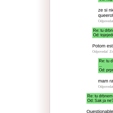
ze si n
queero
Odpoveda
Re: tu drbn
Od: tojejed
Potom est
Odpovedať
Zn
Re: tu 
...
Od: prp
mam rad
Odpoveda
Re: tu drbnem 
Od: Sak ja ne?
Questionable