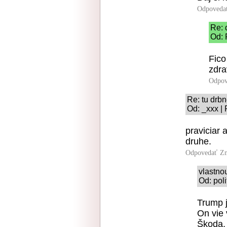
Odpoveda
Re: 
Od: 
Fico
zdra
Odpov
Re: tu drbn
Od: _xxx | 
praviciar 
druhe.
Odpovedať
Zn
vlastnou
Od: poli
Trump j
On vie 
Škoda, 