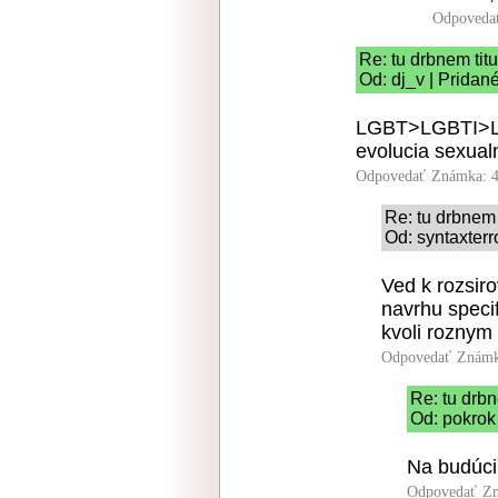
Odpoveda
Re: tu drbnem tit
Od: dj_v | Pridan
LGBT>LGBTI>
evolucia sexualn
Odpovedať
Známka: 4
Re: tu drbnem 
Od: syntaxterr
Ved k rozsir
navrhu speci
kvoli rozny
Odpovedať
Známk
Re: tu drbn
Od: pokrok
Na budúci
Odpovedať
Zn