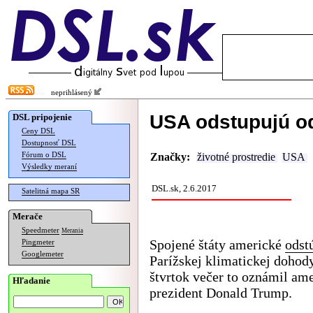
neprihlásený
USA odstupujú od
DSL pripojenie
Ceny DSL
Dostupnosť DSL
Fórum o DSL
Značky:
životné prostredie
USA
Výsledky meraní
DSL.sk, 2.6.2017
Satelitná mapa SR
Merače
Speedmeter
Merania
Spojené štáty americké
odst
Pingmeter
Googlemeter
Parížskej klimatickej dohod
štvrtok večer to oznámil am
Hľadanie
prezident Donald Trump.