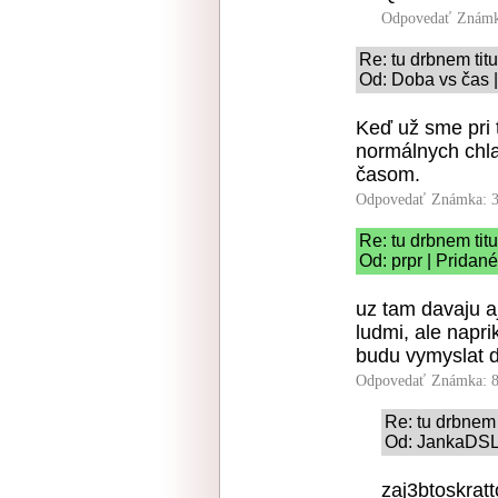
Odpovedať
Známk
Re: tu drbnem tit
Od: Doba vs čas |
Keď už sme pri
normálnych chla
časom.
Odpovedať
Známka: 3
Re: tu drbnem tit
Od: prpr | Pridan
uz tam davaju aj
ludmi, ale napri
budu vymyslat d
Odpovedať
Známka: 8
Re: tu drbnem 
Od: JankaDSLK
zaj3btoskratt