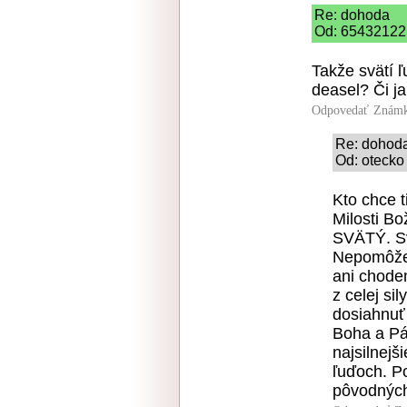
Re: dohoda
Od: 65432122 
Takže svätí 
deasel? Či j
Odpovedať
Známk
Re: dohod
Od: otecko 
Kto chce t
Milosti Bo
SVÄTÝ. Sv
Nepomôže 
ani chode
z celej sil
dosiahnuť 
Boha a Pá
najsilnejš
ľuďoch. Po
pôvodných