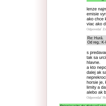
lenze najm
emisie vy
ako chce 
viac ako 
Odpovedať
Zn
Re: Hurá.
Od reg.: K-
s predavan
tak sa urc
hlavne.
a kto nepo
dalej ak s
neprekroci
horsie je,
limity a d
alebo ak b
Odpovedať
Ho