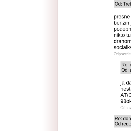
Od: Tre
presne 
benzin 
podobne
nikto 
drahom 
socialk
Odpoveda
Re:
Od: 
ja 
nest
AT/C
98ok
Odpov
Re: do
Od reg.