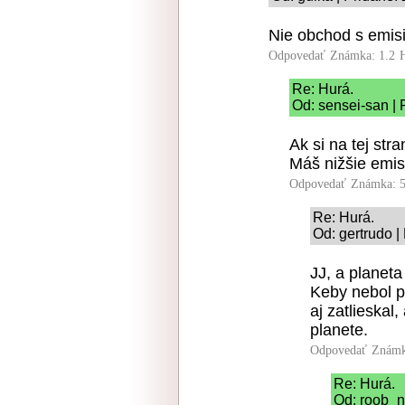
Nie obchod s emis
Odpovedať
Známka: 1.2
Re: Hurá.
Od: sensei-san | 
Ak si na tej str
Máš nižšie emisi
Odpovedať
Známka: 5
Re: Hurá.
Od: gertrudo |
JJ, a planeta
Keby nebol p
aj zatlieskal,
planete.
Odpovedať
Známk
Re: Hurá.
Od: roob_n