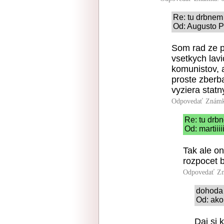
Re: tu drbnem 
Od: Augusto Pi
Som rad ze pr
vsetkych lavi
komunistov, a
proste zberb
vyziera statn
Odpovedať
Známk
Re: tu drbn
Od: martiii
Tak ale on
rozpocet 
Odpovedať
Zn
dohoda 
Od: ako
Daj si 