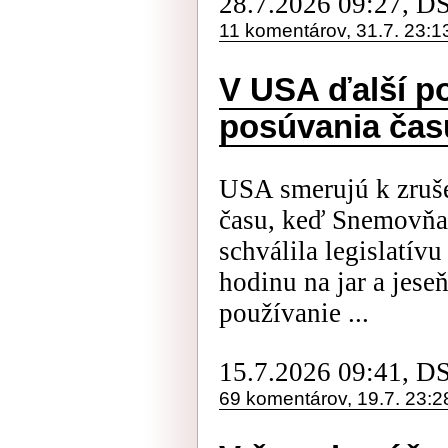
28.7.2026 09:27, D
11 komentárov, 31.7. 23:1
V USA ďalší p
posúvania času
USA smerujú k zruš
času, keď Snemovňa 
schválila legislatív
hodinu na jar a jese
používanie ...
15.7.2026 09:41, D
69 komentárov, 19.7. 23:2