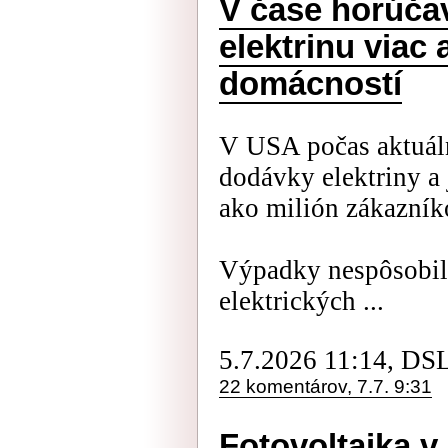
V čase horúča
elektrinu viac 
domácností
V USA počas aktuáln
dodávky elektriny a 
ako milión zákazník
Výpadky nespôsobili
elektrických ...
5.7.2026 11:14, DS
22 komentárov, 7.7. 9:31
Fotovoltaika v