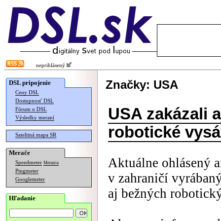
neprihlásený
Značky: USA
DSL pripojenie
Ceny DSL
Dostupnosť DSL
USA zakázali a
Fórum o DSL
Výsledky meraní
robotické vys
Satelitná mapa SR
Merače
Aktuálne ohlásený a
Speedmeter
Merania
Pingmeter
v zahraničí vyrában
Googlemeter
aj bežných robotick
Hľadanie