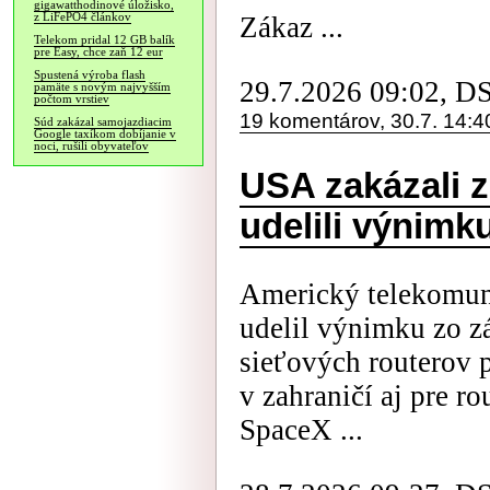
gigawatthodinové úložisko,
z LiFePO4 článkov
Zákaz ...
Telekom pridal 12 GB balík
pre Easy, chce zaň 12 eur
Spustená výroba flash
29.7.2026 09:02, D
pamäte s novým najvyšším
počtom vrstiev
19 komentárov, 30.7. 14:4
Súd zakázal samojazdiacim
Google taxíkom dobíjanie v
noci, rušili obyvateľov
USA zakázali z
udelili výnimk
Americký telekomun
udelil výnimku zo z
sieťových routerov 
v zahraničí aj pre 
SpaceX ...