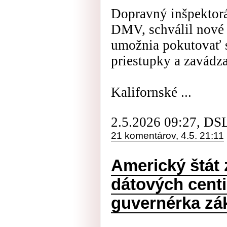
Dopravný inšpektorá
DMV, schválil nové p
umožnia pokutovať 
priestupky a zavádza
Kalifornské ...
2.5.2026 09:27, DS
21 komentárov, 4.5. 21:11
Americký štát 
dátových centi
guvernérka zá