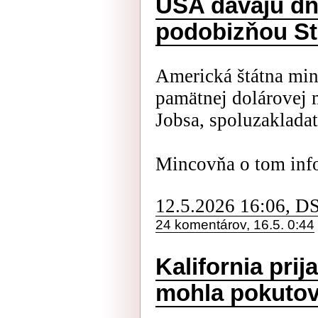
USA dávajú dn
podobizňou St
Americká štátna min
pamätnej dolárovej 
Jobsa, spoluzaklada
Mincovňa o tom inf
12.5.2026 16:06, D
24 komentárov, 16.5. 0:44
Kalifornia prij
mohla pokutov