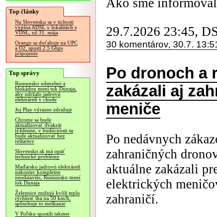
Ako sme informovali
Top články
Na Slovensku sa v tichosti
29.7.2026 23:45, D
vypína ADSL v lokalitách s
VDSL, už 31. mája
30 komentárov, 30.7. 13:5
Orange sa doťahuje na UPC
a O2, spustí 2.5 Gbps
pripojenie
Po dronoch a 
Top správy
Rumunsko odstrelmi a
zakázali aj za
blokádou mení tok Dunaja,
aby udržalo jadrovú
elektráreň v chode
meniče
Joj Play výrazne zdražuje
Chrome sa bude
aktualizovať dvakrát
týždenne, v budúcnosti sa
Po nedávnych zákaz
bude aktualizovať bez
reštartov
zahraničných drono
Slovensko.sk má opäť
technické problémy
aktuálne zakázali p
Maďarsko jadrovú elektráreň
nakoniec kompletne
neodstavilo, Rumunsko mení
elektrických meničo
tok Dunaja
Železnice znižujú kvôli teplu
zahraničí.
rýchlosť iba na 50 km/h,
spôsobuje to meškanie
V Poľsku spustili takmer