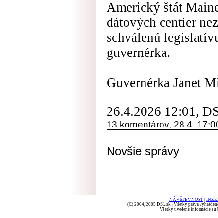
Americký štát Maine
dátových centier ne
schválenú legislatív
guvernérka.
Guvernérka Janet Mil
26.4.2026 12:01, D
13 komentárov, 28.4. 17:0
Novšie správy
NÁVŠTEVNOSŤ
|
INZE
(C) 2004, 2005 DSL.sk | Všetky práva vyhradené
Všetky uvedené informácie sú b