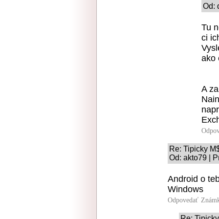
Od: 
Tu n
ci i
Vysl
ako 
A za
Nain
napr
Exch
Odpov
Re: Tipicky M
Od: akto79 | P
Android o te
Windows
Odpovedať
Známk
Re: Tipick