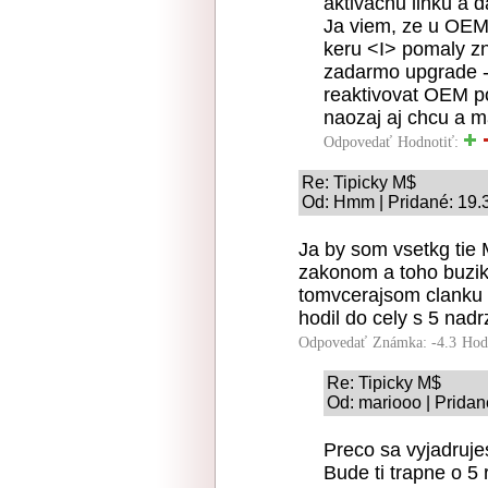
aktivacnu linku a 
Ja viem, ze u OEM
keru <I> pomaly zn
zadarmo upgrade -
reaktivovat OEM p
naozaj aj chcu a 
Odpovedať
Hodnotiť:
Re: Tipicky M$
Od: Hmm | Pridané: 19.
Ja by som vsetkg tie 
zakonom a toho buzik
tomvcerajsom clanku 
hodil do cely s 5 nad
Odpovedať
Známka: -4.3
Hod
Re: Tipicky M$
Od: mariooo | Pridan
Preco sa vyjadruje
Bude ti trapne o 5