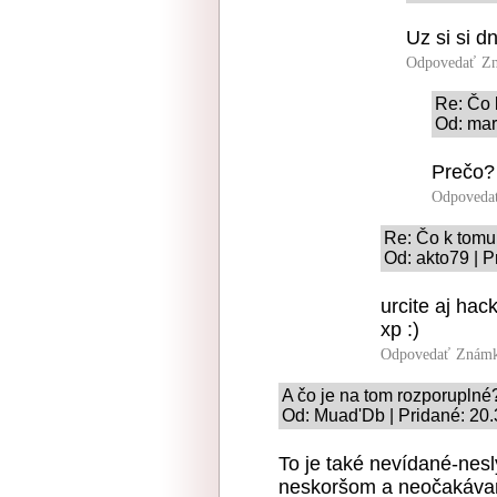
Uz si si d
Odpovedať
Zn
Re: Čo 
Od: mar
Prečo?
Odpoveda
Re: Čo k tomu
Od: akto79 | P
urcite aj hac
xp :)
Odpovedať
Známk
A čo je na tom rozporuplné
Od: Muad'Db | Pridané: 20.
To je také nevídané-nesl
neskoršom a neočakáva