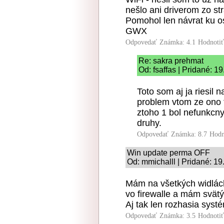
nešlo ani driverom zo st
Pomohol len návrat ku 
GWX
Odpovedať
Známka: 4.1
Hodnoti
Re: sakra prehmat
Od: fsaffas | Pridané: 1
Toto som aj ja riesil 
problem vtom ze ono t
ztoho 1 bol nefunkcny
druhy.
Odpovedať
Známka: 8.7
Hodn
Win update perma OFF
Od: mmichalll | Pridané: 1
Mám na všetkých widlác
vo firewalle a mám svätý 
Aj tak len rozhasia sys
Odpovedať
Známka: 3.5
Hodnoti