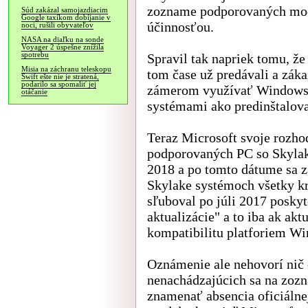
zozname podporovaných mod
Súd zakázal samojazdiacim
Google taxíkom dobíjanie v
účinnosťou.
noci, rušili obyvateľov
NASA na diaľku na sonde
Voyager 2 úspešne znížila
spotrebu
Spravil tak napriek tomu, že
Misia na záchranu teleskopu
tom čase už predávali a záka
Swift ešte nie je stratená,
podarilo sa spomaliť jej
zámerom využívať Windows 7
otáčanie
systémami ako predinštalov
Teraz Microsoft svoje rozho
podporovaných PC so Skylake
2018 a po tomto dátume sa z
Skylake systémoch všetky kr
sľuboval po júli 2017 poskyt
aktualizácie" a to iba ak akt
kompatibilitu platforiem Wi
Oznámenie ale nehovorí nič
nenachádzajúcich sa na zoz
znamenať absencia oficiálne