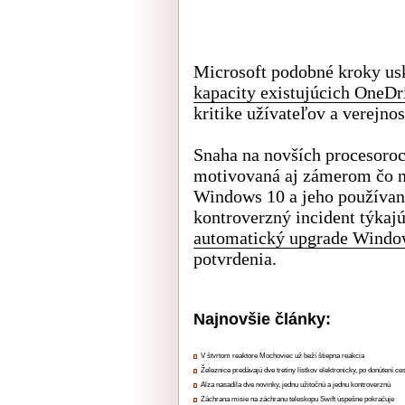
Microsoft podobné kroky us
kapacity existujúcich OneDr
kritike užívateľov a verejno
Snaha na novších procesoro
motivovaná aj zámerom čo n
Windows 10 a jeho používano
kontroverzný incident týkajú
automatický upgrade Window
potvrdenia.
Najnovšie články:
V štvrtom reaktore Mochoviec už beží štiepna reakcia
Železnice predávajú dve tretiny lístkov elektronicky, po donútení ce
Alza nasadila dve novinky, jednu užitočnú a jednu kontroverznú
Záchrana misie na záchranu teleskopu Swift úspešne pokračuje