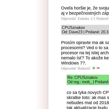
Oveľa horšie je, že svo
aj v bezpečnostných zápl
Odpovedať
Známka: 2.5
Hodnoti
CPU5znakov
Od: Dave23 | Pridané: 20.3
Prosím opravte ma ak s
procesormi? Ved o to sa
procesor na tej istej arc
nemalo ísť? To akože k
Windows 7?.
Odpovedať
Hodnotiť:
Re: CPU5znakov
Od reg.: roob_ | Pridané
co sa tyka novych CPU 
skratke toto: ak mas s
nebudes mat od 2018 
tak aktualizacie budu 