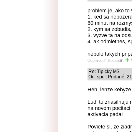
problem je, ako to
1. ked sa nepozeras
60 minut na rozmys
2. kym sa zobudis,
3. vyzve ta na od
4. ak odmietnes, s
nebolo takych pripa
Odpovedať
Hodnotiť:
Re: Tipicky M$
Od: spc | Pridané: 2
Heh, lenze kebyze 
Ludi tu znasilnuj
na novom pocitaci
aktivacia pada!
Poviete si, ze zia