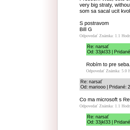
very big straty, witho
som sa sacal ucit kvo
S postravom
Bill G
Odpovedať
Známka: 1.1
Hodn
Re: narsať
Od: 33jkl33 | Pridan
Robím to pre seba. 
Odpovedať
Známka: 5.0
Re: narsať
Od: mariooo | Pridané: 
Co ma microsoft s R
Odpovedať
Známka: 1.1
Hodn
Re: narsať
Od: 33jkl33 | Pridan