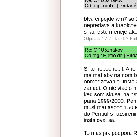
Re: CPU5znakov
Od reg.: roob_ | Pridané
btw. ci pojde win7 so
nepredava a krabicove
snad este meneje ako
Odpovedať
Známka: -6.7
Hod
Re: CPU5znakov
Od reg.: Pjetro de | Pri
Si to nepochopil. Ano
ma mat aby na nom be
obmedzovanie. Instala
zariadi. O nic viac o 
ked som skusal nains
pana 1999/2000. Pent
musi mat aspon 150 M
do PentiuI s rozsire
instaloval sa.
To mas jak podpora