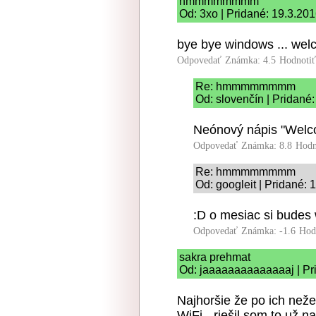
hmmmmmmmm
Od: 3xo | Pridané: 19.3.20
bye bye windows ... wel
Odpovedať
Známka: 4.5
Hodnoti
Re: hmmmmmmmm
Od: slovenčín | Pridané
Neónový nápis "Welc
Odpovedať
Známka: 8.8
Hodn
Re: hmmmmmmmm
Od: googleit | Pridané: 
:D o mesiac si budes
Odpovedať
Známka: -1.6
Hod
sakra prehmat
Od: jaaaaaaaaaaaaaaj | Pr
Najhoršie že po ich než
WiFi - riešil som to už 