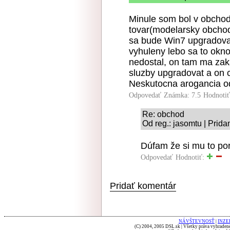
Minule som bol v obchod
tovar(modelarsky obchod
sa bude Win7 upgradovat
vyhuleny lebo sa to okno
nedostal, on tam ma zak
sluzby upgradovat a on 
Neskutocna arogancia o
Odpovedať
Známka: 7.5
Hodnoti
Re: obchod
Od reg.: jasomtu | Prida
Dúfam že si mu to pori
Odpovedať
Hodnotiť:
Pridať komentár
NÁVŠTEVNOSŤ
|
INZE
(C) 2004, 2005 DSL.sk | Všetky práva vyhradené