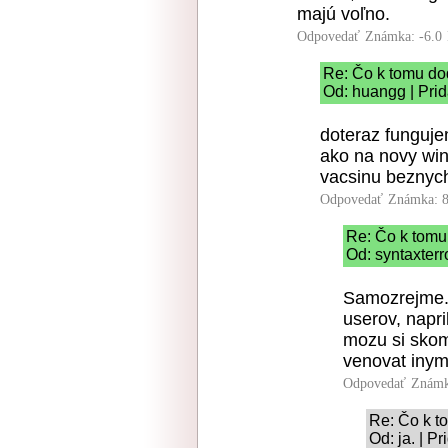
majú voľno.
Odpovedať
Známka: -6.0
Re: Čo k tomu do
Od: huangg | Pri
doteraz funguje
ako na novy win
vacsinu beznych
Odpovedať
Známka: 8
Re: Čo k tomu
Od: syntaxterr
Samozrejme.
userov, napri
mozu si skom
venovat iny
Odpovedať
Známk
Re: Čo k t
Od: ja. | P