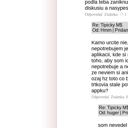
podla teba zaniknu
diskusiu a nasypes
Odpovedať
Známka: -7.1
Re: Tipicky M$
Od: Hmm | Pridan
Kamo urcite nie
nepotrebujem je
aplikacii, kde s
toho, aby som i
nepotrebuje a 
ze neviem si an
ozaj hz toto co 
trtkovia stale p
appku?
Odpovedať
Známka: 0
Re: Tipicky M
Od: huger | Pr
som nevedel 