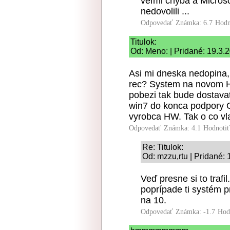
veľmi chýba a Microsoft
nedovolili ...
Odpovedať
Známka: 6.7
Hodn
Titulok:
Od: Meno: | Pridané: 19.3.
Asi mi dneska nedopina,
rec? System na novom H
pobezi tak bude dostavat
win7 do konca podpory 
vyrobca HW. Tak o co vl
Odpovedať
Známka: 4.1
Hodnoti
Re: Titulok:
Od: mzzu,rtu | Pridané:
Veď presne si to trafi
poprípade ti systém p
na 10.
Odpovedať
Známka: -1.7
Hod