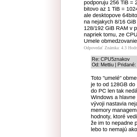
podporuju 256 TiB =
bitovo az 1 TiB = 10
ale desktopove 64bit
na nejakych 8/16 Gi
128/192 GiB RAM v pri
napriek tomu, ze CP
Umele obmedzovanie
Odpovedať
Známka: 4.3
Hodn
Re: CPU5znakov
Od: Mettiu | Pridané
Toto "umelé" obme
je to od 128GB do
do PC len tak nedá
Windows a hlavne
vývoji nastavia nej
memory managemen
hodnoty, ktoré vedi
že im to nepadne p
lebo to nemajú ako 