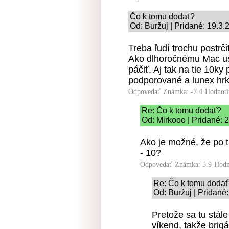
Čo k tomu dodať?
Od: Buržuj | Pridané: 19.3
Treba ľudí trochu postrč
Ako dlhoročnému Mac use
páčiť. Aj tak na tie 10ky
podporované a lunex hrk
Odpovedať
Známka: -7.4
Hodnoti
Re: Čo k tomu dodať?
Od: Mirkooo | Pridané: 
Ako je možné, že po 
- 10?
Odpovedať
Známka: 5.9
Hodn
Re: Čo k tomu doda
Od: Buržuj | Pridané
Pretože sa tu stál
víkend, takže brig