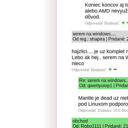
Koniec koncov aj to
alebo AMD nevyuží
dôvod.
Odpovedať
Hodnotiť:
serem na windows.....
Od reg.: shapira | Pridané:
hajzlici.... je uz komple
Lebo ak hej.. serem na 
nieco
Odpovedať
Hodnotiť:
Re: serem na windows...
Od: qwertyuiop1 | Prida
Mantle je dead uz niek
pod Linuxom podporov
Odpovedať
Známka: 10.0
Hod
obchod
Od: Robo1111 | Pridané: 21