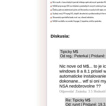
Microsoft v čase drahých pamätí sľubuje optimalizovať spotrebu
NASA pripravuje ISS na inštaláciu posledných nových solárnych p
Ďalšia jadrová elektráreň južne od Slovenska musela kvôli teplu zn
Vydaný nový FFmpeg 9.0, zlepšil akceleráciu profesionálnych form
Slovenská sporiteľňa bude mať cez víkend odstávku
NASA na diaľku na sonde Voyager 2 úspešne znížila spotrebu
Diskusia:
Tipicky M$
Od reg.: Peterkal | Pridané
Nic nove od M$... to je i
windows 8 a 8.1 prisiel wi
automaticke instalovani
dokonane... wtf si oni m
NSA nedobrovolne ??
Odpovedať
Známka: 3.5
Hodnoti
Re: Tipicky M$
Od: runrt | Pridané: 19.