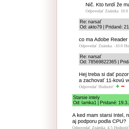
Nič. Kto tvrdí že 
Odpovedať
Známka: 10.0
Re: narsať
Od: akto79 | Pridané: 2
co ma Adobe Reader 
Odpovedať
Známka: -10.0
Ho
Re: narsať
Od: 78569822365 | Prid
Hej treba si dať pozo
a zachovať 11-kovú v
Odpovedať
Hodnotiť:
Starsie intely
Od: lamka1 | Pridané: 19.3
A ked mam starsi Intel, 
aj podporu podla CPU?
Odpovedať
Známka: 4.5
Hodnoti