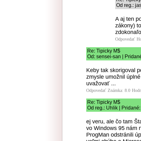
Od reg.: ja
A aj ten p
zákony) t
zdokonaľo
Odpovedať
Ho
Re: Tipicky M$
Od: sensei-san | Pridan
Keby tak skorigoval p
zmysle umožnil úplné 
uvažovať ...
Odpovedať
Známka: 8.0
Hodn
Re: Tipicky M$
Od reg.: Uhlik | Pridané
ej veru, ale čo tam Št
vo Windows 95 nám na
ProgMan odstránili úp