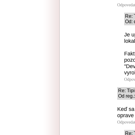
Odpoveda
Re: 
Od: 
Je u
loka
Fakt
pozo
"Dev
vyro
Odpov
Re: Tip
Od reg.
Keď sa 
oprave
Odpoveda
Re: 