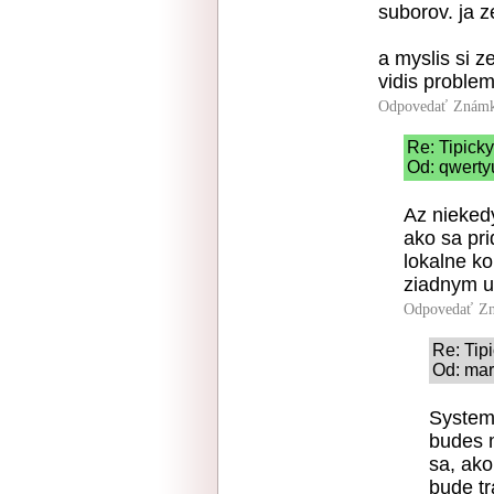
suborov. ja z
a myslis si 
vidis problem
Odpovedať
Známk
Re: Tipick
Od: qwerty
Az niekedy
ako sa pr
lokalne ko
ziadnym u
Odpovedať
Zn
Re: Tip
Od: mar
System 
budes m
sa, ako
bude tr