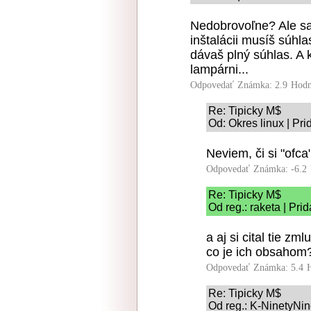
Nedobrovoľne? Ale sa
inštalácii musíš súhl
dávaš plný súhlas. A k
lampárni...
Odpovedať
Známka: 2.9
Hodn
Re: Tipicky M$
Od: Okres linux | Pr
Neviem, či si "ofca"
Odpovedať
Známka: -6.2
Re: Tipicky M$
Od reg.: raketa | Pri
a aj si cital tie z
co je ich obsahom
Odpovedať
Známka: 5.4
Re: Tipicky M$
Od reg.: K-NinetyNin