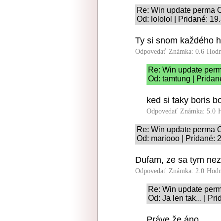
Re: Win update perma 
Od: lololol | Pridané: 1
Ty si snom každého h
Odpovedať
Známka: 0.6
Hodn
Re: Win update per
Od: tamtung | Pridan
ked si taky boris b
Odpovedať
Známka: 5.0
Re: Win update perma 
Od: mariooo | Pridané: 
Dufam, ze sa tym nezi
Odpovedať
Známka: 2.0
Hodn
Re: Win update per
Od: Ja len tak... | P
Práve že áno.