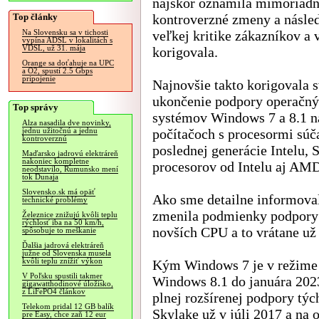
najskôr oznámila mimoriad
Top články
kontroverzné zmeny a násled
veľkej kritike zákazníkov a 
Na Slovensku sa v tichosti
vypína ADSL v lokalitách s
VDSL, už 31. mája
korigovala.
Orange sa doťahuje na UPC
a O2, spustí 2.5 Gbps
pripojenie
Najnovšie takto korigovala 
ukončenie podpory operačn
Top správy
systémov Windows 7 a 8.1 n
Alza nasadila dve novinky,
počítačoch s procesormi súč
jednu užitočnú a jednu
kontroverznú
poslednej generácie Intelu, 
Maďarsko jadrovú elektráreň
nakoniec kompletne
procesorov od Intelu aj AM
neodstavilo, Rumunsko mení
tok Dunaja
Slovensko.sk má opäť
Ako sme detailne informova
technické problémy
zmenila podmienky podpory
Železnice znižujú kvôli teplu
rýchlosť iba na 50 km/h,
novších CPU a to vrátane už
spôsobuje to meškanie
Ďalšia jadrová elektráreň
južne od Slovenska musela
kvôli teplu znížiť výkon
Kým Windows 7 je v režime 
V Poľsku spustili takmer
Windows 8.1 do januára 2023
gigawatthodinové úložisko,
z LiFePO4 článkov
plnej rozšírenej podpory tý
Telekom pridal 12 GB balík
Skylake už v júli 2017 a na
pre Easy, chce zaň 12 eur