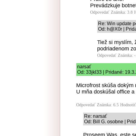
Prevádzkuje botnet 
Odpovedať
Známka: 3.8
Re: Win update 
Od: h@X0r | Prid
Tiež si myslím, 
podriadenom zo
Odpovedať
Známka: -
narsať
Od: 33jkl33 | Pridané: 19.3
Microfrost skúša dokým
U mňa doskúšal office a 
Odpovedať
Známka: 6.5
Hodnoti
Re: narsať
Od: Bill G. osobne | Pri
Proseem Was, este se