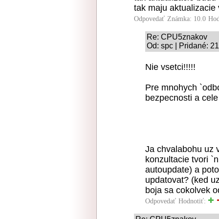
tak maju aktualizacie 
Odpovedať
Známka: 10.0
Hod
Re: CPU5znakov
Od: spc | Pridané: 2
Nie vsetci!!!!!
Pre mnohych `odbor
bezpecnosti a cele 
Ja chvalabohu uz v
konzultacie tvori 
autoupdate) a poto
updatovat? (ked uz
boja sa cokolvek o
Odpovedať
Hodnotiť: