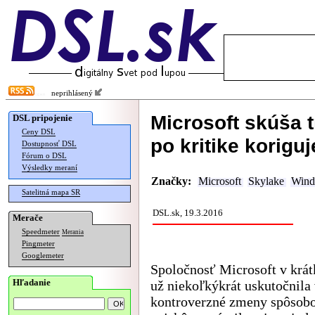
neprihlásený
Microsoft skúša t
DSL pripojenie
Ceny DSL
po kritike koriguj
Dostupnosť DSL
Fórum o DSL
Výsledky meraní
Značky:
Microsoft
Skylake
Wind
Satelitná mapa SR
DSL.sk, 19.3.2016
Merače
Speedmeter
Merania
Pingmeter
Googlemeter
Spoločnosť Microsoft v krá
Hľadanie
už niekoľkýkrát uskutočnila
kontroverzné zmeny spôsob