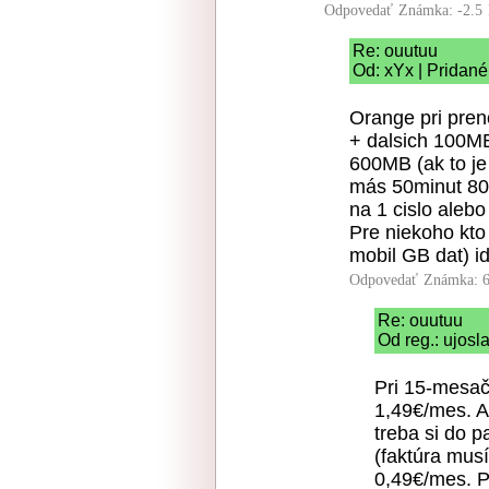
Odpovedať
Známka: -2.5
Re: ouutuu
Od: xYx | Pridané
Orange pri pren
+ dalsich 100MB
600MB (ak to je
más 50minut 80
na 1 cislo aleb
Pre niekoho kto
mobil GB dat) i
Odpovedať
Známka: 6
Re: ouutuu
Od reg.: ujosl
Pri 15-mesač
1,49€/mes. A
treba si do 
(faktúra musí
0,49€/mes. Pl