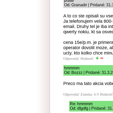
platte
Od: Granadir | Pridané: 31
A to co ste opisali su v
Ja telefonujem vela 800
email. Druhy tel je iba 
qwerty nokiu, kt sa osved
cena 15e/p.m. je primera
operator dovolit moze, a
ucty, kto kolko chce minu
Odpovedať
Hodnotiť:
hmmmm
Od: Bozzz | Pridané: 31.3.
Preco ma tato akcia vob
Odpovedať
Známka: 6.9
Hodnoti
Re: hmmmm
Od: dfgdfg | Pridané: 3