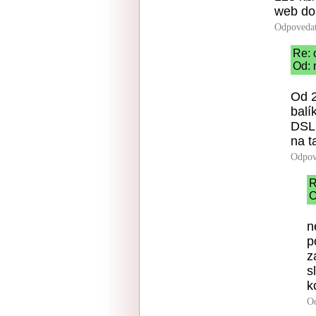
web do
Odpoveda
Re: 
Od: 
Od 
balí
DSL.
na t
Odpov
R
O
n
p
z
s
k
O