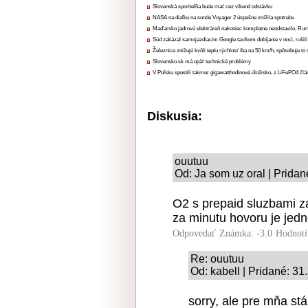
Slovenská sporiteľňa bude mať cez víkend odstávku
NASA na diaľku na sonde Voyager 2 úspešne znížila spotrebu
Maďarsko jadrovú elektráreň nakoniec kompletne neodstavilo, Ru
Súd zakázal samojazdiacim Google taxíkom dobíjanie v noci, rušili
Železnice znižujú kvôli teplu rýchlosť iba na 50 km/h, spôsobuje t
Slovensko.sk má opäť technické problémy
V Poľsku spustili takmer gigawatthodinové úložisko, z LiFePO4 čl
Diskusia:
ouutuu
Od: Ja som uz oral | Pridan
O2 s prepaid sluzbami z
za minutu hovoru je jedn
Odpovedať
Známka: -3.0
Hodnoti
Re: ouutuu
Od: kabell | Pridané: 31
sorry, ale pre mňa stá