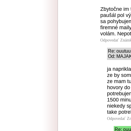
Zbytočne im t
paušál pol v
sa pohybujem
firemné mail
volám. Nepo
Odpovedať
Známk
Re: ouutuu
Od: MAJAK 
ja naprikl
ze by som
ze mam t
hovory do
potrebuje
1500 minu
niekedy s
take potre
Odpovedať
Zn
Re: ouu