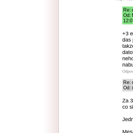
Re: 
Od: 
12:0
+3 e
das 
takz
dato
neho
nabu
Odpov
Re: 
Od: 
Za 3
co s
Jedn
Mesa