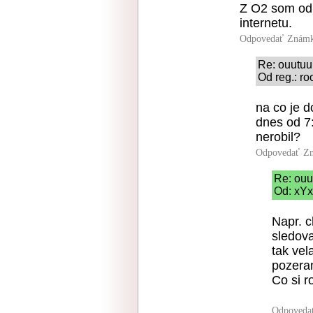
Z O2 som odi
internetu.
Odpovedať
Známk
Re: ouutuu
Od reg.: ro
na co je 
dnes od 7
nerobil?
Odpovedať
Zn
Re: ouu
Od: xYx
Napr. c
sledova
tak vel
pozeran
Co si r
Odpoveda