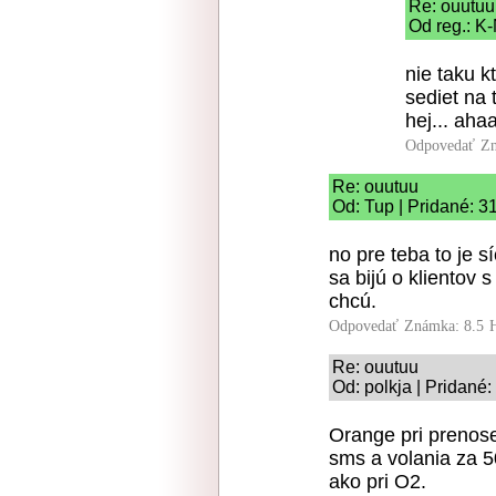
Re: ouutuu
Od reg.: K
nie taku 
sediet na 
hej... ahaa
Odpovedať
Zn
Re: ouutuu
Od: Tup | Pridané: 3
no pre teba to je s
sa bijú o klientov 
chcú.
Odpovedať
Známka: 8.5
Re: ouutuu
Od: polkja | Pridané
Orange pri prenos
sms a volania za 
ako pri O2.