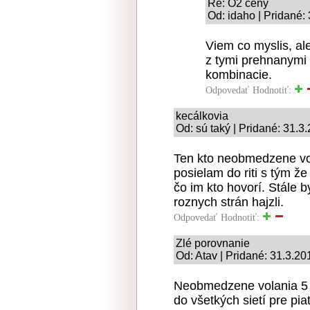
Re: O2 ceny
Od: idaho | Pridané:
Viem co myslis, ale
z tymi prehnanymi 
kombinacie.
Odpovedať
Hodnotiť:
kecálkovia
Od: sú taký | Pridané: 31.3
Ten kto neobmedzene vol
posielam do riti s tým 
čo im kto hovorí. Stále 
roznych strán hajzli.
Odpovedať
Hodnotiť:
Zlé porovnanie
Od: Atav | Pridané: 31.3.20
Neobmedzene volania 5
do všetkých sietí pre pia