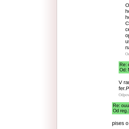
O
h
h
C
c
o
u
n
O
Re: 
Od: 
V ra
fer.
Odpov
Re: ouu
Od reg.
pises