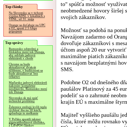
to" spúšťa možnosť využíva
Top články
neobmedzené hovory širšej 
Na Slovensku sa v tichosti
svojich zákazníkov.
vypína ADSL v lokalitách s
VDSL, už 31. mája
Orange sa doťahuje na UPC
a O2, spustí 2.5 Gbps
Možnosť sa podobá na ponu
pripojenie
Navzájom zadarmo od Orang
dovoľuje zákazníkovi s me
Top správy
účtom aspoň 20 eur vytvoriť
Rumunsko odstrelmi a
blokádou mení tok Dunaja,
maximálne piatich zákazník
aby udržalo jadrovú
elektráreň v chode
s navzájom bezplatnými hov
Chrome sa bude
aktualizovať dvakrát
SMS.
týždenne, v budúcnosti sa
bude aktualizovať bez
reštartov
Podobne O2 od dnešného dňa
Maďarsko jadrovú elektráreň
nakoniec kompletne
paušálov Platinový za 45 e
neodstavilo, Rumunsko mení
tok Dunaja
podeliť sa o zahrnuté neobm
Slovensko.sk má opäť
krajín EÚ s maximálne štyr
technické problémy
Železnice znižujú kvôli teplu
rýchlosť iba na 50 km/h,
spôsobuje to meškanie
Majiteľ vyššieho paušálu je
V Poľsku spustili takmer
čísla, ktoré môžu rovnako v
gigawatthodinové úložisko,
z LiFePO4 článkov