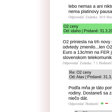
lebo nemas a ani nikt
nema platinovy pausa
Odpovedať
Známka: 10.0
Hod
O2 ceny
Od: idaho | Pridané: 31.3.
O2 priniesla na trh novy 
odvtedy zmenilo...len O
Euro a 13c/min na FER j
slovenskom telekomunik
Odpovedať
Známka: 7.1
Hodnoti
Re: O2 ceny
Od: Atav | Pridané: 31.
Podľa mňa je táto ponu
rodiny. Dostaneš sa za
niečo dát.
Odpovedať
Hodnotiť: