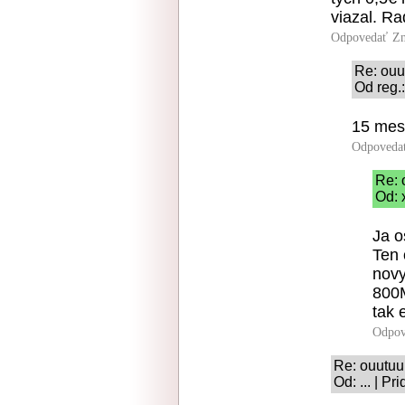
viazal. R
Odpovedať
Zn
Re: ouu
Od reg.:
15 mesi
Odpoveda
Re: 
Od: 
Ja o
Ten 
novy
800
tak 
Odpov
Re: ouutuu
Od: ... | P