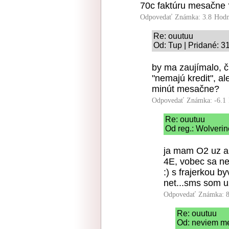
70c faktúru mesačne 
Odpovedať
Známka: 3.8
Hodn
Re: ouutuu
Od: Tup | Pridané: 3
by ma zaujímalo, či
"nemajú kredit", al
minút mesačne?
Odpovedať
Známka: -6.1
Re: ouutuu
Od reg.: Wolverin
ja mam O2 uz as
4E, vobec sa n
:) s frajerkou 
net...sms som u
Odpovedať
Známka: 8
Re: ouutuu
Od: neviem me