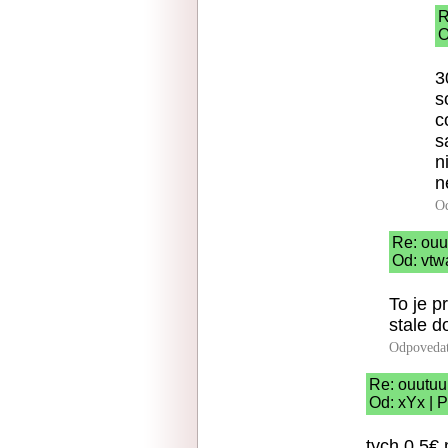
R
O
3
s
c
s
n
n
O
Re: ouu
Od: vtw
To je p
stale d
Odpoveda
Re: ouutuu
Od: xYx | 
tych 0,5€