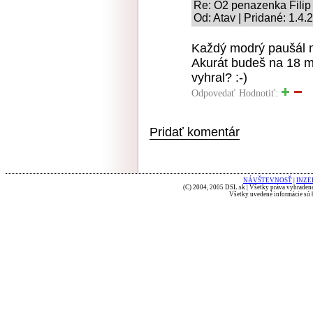
Re: O2 penazenka Filip
Od: Atav | Pridané: 1.4.
Každý modrý paušál na 
Akurát budeš na 18 m
vyhral? :-)
Odpovedať
Hodnotiť:
Pridať komentár
NÁVŠTEVNOSŤ
|
INZE
(C) 2004, 2005 DSL.sk | Všetky práva vyhradené
Všetky uvedené informácie sú b