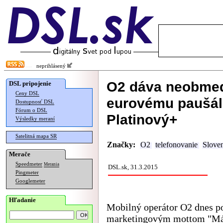
neprihlásený
O2 dáva neobmedz
DSL pripojenie
Ceny DSL
eurovému paušálu
Dostupnosť DSL
Fórum o DSL
Platinový+
Výsledky meraní
Satelitná mapa SR
Značky:
O2
telefonovanie
Slove
Merače
Speedmeter
Merania
DSL.sk, 31.3.2015
Pingmeter
Googlemeter
Hľadanie
Mobilný operátor O2 dnes p
marketingovým mottom "Má