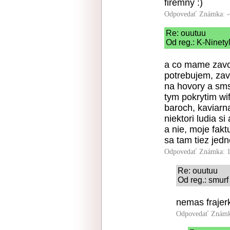
firemny :)
Odpovedať
Známka: -
Re: ouutuu
Od reg.: K-Ninety
a co mame zavol
potrebujem, zav
na hovory a sms
tym pokrytim wif
baroch, kaviarn
niektori ludia si
a nie, moje fakt
sa tam tiez jed
Odpovedať
Známka: 1
Re: ouutuu
Od reg.: smurf
nemas frajer
Odpovedať
Známk