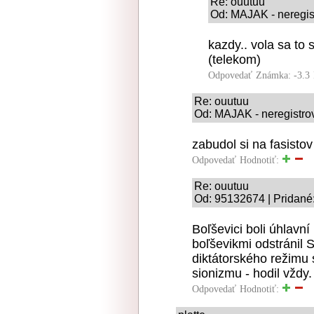
Re: ouutuu
Od: MAJAK - neregist
kazdy.. vola sa to
(telekom)
Odpovedať
Známka: -3.3
Re: ouutuu
Od: MAJAK - neregistrov
zabudol si na fasistov
Odpovedať
Hodnotiť:
Re: ouutuu
Od: 95132674 | Pridané
Boľševici boli úhlavní
boľševikmi odstránil 
diktátorského režimu 
sionizmu - hodil vždy.
Odpovedať
Hodnotiť: