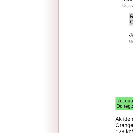
Odpov
R
O
J
O
Re: ouu
Od reg.:
Ak ide 
Orange
128 kb/