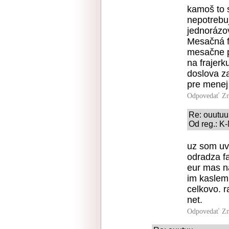
kamoš to s
nepotrebuj
jednorázov
Mesačná fa
mesačne p
na frajer
doslova za
pre menej
Odpovedať
Zn
Re: ouutuu
Od reg.: K
uz som uv
odradza fa
eur mas na
im kaslem
celkovo. r
net.
Odpovedať
Zn