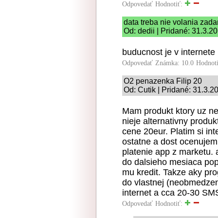
Odpovedať
Hodnotiť:
data treba nie volania zad
Od: dedii | Pridané: 31.3.2
buducnost je v internete 
Odpovedať
Známka: 10.0
Hodnot
O2 penazenka Filip 20
Od: Cutik | Pridané: 31.3.2
Mam produkt ktory uz nei
nieje alternativny produ
cene 20eur. Platim si in
ostatne a dost ocenujem
platenie app z marketu.
do dalsieho mesiaca pop
mu kredit. Takze aky pr
do vlastnej (neobmedzen
internet a cca 20-30 SM
Odpovedať
Hodnotiť: