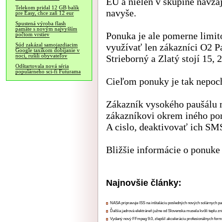
EÚ a nielen v skupine navzá
Telekom pridal 12 GB balík
navyše.
pre Easy, chce zaň 12 eur
Spustená výroba flash
pamäte s novým najvyšším
Ponuka je ale pomerne limi
počtom vrstiev
využívať len zákazníci O2 P
Súd zakázal samojazdiacim
Google taxíkom dobíjanie v
noci, rušili obyvateľov
Strieborný a Zlatý stojí 15,
Odštartovala nová séria
populárneho sci-fi Futurama
Cieľom ponuky je tak nepoc
Zákazník vysokého paušálu
zákazníkovi okrem iného p
A cislo, deaktivovať ich S
Bližšie informácie o ponuke
Najnovšie články:
NASA pripravuje ISS na inštaláciu posledných nových solárnych p
Ďalšia jadrová elektráreň južne od Slovenska musela kvôli teplu zn
Vydaný nový FFmpeg 9.0, zlepšil akceleráciu profesionálnych form