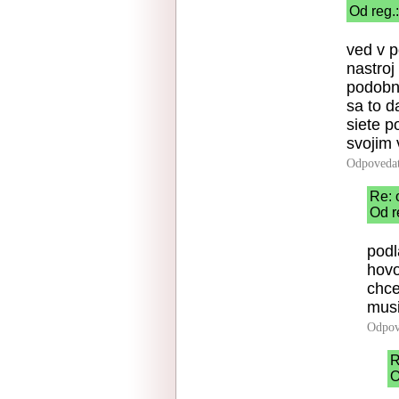
Od reg.
ved v p
nastro
podobne
sa to d
siete p
svojim 
Odpoveda
Re: 
Od r
podl
hovo
chce
musi
Odpov
R
O