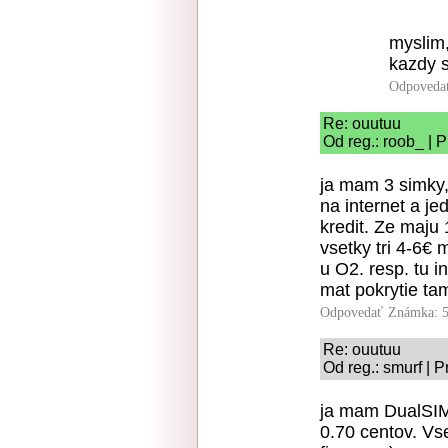
myslim,
kazdy 
Odpoveda
Re: ouutuu
Od reg.: roob_ | 
ja mam 3 simky
na internet a j
kredit. Ze maju
vsetky tri 4-6€
u O2. resp. tu 
mat pokrytie ta
Odpovedať
Známka: 5
Re: ouutuu
Od reg.: smurf | 
ja mam DualSIM.
0.70 centov. V