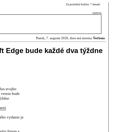
Za poslednú hodinu: 7 meraní
inzercia
Piatok, 7. augusta 2026, dnes má meniny
Štefánia
ft Edge bude každé dva týždne
lus svojho
 verziu bude
týždne.
mení
.
rého vydanie je
dzi firiem a