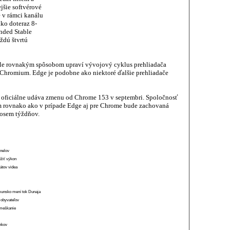
ejšie softvérové
e v rámci kanálu
ko doteraz 8-
nded Stable
ždú štvrtú
gle rovnakým spôsobom upraví vývojový cyklus prehliadača
 Chromium. Edge je podobne ako niektoré ďalšie prehliadače
 oficiálne udáva zmenu od Chrome 153 v septembri. Spoločnosť
m rovnako ako v prípade Edge aj pre Chrome bude zachovaná
 osem týždňov.
anelov
ížiť výkon
átov videa
munsko mení tok Dunaja
 obyvateľov
o meškanie
ánkov