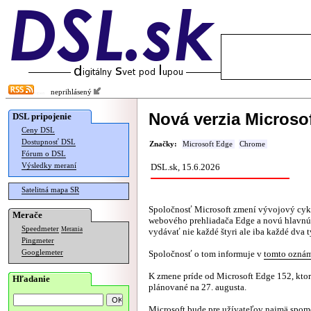
neprihlásený
Nová verzia Microso
DSL pripojenie
Ceny DSL
Dostupnosť DSL
Značky:
Microsoft Edge
Chrome
Fórum o DSL
Výsledky meraní
DSL.sk, 15.6.2026
Satelitná mapa SR
Spoločnosť Microsoft zmení vývojový cyk
Merače
webového prehliadača Edge a novú hlavnú
Speedmeter
Merania
vydávať nie každé štyri ale iba každé dva 
Pingmeter
Googlemeter
Spoločnosť o tom informuje v
tomto ozná
K zmene príde od Microsoft Edge 152, kto
Hľadanie
plánované na 27. augusta.
Microsoft bude pre užívateľov najmä spome