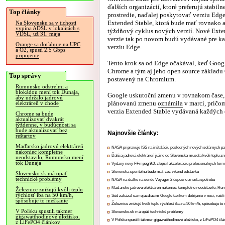
ďalších organizácií, ktoré preferujú stabiln
Top články
prostredie, naďalej poskytovať verziu Edg
Extended Stable, ktorá bude mať rovnako a
Na Slovensku sa v tichosti
vypína ADSL v lokalitách s
týždňový cyklus nových verzií. Nové Exte
VDSL, už 31. mája
verzie tak po novom budú vydávané pre ka
Orange sa doťahuje na UPC
verziu Edge.
a O2, spustí 2.5 Gbps
pripojenie
Tento krok sa od Edge očakával, keď Goo
Chrome a tým aj jeho open source základu
Top správy
postavený na Chromium.
Rumunsko odstrelmi a
blokádou mení tok Dunaja,
Google uskutoční zmenu v rovnakom čase,
aby udržalo jadrovú
plánovanú zmenu
oznámila
v marci, pričo
elektráreň v chode
verzia Extended Stable vydávaná každých
Chrome sa bude
aktualizovať dvakrát
týždenne, v budúcnosti sa
bude aktualizovať bez
Najnovšie články:
reštartov
Maďarsko jadrovú elektráreň
NASA pripravuje ISS na inštaláciu posledných nových solárnych p
nakoniec kompletne
Ďalšia jadrová elektráreň južne od Slovenska musela kvôli teplu zn
neodstavilo, Rumunsko mení
tok Dunaja
Vydaný nový FFmpeg 9.0, zlepšil akceleráciu profesionálnych form
Slovenská sporiteľňa bude mať cez víkend odstávku
Slovensko.sk má opäť
technické problémy
NASA na diaľku na sonde Voyager 2 úspešne znížila spotrebu
Maďarsko jadrovú elektráreň nakoniec kompletne neodstavilo, Ru
Železnice znižujú kvôli teplu
rýchlosť iba na 50 km/h,
Súd zakázal samojazdiacim Google taxíkom dobíjanie v noci, rušili
spôsobuje to meškanie
Železnice znižujú kvôli teplu rýchlosť iba na 50 km/h, spôsobuje t
V Poľsku spustili takmer
Slovensko.sk má opäť technické problémy
gigawatthodinové úložisko,
V Poľsku spustili takmer gigawatthodinové úložisko, z LiFePO4 čl
z LiFePO4 článkov