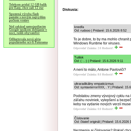
Telekom pridal 12 GB balík
pre Easy, chce zaň 12 eur
Diskusia:
Spustená výroba flash
pamäte s novým najvyšším
počtom vrstiev
Súd zakázal samojazdiacim
knedľa
Google taxíkom dobíjanie v
Od: rudooo | Pridané: 15.6.2026 8:52
noci, rušili obyvateľov
To je dobre, to by ma mohlo chranit
Odštartovala nová séria
populárneho sci-fi Futurama
Windows Runtime for viruses.
Odpovedať
Známka: 2.0
Hodnotiť:
Tutilok
Od: ( :..:) | Pridané: 15.6.2026 9:11
A není to málo, Antone Pavloviči?
Odpovedať
Známka: 8.0
Hodnotiť:
ultraradikálny empaticizmus
Od: syntaxterrorXXX, . Y | Pridané: 15.
Podstatou zmeny vývojový cyklu na k
záľahu noviniek, vylepšení a bezpeč
keby na vydanie nových verzií musel
Odpovedať
Známka: 0.0
Hodnotiť:
Číslovanie
Od: čitateľ originál | Pridané: 15.6.2026 
Nezmenia aj číslovanie? Pokiaľ chcú