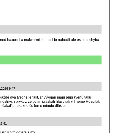
 pred haxormi a malwermi, idem si to nahodit ale este mi chyba
6.2026 9:47
aždé dva týždne je fakt, žr vývojári majú pripravenú takú
nostných prvkov, že by im praskali hlavy jak v Theme Hospital,
i čakať priekazne čo len o minútu dlhšie.
16:41
 ísť s tým doterajším?