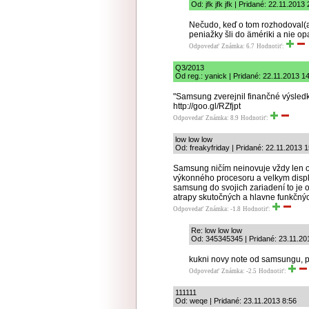
Od: jfk jfk jfk | Pridané: 22.11.2013
Nečudo, keď o tom rozhodoval(a)
peniažky šli do ämériki a nie op
Odpovedať
Známka: 6.7
Hodnotiť:
Q3/2013
Od reg.: yanick | Pridané: 22.11.2013 1
"Samsung zverejnil finančné výsledky
http://goo.gl/RZfjpt
Odpovedať
Známka: 8.9
Hodnotiť:
low low low
Od: freakyfriday | Pridané: 22.11.2013 1
Samsung ničím neinovuje vždy len oko
výkonného procesoru a velkym displ
samsung do svojich zariadení to je 
atrapy skutočných a hlavne funkčnýc
Odpovedať
Známka: -1.8
Hodnotiť:
Re: low low low
Od: 345345345 | Pridané: 23.11.20
kukni novy note od samsungu, p
Odpovedať
Známka: -2.5
Hodnotiť:
111111
Od: weqe | Pridané: 23.11.2013 8:56