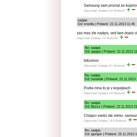
Samsung sam priznal ze kopirov
Odpovedať
Známka: 0.0
Hodnotiť:
nadpis
Od: knedla | Pridané: 22.11.2013 11:45
zas mas zle nadpis, ved tam dopis ci
Odpovedať
Známka: 2.4
Hodnotiť:
Re: nadpis
Od: qqqqw | Pridané: 22.11.2013 1
bitcoinov
Odpovedať
Známka: 6.5
Hodnotiť:
Re: nadpis
Od: honelnik | Pridané: 22.11.2013
Podla mna to je v kopejkach
Odpovedať
Známka: 6.0
Hodnotiť:
Re: nadpis
Od: Bozzz | Pridané: 22.11.2013 2
Chlapci vsetci ste mimo, samsung
Odpovedať
Známka: 10.0
Hodnotiť:
Re: nadpis
Od: igorigor | Pridané: 25.11.2013 