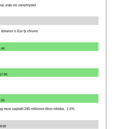
al, este nic nevymyslel
 dolarov ci Eur ty chruno
1:46
 17:06
1:05
 musi zaplatit 290 milionov litrov mlieka.. 1,5%
18:08