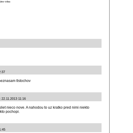
átov videa
2:37
 neznasam tlstochov
é: 22.11.2013 11:16
sliet nieco nove. A nahodou to uz kratko pred nimi niekto
akto pochopi.
1:45