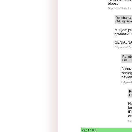
blbosti.
Odpovedať
Známka: 
Re: obama
Od: jojo@la
Milujem pr
gramatiku 
GENIALNA
Odpovedať
Zn
Re: o
Od: ...
Bohuzi
zoolog
nevie
Odpoved
R
Od
Ne
ko
iP
or
Od
22.11.1963