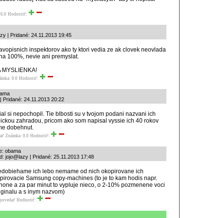
6.0
Hodnotiť:
zy | Pridané: 24.11.2013 19:45
avopisnich inspektorov ako ty ktori vedia ze ak clovek neovlada
na 100%, nevie ani premyslat.
 MYSLIENKA!
ámka: 0.0
Hodnotiť:
bama
 | Pridané: 24.11.2013 20:22
al si nepochopil. Tie blbosti su v tvojom podani nazvani ich
ickou zahradou, pricom ako som napisal vyssie ich 40 rokov
me dobehnut.
ať
Známka: 0.0
Hodnotiť:
e: obama
: jojo@lazy | Pridané: 25.11.2013 17:48
dobiehame ich lebo nemame od nich okopirovane ich
pirovacie Samsung copy-machines (to je to kam hodis napr.
hone a za par minut to vypluje nieco, o 2-10% pozmenene voci
iginalu a s inym nazvom)
povedať
Hodnotiť: