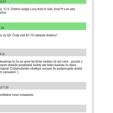
 21:57
: "U.S. District Judge Lucy Koh in San Jose"!!! Len aby
ačne.
4:15
 za Q3: Čistý zisk $7,75 miliardy dolárov"
5:11
píruje to čo sa ujme tej firme nedám už ani cent ...puzzle z
ejom dokáže poskladať každý ale tolko balastu čo dáva
originál :D blahoželám všetkym ovciam že podporujete drahé
h zariadení :)
13 7:10
erfektne nove ovladanie.