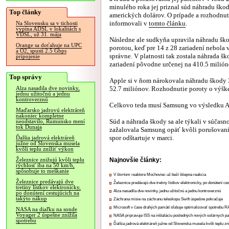
minulého roka jej priznal súd náhradu ško
Top články
amerických dolárov. O prípade a rozhodnut
informovali v
tomto článku
.
Na Slovensku sa v tichosti
vypína ADSL v lokalitách s
VDSL, už 31. mája
Následne ale sudkyňa upravila náhradu šk
Orange sa doťahuje na UPC
porotou, keď pre 14 z 28 zariadení nebola
a O2, spustí 2.5 Gbps
správne. V platnosti tak zostala náhrada 
pripojenie
zariadení pôvodne určenej na 410.5 milión
Top správy
Apple si v ňom nárokovala náhradu škody 
52.7 miliónov. Rozhodnutie poroty o výške
Alza nasadila dve novinky,
jednu užitočnú a jednu
kontroverznú
Celkovo teda musí Samsung vo výsledku Ap
Maďarsko jadrovú elektráreň
nakoniec kompletne
Súd a náhrada škody sa ale týkali v súčasno
neodstavilo, Rumunsko mení
tok Dunaja
zažalovala Samsung opäť kvôli porušovaniu
spor odštartuje v marci.
Ďalšia jadrová elektráreň
južne od Slovenska musela
kvôli teplu znížiť výkon
Najnovšie články:
Železnice znižujú kvôli teplu
rýchlosť iba na 50 km/h,
spôsobuje to meškanie
V štvrtom reaktore Mochoviec už beží štiepna reakcia
Železnice predávajú dve
Železnice predávajú dve tretiny lístkov elektronicky, po donútení ce
tretiny lístkov elektronicky,
Alza nasadila dve novinky, jednu užitočnú a jednu kontroverznú
po donútení cestujúcich na
takýto nákup
Záchrana misie na záchranu teleskopu Swift úspešne pokračuje
Microsoft v čase drahých pamätí sľubuje optimalizovať spotrebu
NASA na diaľku na sonde
Voyager 2 úspešne znížila
NASA pripravuje ISS na inštaláciu posledných nových solárnych p
spotrebu
Ďalšia jadrová elektráreň južne od Slovenska musela kvôli teplu zn