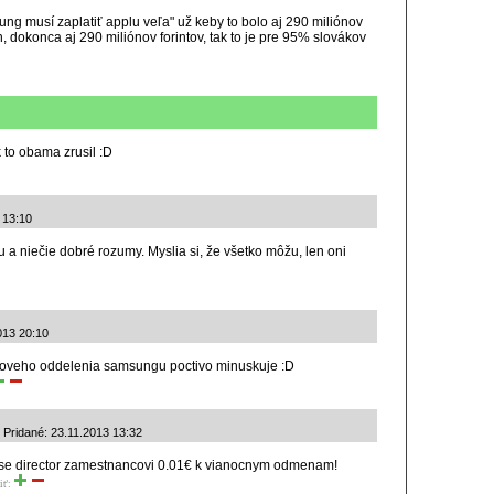
ung musí zaplatiť applu veľa" už keby to bolo aj 290 miliónov
, dokonca aj 290 miliónov forintov, tak to je pre 95% slovákov
 to obama zrusil :D
 13:10
tu a niečie dobré rozumy. Myslia si, že všetko môžu, len oni
013 20:10
goveho oddelenia samsungu poctivo minuskuje :D
| Pridané: 23.11.2013 13:32
ise director zamestnancovi 0.01€ k vianocnym odmenam!
iť: