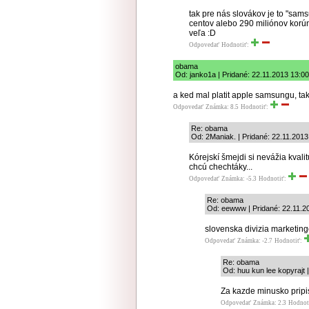
tak pre nás slovákov je to "sams
centov alebo 290 miliónov korún
veľa :D
Odpovedať
Hodnotiť:
obama
Od: janko1a | Pridané: 22.11.2013 13:00
a ked mal platit apple samsungu, tak
Odpovedať
Známka: 8.5
Hodnotiť:
Re: obama
Od: 2Maniak. | Pridané: 22.11.2013
Kórejskí šmejdi si nevážia kvali
chcú chechtáky...
Odpovedať
Známka: -5.3
Hodnotiť:
Re: obama
Od: eewww | Pridané: 22.11.2
slovenska divizia marketin
Odpovedať
Známka: -2.7
Hodnotiť:
Re: obama
Od: huu kun lee kopyrajt 
Za kazde minusko prip
Odpovedať
Známka: 2.3
Hodnot