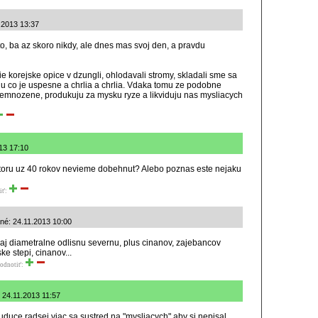
1.2013 13:37
o, ba az skoro nikdy, ale dnes mas svoj den, a pravdu
ie korejske opice v dzungli, ohlodavali stromy, skladali sme sa
ju co je uspesne a chrlia a chrlia. Vdaka tomu ze podobne
premnozene, produkuju za mysku ryze a likviduju nas mysliacych
013 17:10
 ktoru uz 40 rokov nevieme dobehnut? Alebo poznas este nejaku
iť:
ané: 24.11.2013 10:00
 aj diametralne odlisnu severnu, plus cinanov, zajebancov
e stepi, cinanov...
odnotiť:
é: 24.11.2013 11:57
duce radsej viac sa sustred na "mysliacych" aby si nepisal