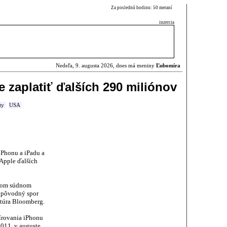
Za poslednú hodinu: 50 meraní
inzercia
Nedeľa, 9. augusta 2026, dnes má meniny
Ľubomíra
zaplatiť ďalších 290 miliónov
ty
USA
iPhonu a iPadu a
 Apple ďalších
úcom súdnom
 pôvodný spor
túra Bloomberg.
írovania iPhonu
2011, v auguste