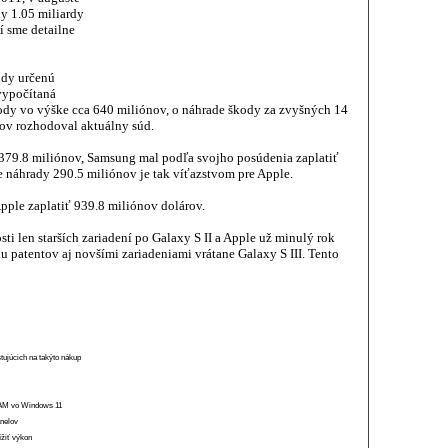
dy 1.05 miliardy
í sme detailne
ody určenú
 vypočítaná
škody vo výške cca 640 miliónov, o náhrade škody za zvyšných 14
ov rozhodoval aktuálny súd.
379.8 miliónov, Samsung mal podľa svojho posúdenia zaplatiť
 náhrady 290.5 miliónov je tak víťazstvom pre Apple.
ple zaplatiť 939.8 miliónov dolárov.
sti len starších zariadení po Galaxy S II a Apple už minulý rok
 patentov aj novšími zariadeniami vrátane Galaxy S III. Tento
stujúcich na takýto nákup
 RAM vo Windows 11
anelov
ížiť výkon