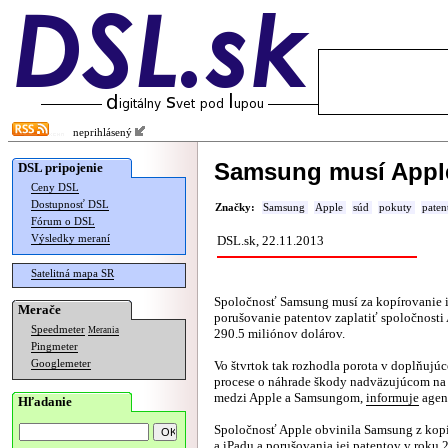
neprihlásený
Samsung musí Apple 
DSL pripojenie
Ceny DSL
Dostupnosť DSL
Značky:
Samsung
Apple
súd
pokuty
paten
Fórum o DSL
Výsledky meraní
DSL.sk, 22.11.2013
Satelitná mapa SR
Spoločnosť Samsung musí za kopírovanie 
Merače
porušovanie patentov zaplatiť spoločnosti
Speedmeter
Merania
290.5 miliónov dolárov.
Pingmeter
Googlemeter
Vo štvrtok tak rozhodla porota v doplňuj
procese o náhrade škody nadväzujúcom na
medzi Apple a Samsungom,
informuje
agen
Hľadanie
Spoločnosť Apple obvinila Samsung z kop
a iPadu a porušovania jej patentov v roku 