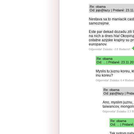
Re: obama
Od: jojo@lazy | Pridané: 23.1
Nestava sa to maniacik cast
samozrejme.
Este par dekad dozadu zili t
na nich a dnes hla! Okopiru
ostatne azijske krajiny su 
europanov.
Odpovedať
Známka: -3.8
Hodnotiť:
Re: obama
Od: ... | Pridané: 23.11.2
Myslis tu juznu koreu,
inu koreu?
Odpovedať
Známka: 6.4
Hodnot
Re: obama
Od: jojo@lazy | Prid
Ano, myslim juznu,
taiwancov, mongolsk
Odpovedať
Známka: 3.3
H
Re: obama
Od: ... | Pridan
Tak potom nabu