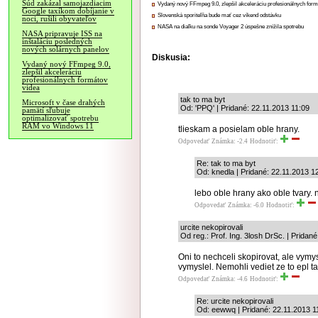
Súd zakázal samojazdiacim
Vydaný nový FFmpeg 9.0, zlepšil akceleráciu profesionálnych form
Google taxíkom dobíjanie v
Slovenská sporiteľňa bude mať cez víkend odstávku
noci, rušili obyvateľov
NASA na diaľku na sonde Voyager 2 úspešne znížila spotrebu
NASA pripravuje ISS na
inštaláciu posledných
nových solárnych panelov
Diskusia:
Vydaný nový FFmpeg 9.0,
zlepšil akceleráciu
profesionálnych formátov
videa
tak to ma byt
Microsoft v čase drahých
Od: 'PPQ' | Pridané: 22.11.2013 11:09
pamätí sľubuje
optimalizovať spotrebu
RAM vo Windows 11
tlieskam a posielam oble hrany.
Odpovedať
Známka: -2.4
Hodnotiť:
Re: tak to ma byt
Od: knedla | Pridané: 22.11.2013 1
lebo oble hrany ako oble tvary.
Odpovedať
Známka: -6.0
Hodnotiť:
urcite nekopirovali
Od reg.: Prof. Ing. 3losh DrSc. | Pridan
Oni to nechceli skopirovat, ale vymy
vymyslel. Nemohli vediet ze to epl t
Odpovedať
Známka: -4.6
Hodnotiť:
Re: urcite nekopirovali
Od: eewwq | Pridané: 22.11.2013 1