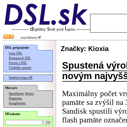
neprihlásený
Značky: Kioxia
DSL pripojenie
Ceny DSL
Dostupnosť DSL
Spustená výro
Fórum o DSL
Výsledky meraní
novým najvyšš
Satelitná mapa SR
Merače
Maximálny počet vrs
Speedmeter
Merania
Pingmeter
pamäte sa zvýšil na 
Googlemeter
Sandisk spustili výr
Hľadanie
flash pamäte označen