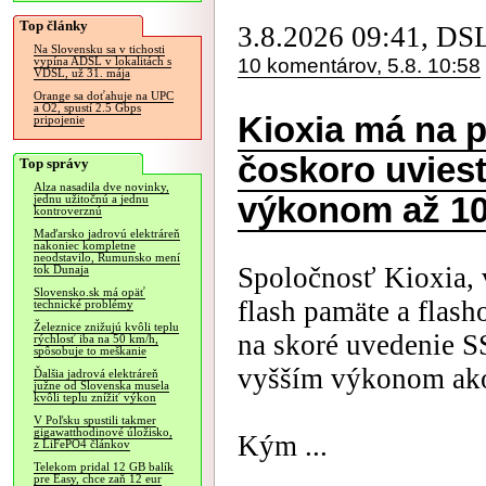
Top články
3.8.2026 09:41, DS
Na Slovensku sa v tichosti
10 komentárov, 5.8. 10:58
vypína ADSL v lokalitách s
VDSL, už 31. mája
Orange sa doťahuje na UPC
a O2, spustí 2.5 Gbps
Kioxia má na 
pripojenie
čoskoro uviesť
Top správy
Alza nasadila dve novinky,
výkonom až 10
jednu užitočnú a jednu
kontroverznú
Maďarsko jadrovú elektráreň
nakoniec kompletne
neodstavilo, Rumunsko mení
Spoločnosť Kioxia,
tok Dunaja
Slovensko.sk má opäť
flash pamäte a flash
technické problémy
Železnice znižujú kvôli teplu
na skoré uvedenie S
rýchlosť iba na 50 km/h,
spôsobuje to meškanie
vyšším výkonom ak
Ďalšia jadrová elektráreň
južne od Slovenska musela
kvôli teplu znížiť výkon
V Poľsku spustili takmer
gigawatthodinové úložisko,
Kým ...
z LiFePO4 článkov
Telekom pridal 12 GB balík
pre Easy, chce zaň 12 eur