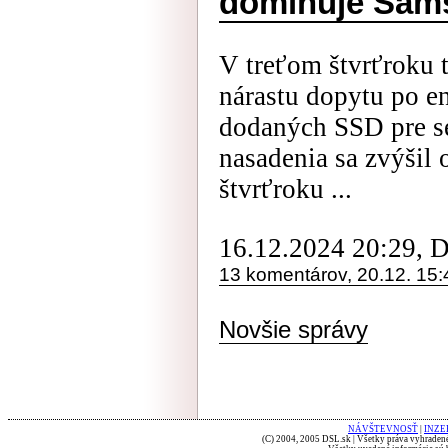
dominuje Sam
V treťom štvrťroku 
nárastu dopytu po e
dodaných SSD pre se
nasadenia sa zvýšil
štvrťroku ...
16.12.2024 20:29, 
13 komentárov, 20.12. 15:
Novšie správy
NÁVŠTEVNOSŤ
|
INZE
(C) 2004, 2005 DSL.sk | Všetky práva vyhradené