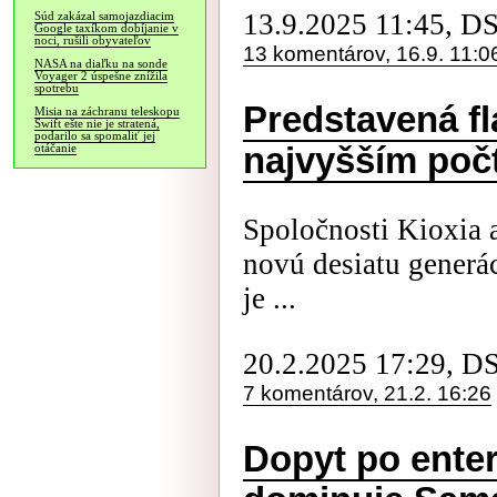
13.9.2025 11:45, D
Súd zakázal samojazdiacim
Google taxíkom dobíjanie v
noci, rušili obyvateľov
13 komentárov, 16.9. 11:0
NASA na diaľku na sonde
Voyager 2 úspešne znížila
spotrebu
Predstavená f
Misia na záchranu teleskopu
Swift ešte nie je stratená,
podarilo sa spomaliť jej
najvyšším poč
otáčanie
Spoločnosti Kioxia 
novú desiatu generác
je ...
20.2.2025 17:29, D
7 komentárov, 21.2. 16:26
Dopyt po enter