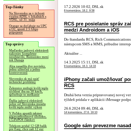
17.2.2026 10:02, DSL.sk
Top články
8 komentárov, 18.2. 9:58
Na Slovensku sa v tichosti
vypína ADSL v lokalitách s
VDSL, už 31. mája
RCS pre posielanie správ za
Orange sa doťahuje na UPC
medzi Androidom a iOS
a O2, spustí 2.5 Gbps
pripojenie
Do štandardu RCS, Rich Communications S
Top správy
nástupcom SMS a MMS, pribudne interoper
Maďarsko jadrovú elektráreň
Aktuálne ...
nakoniec kompletne
neodstavilo, Rumunsko mení
tok Dunaja
14.3.2025 15:11, DSL.sk
Alza nasadila dve novinky,
9 komentárov, 16.3. 14:33
jednu užitočnú a jednu
kontroverznú
iPhony začali umožňovať pos
Slovensko.sk má opäť
technické problémy
RCS
Železnice znižujú kvôli teplu
rýchlosť iba na 50 km/h,
Druhá beta verzia pripravovanej novej ve
spôsobuje to meškanie
týždeň pridala v aplikácii iMessage podpo
Ďalšia jadrová elektráreň
južne od Slovenska musela
kvôli teplu znížiť výkon
26.6.2024 09:46, DSL.sk
14 komentárov, 27.6. 19:10
V Poľsku spustili takmer
gigawatthodinové úložisko,
z LiFePO4 článkov
Google sám prevezme nasad
Telekom pridal 12 GB balík
pre Easy, chce zaň 12 eur