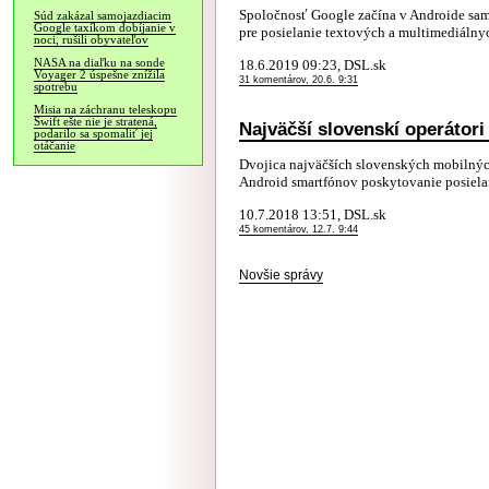
Spoločnosť Google začína v Androide sa
Súd zakázal samojazdiacim
Google taxíkom dobíjanie v
pre posielanie textových a multimediálnyc
noci, rušili obyvateľov
NASA na diaľku na sonde
18.6.2019 09:23, DSL.sk
Voyager 2 úspešne znížila
31 komentárov, 20.6. 9:31
spotrebu
Misia na záchranu teleskopu
Swift ešte nie je stratená,
Najväčší slovenskí operátori
podarilo sa spomaliť jej
otáčanie
Dvojica najväčších slovenských mobilnýc
Android smartfónov poskytovanie posielan
10.7.2018 13:51, DSL.sk
45 komentárov, 12.7. 9:44
Novšie správy