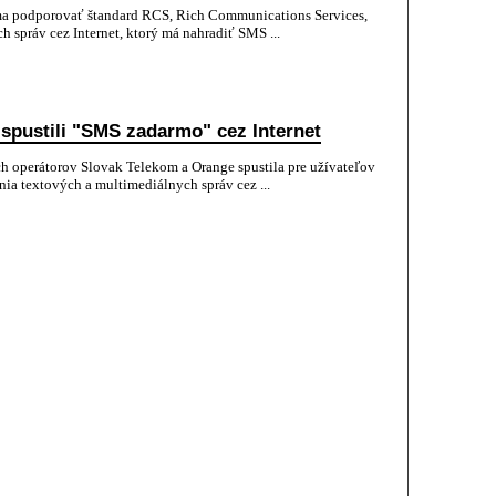
ma podporovať štandard RCS, Rich Communications Services,
h správ cez Internet, ktorý má nahradiť SMS ...
 spustili "SMS zadarmo" cez Internet
h operátorov Slovak Telekom a Orange spustila pre užívateľov
ia textových a multimediálnych správ cez ...