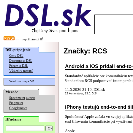
neprihlásený
Značky: RCS
DSL pripojenie
Ceny DSL
Dostupnosť DSL
Android a iOS pridali end-t
Fórum o DSL
Výsledky meraní
Štandardné aplikácie pre komunikáciu tex
štandardom RCS podporovať interoperabiln
Satelitná mapa SR
11.5.2026 21:19, DSL.sk
Merače
22 komentárov, 13.5. 5:24
Speedmeter
Merania
Pingmeter
iPhony testujú end-to-end š
Googlemeter
Spoločnosť Apple začala vo svojej aplikác
Hľadanie
end šifrovania komunikácie pri využívaní
Apple ...