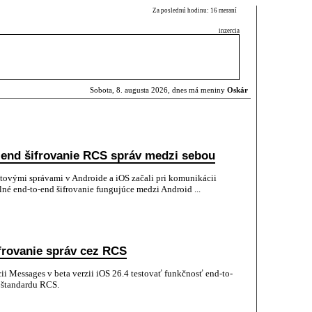
Za poslednú hodinu: 16 meraní
inzercia
Sobota, 8. augusta 2026, dnes má meniny
Oskár
o-end šifrovanie RCS správ medzi sebou
tovými správami v Androide a iOS začali pri komunikácii
é end-to-end šifrovanie fungujúce medzi Android ...
ifrovanie správ cez RCS
ii Messages v beta verzii iOS 26.4 testovať funkčnosť end-to-
 štandardu RCS.