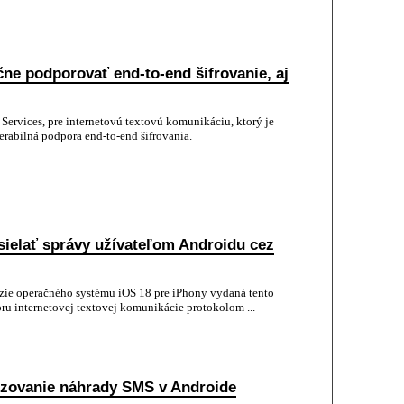
čne podporovať end-to-end šifrovanie, aj
ervices, pre internetovú textovú komunikáciu, ktorý je
abilná podpora end-to-end šifrovania.
ielať správy užívateľom Androidu cez
rzie operačného systému iOS 18 pre iPhony vydaná tento
ru internetovej textovej komunikácie protokolom ...
zovanie náhrady SMS v Androide