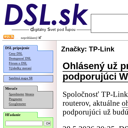
neprihlásený
Značky: TP-Link
DSL pripojenie
Ceny DSL
Dostupnosť DSL
Ohlásený už pr
Fórum o DSL
Výsledky meraní
podporujúci Wi
Satelitná mapa SR
Merače
Spoločnosť TP-Link
Speedmeter
Merania
Pingmeter
routerov, aktuálne
oh
Googlemeter
podporujúci už budúc
Hľadanie