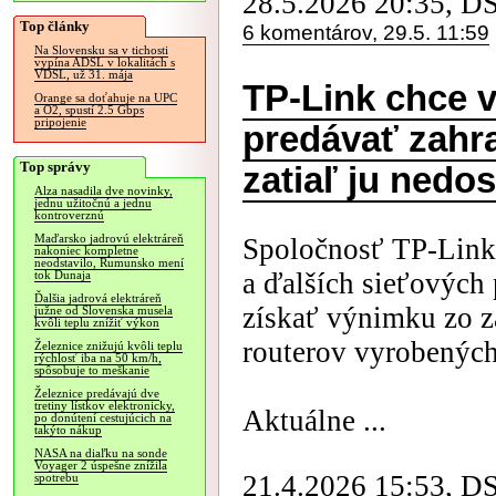
28.5.2026 20:35, D
Top články
6 komentárov, 29.5. 11:59
Na Slovensku sa v tichosti
vypína ADSL v lokalitách s
VDSL, už 31. mája
TP-Link chce 
Orange sa doťahuje na UPC
a O2, spustí 2.5 Gbps
pripojenie
predávať zahr
Top správy
zatiaľ ju nedos
Alza nasadila dve novinky,
jednu užitočnú a jednu
kontroverznú
Maďarsko jadrovú elektráreň
Spoločnosť TP-Link
nakoniec kompletne
neodstavilo, Rumunsko mení
a ďalších sieťových
tok Dunaja
Ďalšia jadrová elektráreň
získať výnimku zo 
južne od Slovenska musela
kvôli teplu znížiť výkon
routerov vyrobených
Železnice znižujú kvôli teplu
rýchlosť iba na 50 km/h,
spôsobuje to meškanie
Železnice predávajú dve
tretiny lístkov elektronicky,
Aktuálne ...
po donútení cestujúcich na
takýto nákup
NASA na diaľku na sonde
Voyager 2 úspešne znížila
21.4.2026 15:53, D
spotrebu