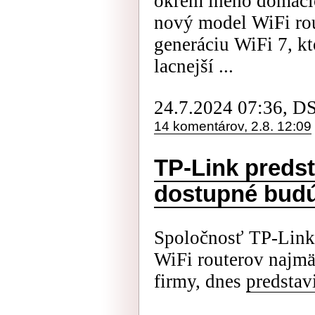
okrem iného domácic
nový model WiFi ro
generáciu WiFi 7, k
lacnejší ...
24.7.2024 07:36, D
14 komentárov, 2.8. 12:09
TP-Link predsta
dostupné budú
Spoločnosť TP-Link
WiFi routerov najmä
firmy, dnes
predstav