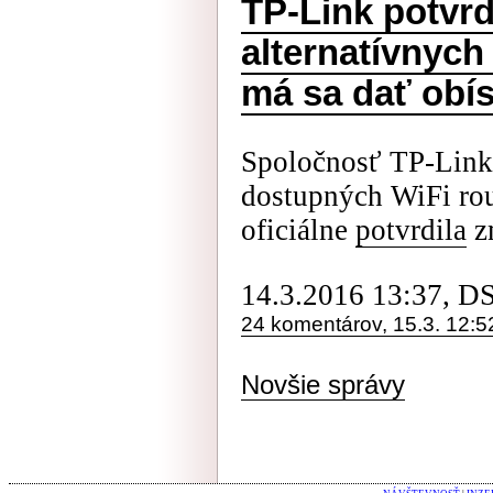
TP-Link potvrd
alternatívnych
má sa dať obí
Spoločnosť TP-Link
dostupných WiFi rou
oficiálne
potvrdila
zm
14.3.2016 13:37, D
24 komentárov, 15.3. 12:5
Novšie správy