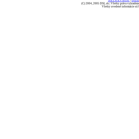
NÁVŠTEVNOSŤ
|
INZE
(C) 2004, 2005 DSL.sk | Všetky práva vyhradené
Všetky uvedené informácie sú b