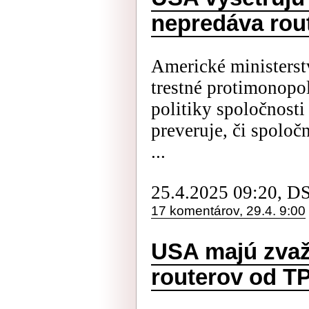
nepredáva rout
Americké ministerst
trestné protimonopo
politiky spoločnost
preveruje, či spoloč
...
25.4.2025 09:20, D
17 komentárov, 29.4. 9:00
USA majú zvaž
routerov od T