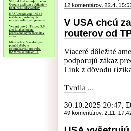
Súd zakázal samojazdiacim
12 komentárov, 22.4. 15:5
Google taxíkom dobíjanie v
noci, rušili obyvateľov
NASA pripravuje ISS na
inštaláciu posledných
V USA chcú za
nových solárnych panelov
Vydaný nový FFmpeg 9.0,
zlepšil akceleráciu
routerov od T
profesionálnych formátov
videa
Microsoft v čase drahých
pamätí sľubuje
optimalizovať spotrebu
Viaceré dôležité amer
RAM vo Windows 11
podporujú zákaz pre
Link z dôvodu rizik
Tvrdia
...
30.10.2025 20:47, 
49 komentárov, 2.11. 17:4
USA vyšetrujú 