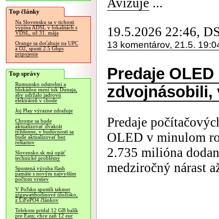
Avizuje
...
Top články
Na Slovensku sa v tichosti
19.5.2026 22:46, D
vypína ADSL v lokalitách s
VDSL, už 31. mája
13 komentárov, 21.5. 19:0
Orange sa doťahuje na UPC
a O2, spustí 2.5 Gbps
pripojenie
Predaje OLED 
Top správy
Rumunsko odstrelmi a
zdvojnásobili,
blokádou mení tok Dunaja,
aby udržalo jadrovú
elektráreň v chode
Joj Play výrazne zdražuje
Predaje počítačovýc
Chrome sa bude
aktualizovať dvakrát
týždenne, v budúcnosti sa
OLED v minulom roku
bude aktualizovať bez
reštartov
2.735 milióna doda
Slovensko.sk má opäť
technické problémy
medziročný nárast a
Spustená výroba flash
pamäte s novým najvyšším
počtom vrstiev
V Poľsku spustili takmer
gigawatthodinové úložisko,
z LiFePO4 článkov
Telekom pridal 12 GB balík
pre Easy, chce zaň 12 eur