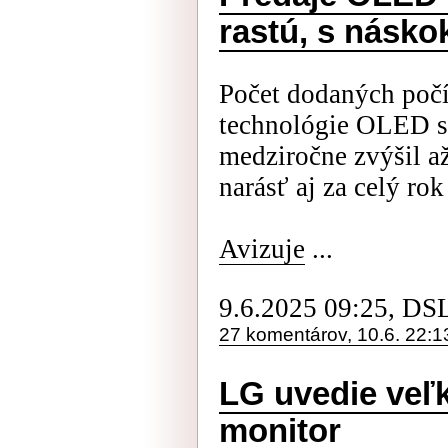
rastú, s násk
Počet dodaných poč
technológie OLED s
medziročne zvýšil a
narásť aj za celý ro
Avizuje
...
9.6.2025 09:25, DS
27 komentárov, 10.6. 22:1
LG uvedie veľ
monitor