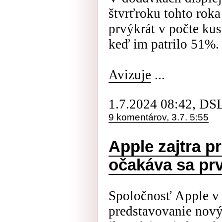
štvrťroku tohto rok
prvýkrát v počte ku
keď im patrilo 51%.
Avizuje
...
1.7.2024 08:42, DS
9 komentárov, 3.7. 5:55
Apple zajtra p
očakáva sa pr
Spoločnosť Apple v 
predstavovanie nový