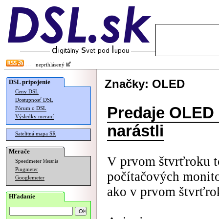
neprihlásený
Značky: OLED
DSL pripojenie
Ceny DSL
Dostupnosť DSL
Predaje OLED 
Fórum o DSL
Výsledky meraní
narástli
Satelitná mapa SR
Merače
V prvom štvrťroku t
Speedmeter
Merania
Pingmeter
počítačových monit
Googlemeter
ako v prvom štvrťro
Hľadanie