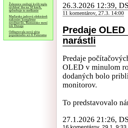
26.3.2026 12:39, D
Železnice znižujú kvôli teplu
rýchlosť iba na 50 km/h,
spôsobuje to meškanie
11 komentárov, 27.3. 14:00
Maďarsko jadrovú elektráreň
nakoniec kompletne
neodstavilo, Rumunsko mení
tok Dunaja
Predaje OLED 
Odštartovala nová séria
populárneho sci-fi Futurama
narástli
Predaje počítačovýc
OLED v minulom rok
dodaných bolo prib
monitorov.
To predstavovalo nár
27.1.2026 21:26, D
16 komentárov, 29.1. 9:33