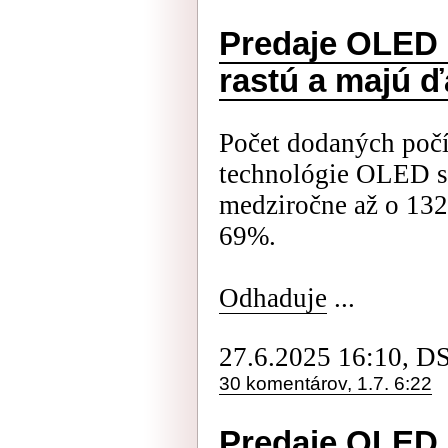
Predaje OLED 
rastú a majú ď
Počet dodaných poč
technológie OLED s
medziročne až o 132
69%.
Odhaduje
...
27.6.2025 16:10, D
30 komentárov, 1.7. 6:22
Predaje OLED 