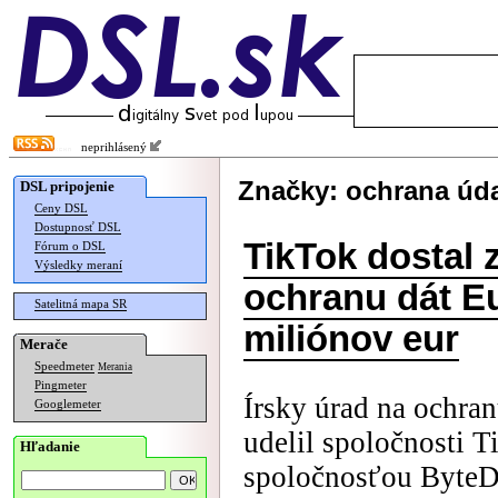
neprihlásený
Značky: ochrana úd
DSL pripojenie
Ceny DSL
Dostupnosť DSL
TikTok dostal 
Fórum o DSL
Výsledky meraní
ochranu dát E
Satelitná mapa SR
miliónov eur
Merače
Speedmeter
Merania
Pingmeter
Írsky úrad na ochr
Googlemeter
udelil spoločnosti T
Hľadanie
spoločnosťou ByteD