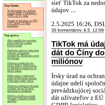
sieť TikTok za nedo
Top články
údajov ...
Na Slovensku sa v tichosti
vypína ADSL v lokalitách s
VDSL, už 31. mája
Orange sa doťahuje na UPC
2.5.2025 16:26, DS
a O2, spustí 2.5 Gbps
pripojenie
35 komentárov, 6.5. 12:09
Top správy
Alza nasadila dve novinky,
TikTok má údaj
jednu užitočnú a jednu
kontroverznú
dát do Číny do
Maďarsko jadrovú elektráreň
nakoniec kompletne
neodstavilo, Rumunsko mení
tok Dunaja
miliónov
Železnice predávajú dve
tretiny lístkov elektronicky,
po donútení cestujúcich na
takýto nákup
Írsky úrad na ochr
Ďalšia jadrová elektráreň
južne od Slovenska musela
kvôli teplu znížiť výkon
údajne udelí spoloč
Železnice znižujú kvôli teplu
prevádzkujúcej sociá
rýchlosť iba na 50 km/h,
spôsobuje to meškanie
dát užívateľov z EÚ
NASA na diaľku na sonde
Voyager 2 úspešne znížila
spotrebu