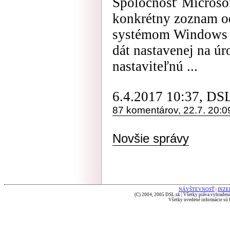
Spoločnosť Microsof
konkrétny zoznam o
systémom Windows 1
dát nastavenej na úr
nastaviteľnú ...
6.4.2017 10:37, DS
87 komentárov, 22.7. 20:0
Novšie správy
NÁVŠTEVNOSŤ
|
INZE
(C) 2004, 2005 DSL.sk | Všetky práva vyhradené
Všetky uvedené informácie sú b