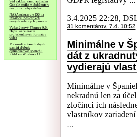
GDPR legislatívy ...
Súd zakázal samojazdiacim
Google taxíkom dobíjanie v
noci, rušili obyvateľov
NASA pripravuje ISS na
3.4.2025 22:28, DS
inštaláciu posledných
nových solárnych panelov
31 komentárov, 7.4. 10:52
Vydaný nový FFmpeg 9.0,
zlepšil akceleráciu
profesionálnych formátov
videa
Minimálne v Š
Microsoft v čase drahých
pamätí sľubuje
optimalizovať spotrebu
dát z ukradnut
RAM vo Windows 11
vydierajú vlas
Minimálne v Španiels
nekradnú len za úče
zločinci ich následn
vlastníkov zariaden
...