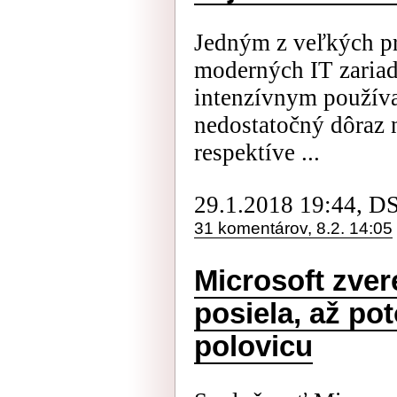
Jedným z veľkých p
moderných IT zariade
intenzívnym používa
nedostatočný dôraz 
respektíve ...
29.1.2018 19:44, D
31 komentárov, 8.2. 14:05
Microsoft zver
posiela, až po
polovicu