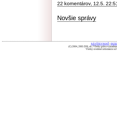
22 komentárov, 12.5. 22:5
Novšie správy
NÁVŠTEVNOSŤ
|
INZE
(C) 2004, 2005 DSL.sk | Všetky práva vyhradené
Všetky uvedené informácie sú b