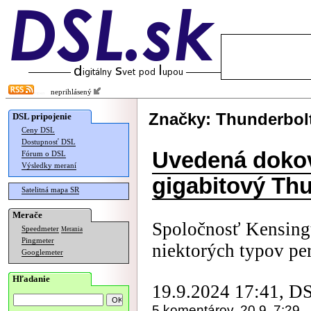
neprihlásený
Značky: Thunderbol
DSL pripojenie
Ceny DSL
Dostupnosť DSL
Uvedená dokov
Fórum o DSL
Výsledky meraní
gigabitový Thu
Satelitná mapa SR
Merače
Spoločnosť Kensing
Speedmeter
Merania
Pingmeter
niektorých typov per
Googlemeter
Hľadanie
19.9.2024 17:41, D
5 komentárov, 20.9. 7:29