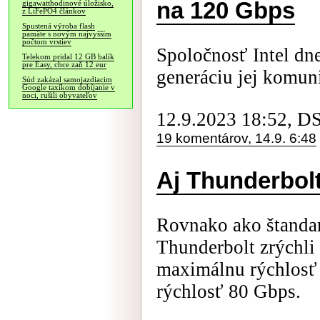
na 120 Gbps
gigawatthodinové úložisko,
z LiFePO4 článkov
Spustená výroba flash
pamäte s novým najvyšším
počtom vrstiev
Spoločnosť Intel dn
Telekom pridal 12 GB balík
pre Easy, chce zaň 12 eur
generáciu jej komuni
Súd zakázal samojazdiacim
Google taxíkom dobíjanie v
noci, rušili obyvateľov
12.9.2023 18:52, D
19 komentárov, 14.9. 6:48
Aj Thunderbolt
Rovnako ako štanda
Thunderbolt zrýchli 
maximálnu rýchlosť
rýchlosť 80 Gbps.