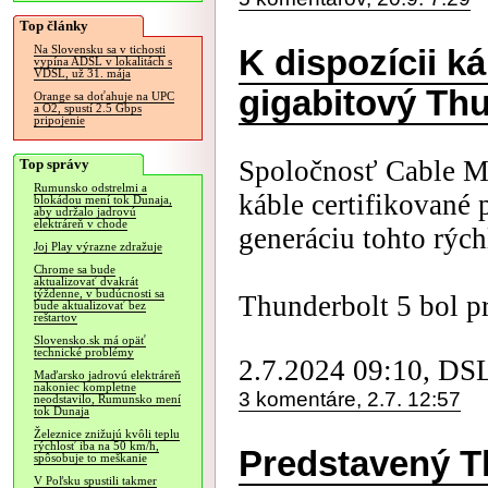
Top články
Na Slovensku sa v tichosti
K dispozícii ká
vypína ADSL v lokalitách s
VDSL, už 31. mája
gigabitový Thu
Orange sa doťahuje na UPC
a O2, spustí 2.5 Gbps
pripojenie
Spoločnosť Cable Ma
Top správy
Rumunsko odstrelmi a
káble certifikované 
blokádou mení tok Dunaja,
aby udržalo jadrovú
elektráreň v chode
generáciu tohto rých
Joj Play výrazne zdražuje
Chrome sa bude
aktualizovať dvakrát
týždenne, v budúcnosti sa
Thunderbolt 5 bol pr
bude aktualizovať bez
reštartov
Slovensko.sk má opäť
technické problémy
2.7.2024 09:10, DS
Maďarsko jadrovú elektráreň
nakoniec kompletne
3 komentáre, 2.7. 12:57
neodstavilo, Rumunsko mení
tok Dunaja
Železnice znižujú kvôli teplu
rýchlosť iba na 50 km/h,
Predstavený Th
spôsobuje to meškanie
V Poľsku spustili takmer