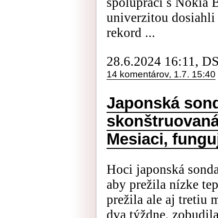
spolupráci s Nokia 
univerzitou dosiahli
rekord ...
28.6.2024 16:11, D
14 komentárov, 1.7. 15:40
Japonská sond
skonštruovaná
Mesiaci, funguj
Hoci japonská sond
aby prežila nízke te
prežila ale aj tretiu
dva týždne, zobudila 