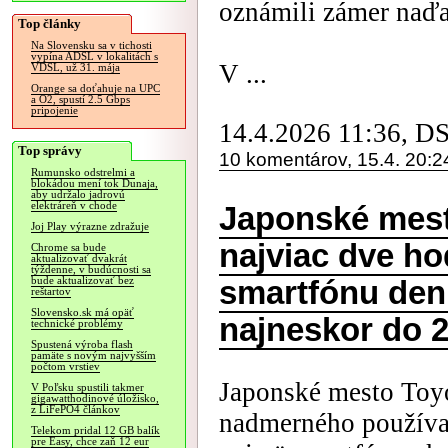
oznámili zámer naďa
Top články
Na Slovensku sa v tichosti
vypína ADSL v lokalitách s
V ...
VDSL, už 31. mája
Orange sa doťahuje na UPC
a O2, spustí 2.5 Gbps
pripojenie
14.4.2026 11:36, D
Top správy
10 komentárov, 15.4. 20:2
Rumunsko odstrelmi a
blokádou mení tok Dunaja,
aby udržalo jadrovú
elektráreň v chode
Japonské mest
Joj Play výrazne zdražuje
najviac dve ho
Chrome sa bude
aktualizovať dvakrát
týždenne, v budúcnosti sa
bude aktualizovať bez
smartfónu de
reštartov
Slovensko.sk má opäť
najneskor do 
technické problémy
Spustená výroba flash
pamäte s novým najvyšším
počtom vrstiev
Japonské mesto Toyo
V Poľsku spustili takmer
gigawatthodinové úložisko,
z LiFePO4 článkov
nadmerného používan
Telekom pridal 12 GB balík
pre Easy, chce zaň 12 eur