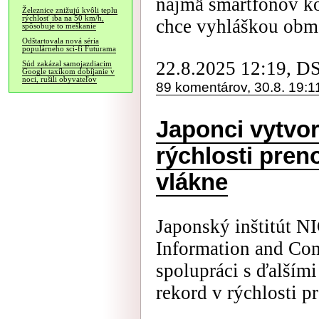
najmä smartfónov k
Železnice znižujú kvôli teplu
rýchlosť iba na 50 km/h,
chce vyhláškou obme
spôsobuje to meškanie
Odštartovala nová séria
populárneho sci-fi Futurama
22.8.2025 12:19, D
Súd zakázal samojazdiacim
Google taxíkom dobíjanie v
noci, rušili obyvateľov
89 komentárov, 30.8. 19:1
Japonci vytvor
rýchlosti pren
vlákne
Japonský inštitút NI
Information and Co
spolupráci s ďalšími
rekord v rýchlosti p