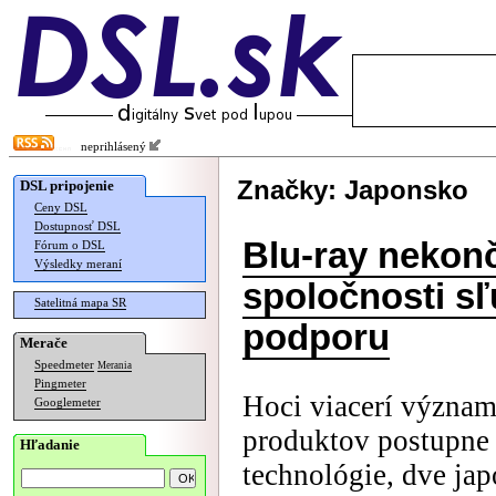
neprihlásený
Značky: Japonsko
DSL pripojenie
Ceny DSL
Dostupnosť DSL
Blu-ray nekonč
Fórum o DSL
Výsledky meraní
spoločnosti s
Satelitná mapa SR
podporu
Merače
Speedmeter
Merania
Pingmeter
Hoci viacerí význam
Googlemeter
produktov postupne 
Hľadanie
technológie, dve jap