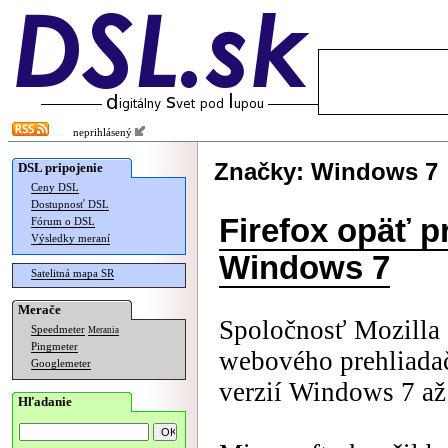
neprihlásený
Značky: Windows 7
DSL pripojenie
Ceny DSL
Dostupnosť DSL
Firefox opäť p
Fórum o DSL
Výsledky meraní
Windows 7
Satelitná mapa SR
Merače
Spoločnosť Mozilla 
Speedmeter
Merania
Pingmeter
webového prehliadač
Googlemeter
verzií Windows 7 až
Hľadanie