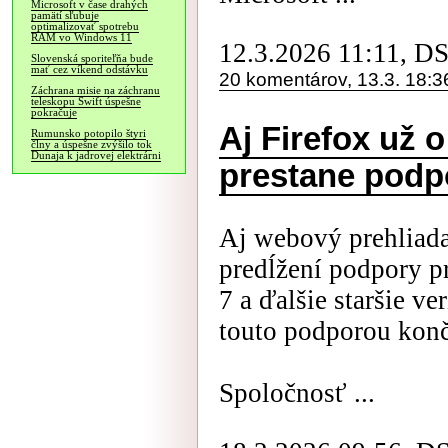
Microsoft v čase drahých
pamätí sľubuje
optimalizovať spotrebu
RAM vo Windows 11
12.3.2026 11:11, D
Slovenská sporiteľňa bude
mať cez víkend odstávku
20 komentárov, 13.3. 18:3
Záchrana misie na záchranu
teleskopu Swift úspešne
pokračuje
Aj Firefox už 
Rumunsko potopilo štyri
člny a úspešne zvýšilo tok
Dunaja k jadrovej elektrárni
prestane podp
Aj webový prehliad
predĺžení podpory 
7 a ďalšie staršie 
touto podporou konč
Spoločnosť ...