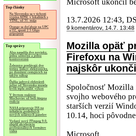
Microsoft ukončil be
Top články
Na Slovensku sa v tichosti
13.7.2026 12:43, D
vypína ADSL v lokalitách s
VDSL, už 31. mája
9 komentárov, 14.7. 13:48
Orange sa doťahuje na UPC
a O2, spustí 2.5 Gbps
pripojenie
Mozilla opäť p
Top správy
Alza nasadila dve novinky,
Firefoxu na Wi
jednu užitočnú a jednu
kontroverznú
najskôr ukonči
Železnice predávajú dve
tretiny lístkov elektronicky,
po donútení cestujúcich na
takýto nákup
Ďalšia jadrová elektráreň
Spoločnosť Mozilla 
južne od Slovenska musela
kvôli teplu znížiť výkon
svojho webového pre
V štvrtom reaktore
Mochoviec už beží štiepna
reakcia
starších verzií Win
NASA pripravuje ISS na
inštaláciu posledných
10.14, hoci pôvodne 
nových solárnych panelov
Vydaný nový FFmpeg 9.0,
zlepšil akceleráciu
profesionálnych formátov
videa
Microsoft ...