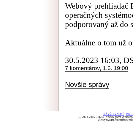
Webový prehliadač F
operačných systémo
podporovaný až do 
Aktuálne o tom už o
30.5.2023 16:03, D
7 komentárov, 1.6. 19:00
Novšie správy
NÁVŠTEVNOSŤ
|
INZE
(C) 2004, 2005 DSL.sk | Všetky práva vyhradené
Všetky uvedené informácie sú b