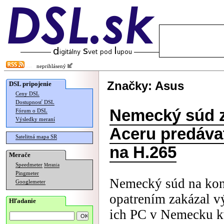
neprihlásený
Značky: Asus
DSL pripojenie
Ceny DSL
Dostupnosť DSL
Nemecký súd z
Fórum o DSL
Výsledky meraní
Aceru predáva
Satelitná mapa SR
na H.265
Merače
Speedmeter
Merania
Pingmeter
Nemecký súd na kon
Googlemeter
opatrením zakázal v
Hľadanie
ich PC v Nemecku kv