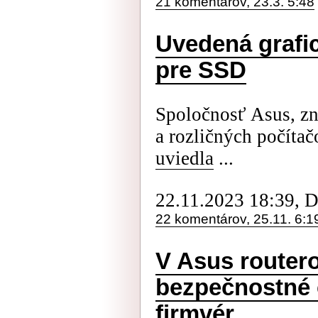
21 komentárov, 23.3. 5:48
Uvedená grafic
pre SSD
Spoločnosť Asus, z
a rozličných počíta
uviedla
...
22.11.2023 18:39, 
22 komentárov, 25.11. 6:1
V Asus router
bezpečnostné c
firmvér