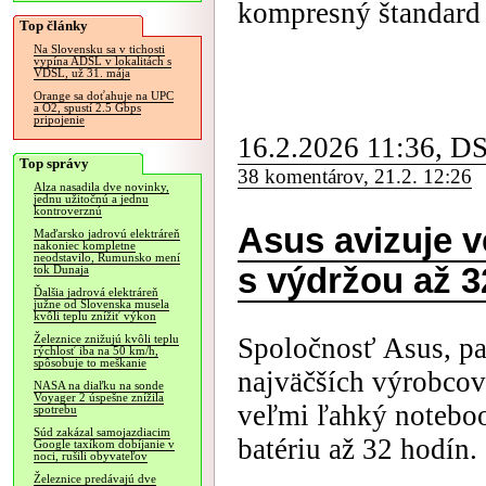
kompresný štandard
Top články
Na Slovensku sa v tichosti
vypína ADSL v lokalitách s
VDSL, už 31. mája
Orange sa doťahuje na UPC
a O2, spustí 2.5 Gbps
pripojenie
16.2.2026 11:36, D
Top správy
38 komentárov, 21.2. 12:26
Alza nasadila dve novinky,
jednu užitočnú a jednu
kontroverznú
Asus avizuje 
Maďarsko jadrovú elektráreň
nakoniec kompletne
neodstavilo, Rumunsko mení
s výdržou až 3
tok Dunaja
Ďalšia jadrová elektráreň
južne od Slovenska musela
kvôli teplu znížiť výkon
Spoločnosť Asus, pa
Železnice znižujú kvôli teplu
rýchlosť iba na 50 km/h,
spôsobuje to meškanie
najväčších výrobcov
NASA na diaľku na sonde
Voyager 2 úspešne znížila
veľmi ľahký notebo
spotrebu
Súd zakázal samojazdiacim
batériu až 32 hodín.
Google taxíkom dobíjanie v
noci, rušili obyvateľov
Železnice predávajú dve