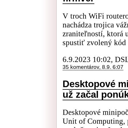
V troch WiFi routero
nachádza trojica vá
zraniteľností, ktorá
spustiť zvolený kód 
6.9.2023 10:02, DS
35 komentárov, 8.9. 6:07
Desktopové mi
už začal ponú
Desktopové minipoč
Unit of Computing, 