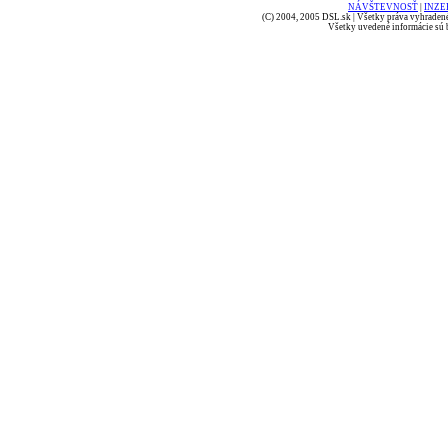
NÁVŠTEVNOSŤ
|
INZE
(C) 2004, 2005 DSL.sk | Všetky práva vyhradené
Všetky uvedené informácie sú b