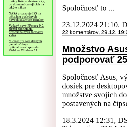
tretiny lístkov elektronicky,
po donútení cestujúcich na
Spoločnosť to ...
takýto nákup
NASA pripravuje ISS na
inštaláciu posledných
nových solárnych panelov
23.12.2024 21:10, 
Vydaný nový FFmpeg 9.0,
zlepšil akceleráciu
22 komentárov, 29.12. 19:
profesionálnych formátov
videa
Microsoft v čase drahých
pamätí sľubuje
Množstvo Asus 
optimalizovať spotrebu
RAM vo Windows 11
podporovať 2
Spoločnosť Asus, v
dosiek pre desktopov
množstve svojich d
postavených na čipset
18.3.2024 12:31, D