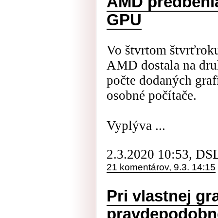
AMD predbehla
GPU
Vo štvrtom štvrťrok
AMD dostala na druh
počte dodaných graf
osobné počítače.
Vyplýva ...
2.3.2020 10:53, DS
21 komentárov, 9.3. 14:15
Pri vlastnej gr
pravdepodobne