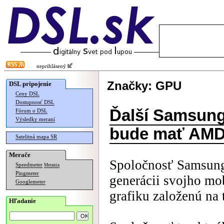
neprihlásený
Značky: GPU
DSL pripojenie
Ceny DSL
Dostupnosť DSL
Ďalší Samsung
Fórum o DSL
Výsledky meraní
bude mať AMD 
Satelitná mapa SR
Merače
Spoločnosť Samsung 
Speedmeter
Merania
Pingmeter
generácii svojho mo
Googlemeter
grafiku založenú na
Hľadanie