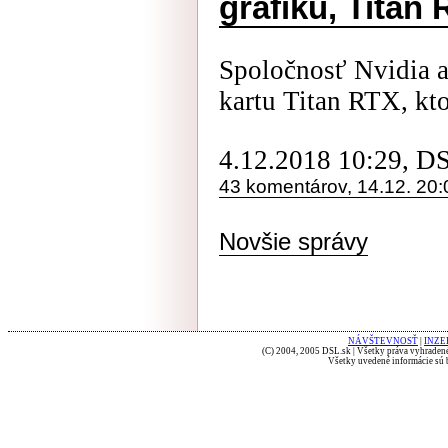
grafiku, Titan
Spoločnosť Nvidia 
kartu Titan RTX, kto
4.12.2018 10:29, D
43 komentárov, 14.12. 20:
Novšie správy
NÁVŠTEVNOSŤ
|
INZE
(C) 2004, 2005 DSL.sk | Všetky práva vyhradené
Všetky uvedené informácie sú b