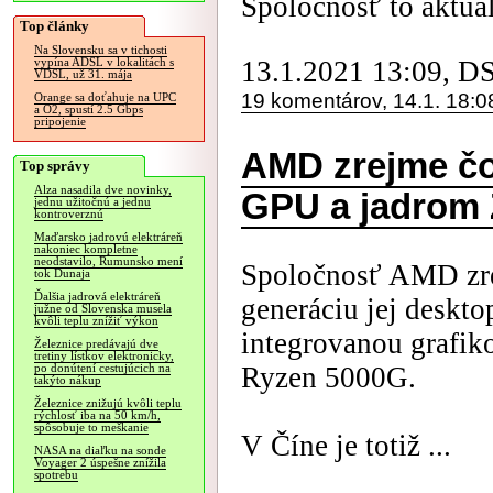
Spoločnosť to aktuál
Top články
Na Slovensku sa v tichosti
13.1.2021 13:09, D
vypína ADSL v lokalitách s
VDSL, už 31. mája
19 komentárov, 14.1. 18:0
Orange sa doťahuje na UPC
a O2, spustí 2.5 Gbps
pripojenie
AMD zrejme čo
Top správy
Alza nasadila dve novinky,
GPU a jadrom 
jednu užitočnú a jednu
kontroverznú
Maďarsko jadrovú elektráreň
nakoniec kompletne
neodstavilo, Rumunsko mení
Spoločnosť AMD zre
tok Dunaja
Ďalšia jadrová elektráreň
generáciu jej deskt
južne od Slovenska musela
kvôli teplu znížiť výkon
integrovanou grafik
Železnice predávajú dve
tretiny lístkov elektronicky,
Ryzen 5000G.
po donútení cestujúcich na
takýto nákup
Železnice znižujú kvôli teplu
rýchlosť iba na 50 km/h,
spôsobuje to meškanie
V Číne je totiž ...
NASA na diaľku na sonde
Voyager 2 úspešne znížila
spotrebu