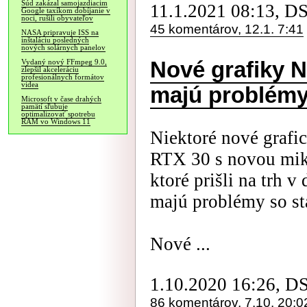
Súd zakázal samojazdiacim
11.1.2021 08:13, D
Google taxíkom dobíjanie v
noci, rušili obyvateľov
45 komentárov, 12.1. 7:41
NASA pripravuje ISS na
inštaláciu posledných
nových solárnych panelov
Nové grafiky 
Vydaný nový FFmpeg 9.0,
zlepšil akceleráciu
profesionálnych formátov
videa
majú problémy 
Microsoft v čase drahých
pamätí sľubuje
optimalizovať spotrebu
RAM vo Windows 11
Niektoré nové grafi
RTX 30 s novou mik
ktoré prišli na trh v
majú problémy so sta
Nové ...
1.10.2020 16:26, D
86 komentárov, 7.10. 20:0