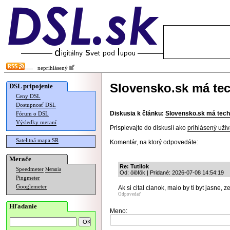
neprihlásený
Slovensko.sk má te
DSL pripojenie
Ceny DSL
Dostupnosť DSL
Diskusia k článku:
Slovensko.sk má tech
Fórum o DSL
Výsledky meraní
Prispievajte do diskusií ako
prihlásený užív
Satelitná mapa SR
Komentár, na ktorý odpovedáte:
Merače
Re: Tutilok
Speedmeter
Merania
Od: ölöfök | Pridané: 2026-07-08 14:54:19
Pingmeter
Googlemeter
Ak si cital clanok, malo by ti byt jasne,
Odpovedať
Hľadanie
Meno: