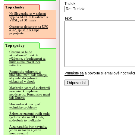
Titulok:
Top články
Na Slovensku sa v tichosti
vypína ADSL v lokalitách s
Text:
VDSL, už 31. mája
Orange sa doťahuje na UPC
a O2, spustí 2.5 Gbps
pripojenie
Top správy
Chrome sa bude
aktualizovať dvakrát
týždenne, v budúcnosti sa
bude aktualizovať bez
reštartov
Rumunsko odstrelmi a
Prihláste sa
a povoľte si emailové notifiká
blokádou mení tok Dunaja,
aby udržalo jadrovú
elektráreň v chode
Maďarsko jadrovú elektráreň
nakoniec kompletne
neodstavilo, Rumunsko mení
tok Dunaja
Slovensko.sk má opäť
technické problémy
Železnice znižujú kvôli teplu
rýchlosť iba na 50 km/h,
spôsobuje to meškanie
Alza nasadila dve novinky,
jednu užitočnú a jednu
kontroverznú