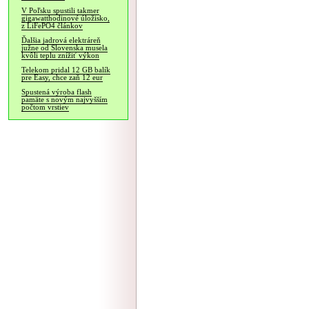
V Poľsku spustili takmer
gigawatthodinové úložisko,
z LiFePO4 článkov
Ďalšia jadrová elektráreň
južne od Slovenska musela
kvôli teplu znížiť výkon
Telekom pridal 12 GB balík
pre Easy, chce zaň 12 eur
Spustená výroba flash
pamäte s novým najvyšším
počtom vrstiev