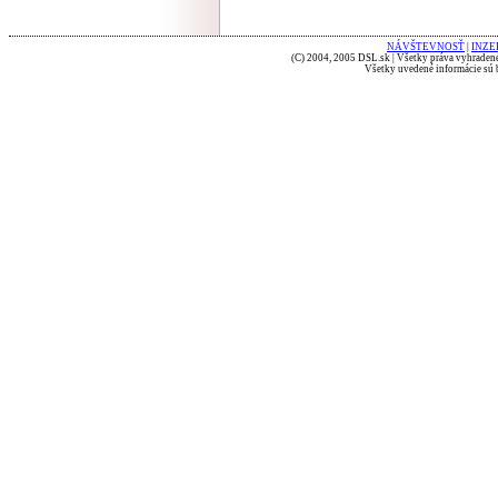
NÁVŠTEVNOSŤ
|
INZE
(C) 2004, 2005 DSL.sk | Všetky práva vyhradené
Všetky uvedené informácie sú b