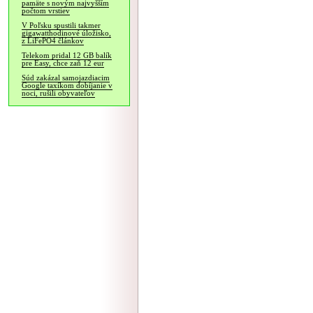
pamäte s novým najvyšším
počtom vrstiev
V Poľsku spustili takmer
gigawatthodinové úložisko,
z LiFePO4 článkov
Telekom pridal 12 GB balík
pre Easy, chce zaň 12 eur
Súd zakázal samojazdiacim
Google taxíkom dobíjanie v
noci, rušili obyvateľov