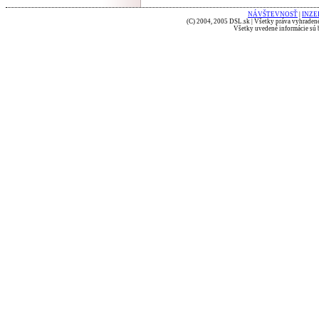
NÁVŠTEVNOSŤ
|
INZE
(C) 2004, 2005 DSL.sk | Všetky práva vyhradené
Všetky uvedené informácie sú b