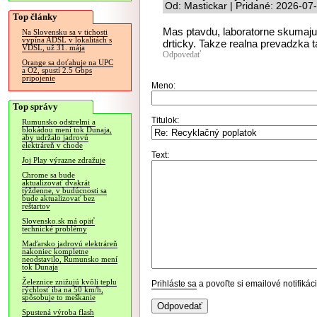
Od: Mastickar | Pridané: 2026-07
Top články
Mas ptavdu, laboratorne skumaju, 
Na Slovensku sa v tichosti
vypína ADSL v lokalitách s
drticky. Takze realna prevadzka t
VDSL, už 31. mája
Odpovedať
Orange sa doťahuje na UPC
a O2, spustí 2.5 Gbps
pripojenie
Meno:
Top správy
Titulok:
Rumunsko odstrelmi a
blokádou mení tok Dunaja,
aby udržalo jadrovú
elektráreň v chode
Text:
Joj Play výrazne zdražuje
Chrome sa bude
aktualizovať dvakrát
týždenne, v budúcnosti sa
bude aktualizovať bez
reštartov
Slovensko.sk má opäť
technické problémy
Maďarsko jadrovú elektráreň
nakoniec kompletne
neodstavilo, Rumunsko mení
tok Dunaja
Železnice znižujú kvôli teplu
Prihláste sa
a povoľte si emailové notifiká
rýchlosť iba na 50 km/h,
spôsobuje to meškanie
Spustená výroba flash