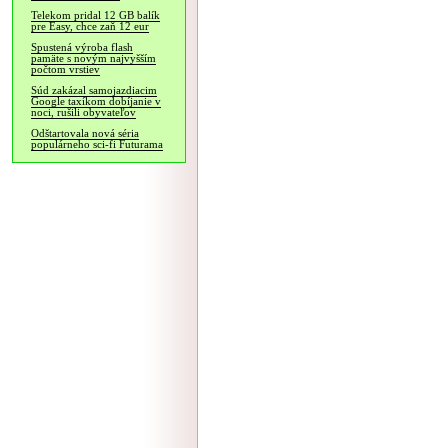
Telekom pridal 12 GB balík
pre Easy, chce zaň 12 eur
Spustená výroba flash
pamäte s novým najvyšším
počtom vrstiev
Súd zakázal samojazdiacim
Google taxíkom dobíjanie v
noci, rušili obyvateľov
Odštartovala nová séria
populárneho sci-fi Futurama