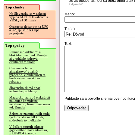
ze ak odoberas, toci sa elektromer a ak 
Odpovedať
Top články
Na Slovensku sa v tichosti
Meno:
vypína ADSL v lokalitách s
VDSL, už 31. mája
Orange sa doťahuje na UPC
Titulok:
a O2, spustí 2.5 Gbps
pripojenie
Text:
Top správy
Rumunsko odstrelmi a
blokádou mení tok Dunaja,
aby udržalo jadrovú
elektráreň v chode
Chrome sa bude
aktualizovať dvakrát
týždenne, v budúcnosti sa
bude aktualizovať bez
reštartov
Slovensko.sk má opäť
technické problémy
Maďarsko jadrovú elektráreň
Prihláste sa
a povoľte si emailové notifiká
nakoniec kompletne
neodstavilo, Rumunsko mení
tok Dunaja
Železnice znižujú kvôli teplu
rýchlosť iba na 50 km/h,
spôsobuje to meškanie
V Poľsku spustili takmer
gigawatthodinové úložisko,
z LiFePO4 článkov