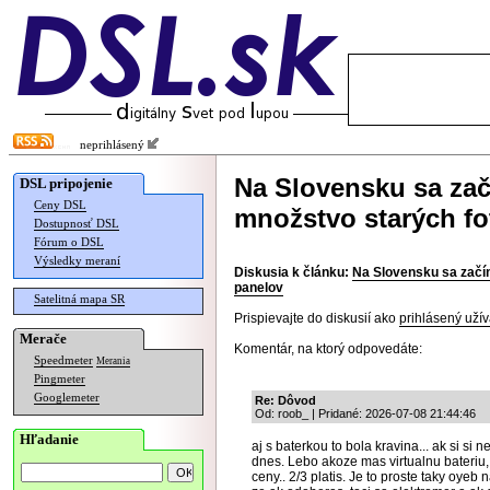
neprihlásený
Na Slovensku sa zač
DSL pripojenie
Ceny DSL
množstvo starých fo
Dostupnosť DSL
Fórum o DSL
Výsledky meraní
Diskusia k článku:
Na Slovensku sa začí
panelov
Satelitná mapa SR
Prispievajte do diskusií ako
prihlásený užív
Merače
Komentár, na ktorý odpovedáte:
Speedmeter
Merania
Pingmeter
Googlemeter
Re: Dôvod
Od: roob_ | Pridané: 2026-07-08 21:44:46
Hľadanie
aj s baterkou to bola kravina... ak si si 
dnes. Lebo akoze mas virtualnu bateriu, a
ceny.. 2/3 platis. Je to proste taky oyeb 