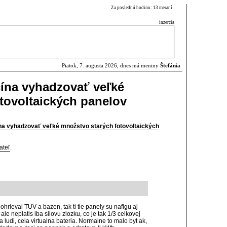
Za poslednú hodinu: 13 meraní
inzercia
Piatok, 7. augusta 2026, dnes má meniny
Štefánia
ína vyhadzovať veľké
tovoltaických panelov
na vyhadzovať veľké množstvo starých fotovoltaických
ateľ
.
neohrieval TUV a bazen, tak ti tie panely su nafigu aj
le neplatis iba silovu zlozku, co je tak 1/3 celkovej
na ludi, cela virtualna bateria. Normalne to malo byt ak,