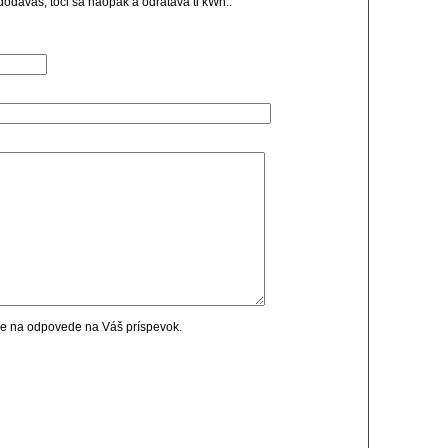
dodavas, toci sa naopak a odratava ti kWh..
cie na odpovede na Váš príspevok.