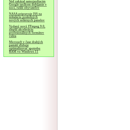
Súd zakázal samojazdiacim
Google taxíkom dobíjanie v
noci, rušili obyvateľov
NASA pripravuje ISS na
inštaláciu posledných
nových solárnych panelov
Vydaný nový FFmpeg 9.0,
zlepšil akceleráciu
profesionálnych formátov
videa
Microsoft v čase drahých
pamätí sľubuje
optimalizovať spotrebu
RAM vo Windows 11