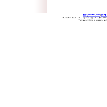
NÁVŠTEVNOSŤ
|
INZE
(C) 2004, 2005 DSL.sk | Všetky práva vyhradené
Všetky uvedené informácie sú b