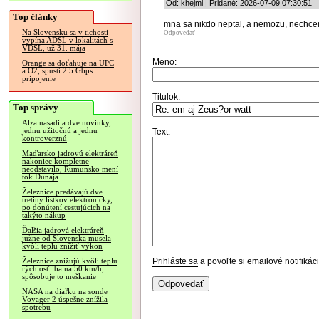
Od: khejml | Pridané: 2026-07-09 07:30:51
Top články
mna sa nikdo neptal, a nemozu, nechcem 
Na Slovensku sa v tichosti
Odpovedať
vypína ADSL v lokalitách s
VDSL, už 31. mája
Meno:
Orange sa doťahuje na UPC
a O2, spustí 2.5 Gbps
pripojenie
Titulok:
Top správy
Alza nasadila dve novinky,
jednu užitočnú a jednu
Text:
kontroverznú
Maďarsko jadrovú elektráreň
nakoniec kompletne
neodstavilo, Rumunsko mení
tok Dunaja
Železnice predávajú dve
tretiny lístkov elektronicky,
po donútení cestujúcich na
takýto nákup
Ďalšia jadrová elektráreň
južne od Slovenska musela
kvôli teplu znížiť výkon
Prihláste sa
a povoľte si emailové notifiká
Železnice znižujú kvôli teplu
rýchlosť iba na 50 km/h,
spôsobuje to meškanie
NASA na diaľku na sonde
Voyager 2 úspešne znížila
spotrebu