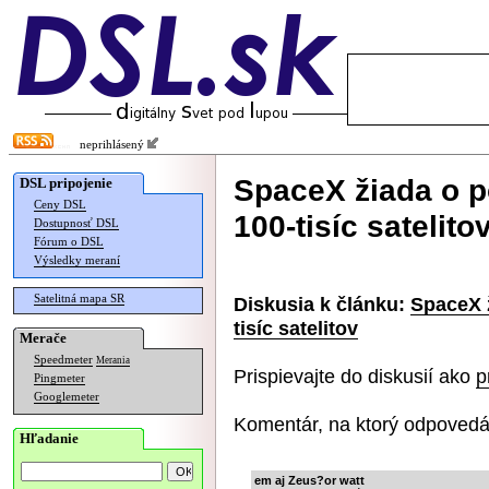
neprihlásený
SpaceX žiada o p
DSL pripojenie
Ceny DSL
100-tisíc satelito
Dostupnosť DSL
Fórum o DSL
Výsledky meraní
Satelitná mapa SR
Diskusia k článku:
SpaceX ž
tisíc satelitov
Merače
Speedmeter
Merania
Prispievajte do diskusií ako
p
Pingmeter
Googlemeter
Komentár, na ktorý odpovedá
Hľadanie
em aj Zeus?or watt