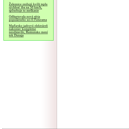
Železnice znižujú kvôli teplu
rýchlosť iba na 50 km/h,
spôsobuje to meškanie
Odštartovala nová séria
populárneho sci-fi Futurama
Maďarsko jadrovú elektráreň
nakoniec kompletne
neodstavilo, Rumunsko mení
tok Dunaja