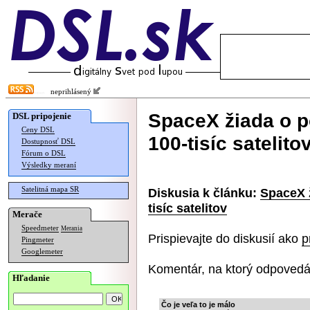
neprihlásený
SpaceX žiada o p
DSL pripojenie
Ceny DSL
100-tisíc satelito
Dostupnosť DSL
Fórum o DSL
Výsledky meraní
Satelitná mapa SR
Diskusia k článku:
SpaceX ž
tisíc satelitov
Merače
Speedmeter
Merania
Prispievajte do diskusií ako
p
Pingmeter
Googlemeter
Komentár, na ktorý odpovedá
Hľadanie
Čo je veľa to je málo