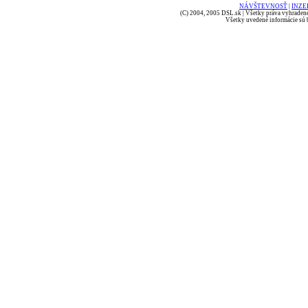
NÁVŠTEVNOSŤ
|
INZE
(C) 2004, 2005 DSL.sk | Všetky práva vyhradené
Všetky uvedené informácie sú b