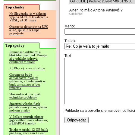
Od: dElEtE | Pridané: 2026-07-09 01:35:38
Top články
A neni to málo Antone Pavloviči?
Na Slovensku sa v tichosti
Odpovedať
vypína ADSL v lokalitách s
VDSL, už 31. mája
Meno:
Orange sa doťahuje na UPC
a O2, spustí 2.5 Gbps
pripojenie
Titulok:
Top správy
Rumunsko odstrelmi a
blokádou mení tok Dunaja,
Text:
aby udržalo jadrovú
elektráreň v chode
Joj Play výrazne zdražuje
Chrome sa bude
aktualizovať dvakrát
týždenne, v budúcnosti sa
bude aktualizovať bez
reštartov
Slovensko.sk má opäť
technické problémy
Spustená výroba flash
pamäte s novým najvyšším
Prihláste sa
a povoľte si emailové notifiká
počtom vrstiev
V Poľsku spustili takmer
gigawatthodinové úložisko,
z LiFePO4 článkov
Telekom pridal 12 GB balík
pre Easy, chce zaň 12 eur