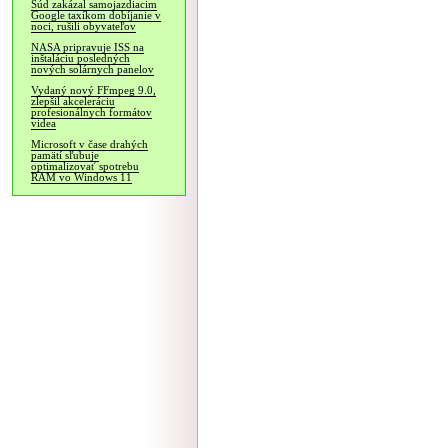
Súd zakázal samojazdiacim
Google taxíkom dobíjanie v
noci, rušili obyvateľov
NASA pripravuje ISS na
inštaláciu posledných
nových solárnych panelov
Vydaný nový FFmpeg 9.0,
zlepšil akceleráciu
profesionálnych formátov
videa
Microsoft v čase drahých
pamätí sľubuje
optimalizovať spotrebu
RAM vo Windows 11