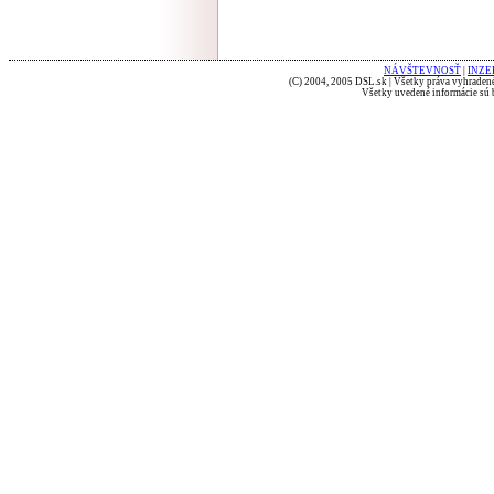
NÁVŠTEVNOSŤ
|
INZE
(C) 2004, 2005 DSL.sk | Všetky práva vyhradené
Všetky uvedené informácie sú b