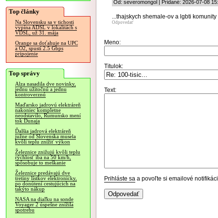
Od: severomongol | Pridané: 2026-07-08 15
Top články
...thajskych shemale-ov a lgbti komunity .
Na Slovensku sa v tichosti
Odpovedať
vypína ADSL v lokalitách s
VDSL, už 31. mája
Meno:
Orange sa doťahuje na UPC
a O2, spustí 2.5 Gbps
pripojenie
Titulok:
Top správy
Alza nasadila dve novinky,
jednu užitočnú a jednu
Text:
kontroverznú
Maďarsko jadrovú elektráreň
nakoniec kompletne
neodstavilo, Rumunsko mení
tok Dunaja
Ďalšia jadrová elektráreň
južne od Slovenska musela
kvôli teplu znížiť výkon
Železnice znižujú kvôli teplu
rýchlosť iba na 50 km/h,
spôsobuje to meškanie
Železnice predávajú dve
Prihláste sa
a povoľte si emailové notifiká
tretiny lístkov elektronicky,
po donútení cestujúcich na
takýto nákup
NASA na diaľku na sonde
Voyager 2 úspešne znížila
spotrebu