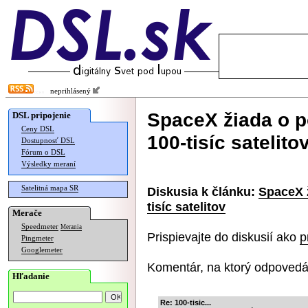
neprihlásený
SpaceX žiada o p
DSL pripojenie
Ceny DSL
100-tisíc satelito
Dostupnosť DSL
Fórum o DSL
Výsledky meraní
Satelitná mapa SR
Diskusia k článku:
SpaceX ž
tisíc satelitov
Merače
Speedmeter
Merania
Prispievajte do diskusií ako
p
Pingmeter
Googlemeter
Komentár, na ktorý odpovedá
Hľadanie
Re: 100-tisic...