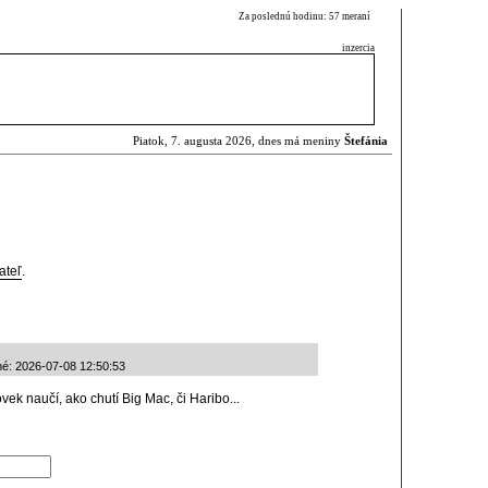
Za poslednú hodinu: 57 meraní
inzercia
Piatok, 7. augusta 2026, dnes má meniny
Štefánia
ateľ
.
né: 2026-07-08 12:50:53
ek naučí, ako chutí Big Mac, či Haribo...