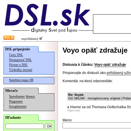
neprihlásený
Voyo opäť zdražuje
DSL pripojenie
Ceny DSL
Dostupnosť DSL
Diskusia k článku:
Voyo opäť zdražuje
Fórum o DSL
Výsledky meraní
Prispievajte do diskusií ako
prihlásený užív
Satelitná mapa SR
Komentár, na ktorý odpovedáte:
Merače
Re: Voyeb
Speedmeter
Merania
Od: MAJAK - neregistrovany original | Prida
Pingmeter
Googlemeter
a hlavne sa od Thomasa Gottschalka člov
Odpovedať
Hľadanie
Meno: