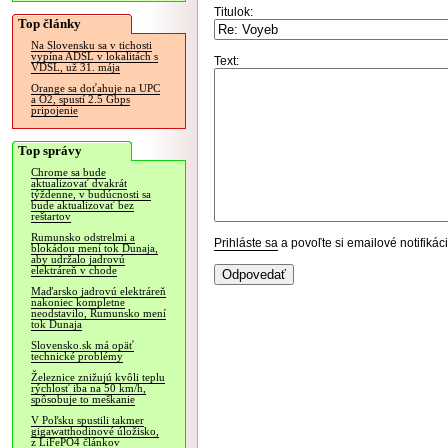
Titulok:
Top články
Na Slovensku sa v tichosti
vypína ADSL v lokalitách s
Text:
VDSL, už 31. mája
Orange sa doťahuje na UPC
a O2, spustí 2.5 Gbps
pripojenie
Top správy
Chrome sa bude
aktualizovať dvakrát
týždenne, v budúcnosti sa
bude aktualizovať bez
reštartov
Rumunsko odstrelmi a
Prihláste sa
a povoľte si emailové notifiká
blokádou mení tok Dunaja,
aby udržalo jadrovú
elektráreň v chode
Maďarsko jadrovú elektráreň
nakoniec kompletne
neodstavilo, Rumunsko mení
tok Dunaja
Slovensko.sk má opäť
technické problémy
Železnice znižujú kvôli teplu
rýchlosť iba na 50 km/h,
spôsobuje to meškanie
V Poľsku spustili takmer
gigawatthodinové úložisko,
z LiFePO4 článkov