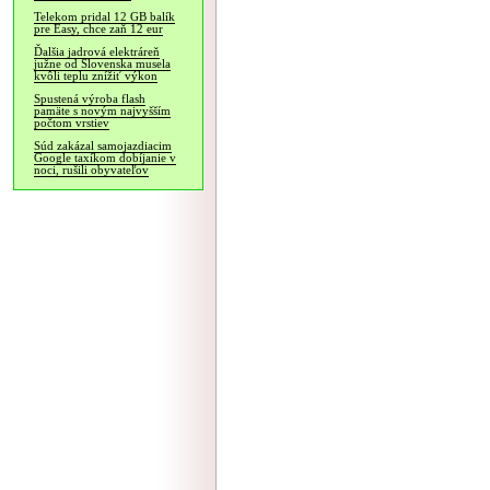
Telekom pridal 12 GB balík
pre Easy, chce zaň 12 eur
Ďalšia jadrová elektráreň
južne od Slovenska musela
kvôli teplu znížiť výkon
Spustená výroba flash
pamäte s novým najvyšším
počtom vrstiev
Súd zakázal samojazdiacim
Google taxíkom dobíjanie v
noci, rušili obyvateľov