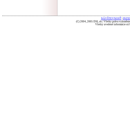
NÁVŠTEVNOSŤ
|
INZE
(C) 2004, 2005 DSL.sk | Všetky práva vyhradené
Všetky uvedené informácie sú b