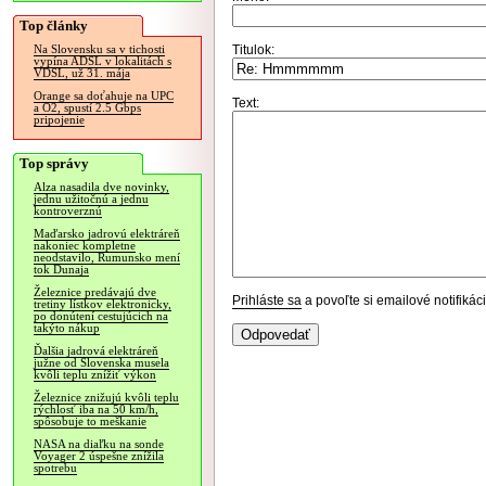
Top články
Titulok:
Na Slovensku sa v tichosti
vypína ADSL v lokalitách s
VDSL, už 31. mája
Orange sa doťahuje na UPC
Text:
a O2, spustí 2.5 Gbps
pripojenie
Top správy
Alza nasadila dve novinky,
jednu užitočnú a jednu
kontroverznú
Maďarsko jadrovú elektráreň
nakoniec kompletne
neodstavilo, Rumunsko mení
tok Dunaja
Železnice predávajú dve
Prihláste sa
a povoľte si emailové notifiká
tretiny lístkov elektronicky,
po donútení cestujúcich na
takýto nákup
Ďalšia jadrová elektráreň
južne od Slovenska musela
kvôli teplu znížiť výkon
Železnice znižujú kvôli teplu
rýchlosť iba na 50 km/h,
spôsobuje to meškanie
NASA na diaľku na sonde
Voyager 2 úspešne znížila
spotrebu