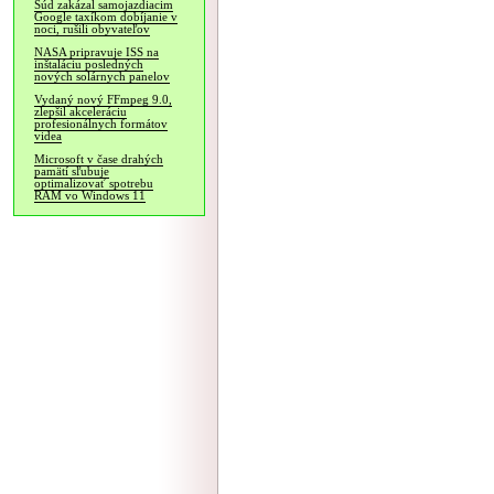
Súd zakázal samojazdiacim
Google taxíkom dobíjanie v
noci, rušili obyvateľov
NASA pripravuje ISS na
inštaláciu posledných
nových solárnych panelov
Vydaný nový FFmpeg 9.0,
zlepšil akceleráciu
profesionálnych formátov
videa
Microsoft v čase drahých
pamätí sľubuje
optimalizovať spotrebu
RAM vo Windows 11