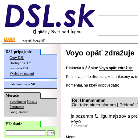
neprihlásený
Voyo opäť zdražuje
DSL pripojenie
Ceny DSL
Dostupnosť DSL
Diskusia k článku:
Voyo opäť zdražuje
Fórum o DSL
Výsledky meraní
Prispievajte do diskusií ako
prihlásený užív
Satelitná mapa SR
Komentár, na ktorý odpovedáte:
Merače
Re: Hmmmmmm
Speedmeter
Merania
Od: take nieco hladam | Pridané:
Pingmeter
Googlemeter
ja pozeram f1, ligu majstrov a pr
voyo
Hľadanie
Odpovedať
Meno: