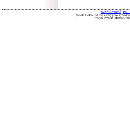
NÁVŠTEVNOSŤ
|
INZE
(C) 2004, 2005 DSL.sk | Všetky práva vyhradené
Všetky uvedené informácie sú b