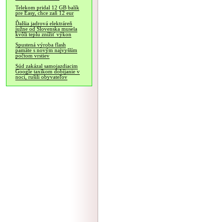
Telekom pridal 12 GB balík
pre Easy, chce zaň 12 eur
Ďalšia jadrová elektráreň
južne od Slovenska musela
kvôli teplu znížiť výkon
Spustená výroba flash
pamäte s novým najvyšším
počtom vrstiev
Súd zakázal samojazdiacim
Google taxíkom dobíjanie v
noci, rušili obyvateľov