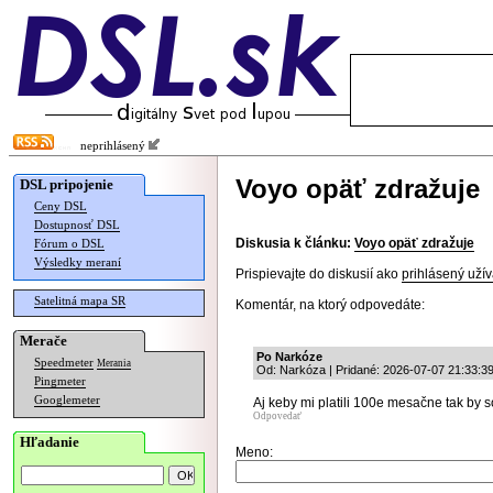
neprihlásený
Voyo opäť zdražuje
DSL pripojenie
Ceny DSL
Dostupnosť DSL
Diskusia k článku:
Voyo opäť zdražuje
Fórum o DSL
Výsledky meraní
Prispievajte do diskusií ako
prihlásený užív
Satelitná mapa SR
Komentár, na ktorý odpovedáte:
Merače
Po Narkóze
Speedmeter
Merania
Od: Narkóza | Pridané: 2026-07-07 21:33:3
Pingmeter
Googlemeter
Aj keby mi platili 100e mesačne tak by 
Odpovedať
Hľadanie
Meno: