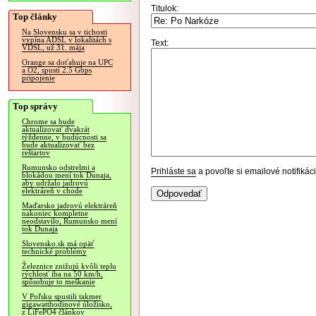
Titulok:
Top články
Na Slovensku sa v tichosti
vypína ADSL v lokalitách s
Text:
VDSL, už 31. mája
Orange sa doťahuje na UPC
a O2, spustí 2.5 Gbps
pripojenie
Top správy
Chrome sa bude
aktualizovať dvakrát
týždenne, v budúcnosti sa
bude aktualizovať bez
reštartov
Rumunsko odstrelmi a
Prihláste sa
a povoľte si emailové notifiká
blokádou mení tok Dunaja,
aby udržalo jadrovú
elektráreň v chode
Maďarsko jadrovú elektráreň
nakoniec kompletne
neodstavilo, Rumunsko mení
tok Dunaja
Slovensko.sk má opäť
technické problémy
Železnice znižujú kvôli teplu
rýchlosť iba na 50 km/h,
spôsobuje to meškanie
V Poľsku spustili takmer
gigawatthodinové úložisko,
z LiFePO4 článkov