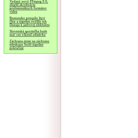
Vydaný nový FFmpeg 9.0,
zlepšil akceleráciu
profesionálnych formátov
videa
Rumunsko potopilo štyri
člny a úspešne zvýšilo tok
Dunaja k jadrovej elektrárni
Slovenská sporiteľňa bude
mať cez víkend odstávku
Záchrana misie na záchranu
teleskopu Swift úspešne
pokračuje