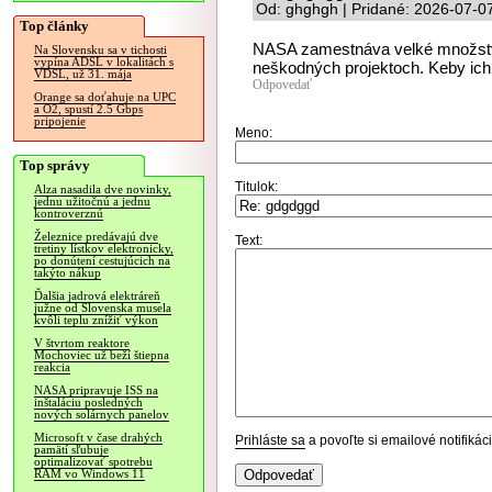
Od: ghghgh | Pridané: 2026-07-0
Top články
NASA zamestnáva velké množstvo
Na Slovensku sa v tichosti
vypína ADSL v lokalitách s
neškodných projektoch. Keby ich pl
VDSL, už 31. mája
Odpovedať
Orange sa doťahuje na UPC
a O2, spustí 2.5 Gbps
pripojenie
Meno:
Top správy
Titulok:
Alza nasadila dve novinky,
jednu užitočnú a jednu
kontroverznú
Železnice predávajú dve
Text:
tretiny lístkov elektronicky,
po donútení cestujúcich na
takýto nákup
Ďalšia jadrová elektráreň
južne od Slovenska musela
kvôli teplu znížiť výkon
V štvrtom reaktore
Mochoviec už beží štiepna
reakcia
NASA pripravuje ISS na
inštaláciu posledných
nových solárnych panelov
Microsoft v čase drahých
Prihláste sa
a povoľte si emailové notifiká
pamätí sľubuje
optimalizovať spotrebu
RAM vo Windows 11