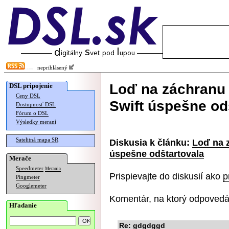
neprihlásený
Loď na záchranu
DSL pripojenie
Ceny DSL
Swift úspešne od
Dostupnosť DSL
Fórum o DSL
Výsledky meraní
Satelitná mapa SR
Diskusia k článku:
Loď na 
úspešne odštartovala
Merače
Speedmeter
Merania
Prispievajte do diskusií ako
p
Pingmeter
Googlemeter
Komentár, na ktorý odpovedá
Hľadanie
Re: gdgdggd