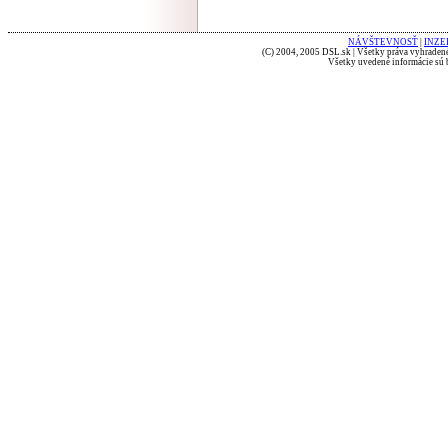
NÁVŠTEVNOSŤ
|
INZE
(C) 2004, 2005 DSL.sk | Všetky práva vyhradené
Všetky uvedené informácie sú b