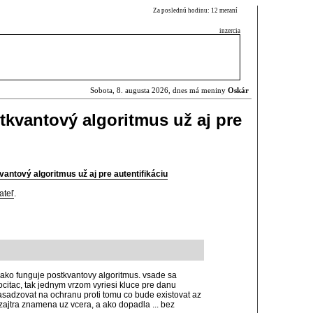
Za poslednú hodinu: 12 meraní
inzercia
Sobota, 8. augusta 2026, dnes má meniny
Oskár
kvantový algoritmus už aj pre
antový algoritmus už aj pre autentifikáciu
ateľ
.
, ako funguje postkvantovy algoritmus. vsade sa
citac, tak jednym vrzom vyriesi kluce pre danu
sadzovat na ochranu proti tomu co bude existovat az
 zajtra znamena uz vcera, a ako dopadla ... bez