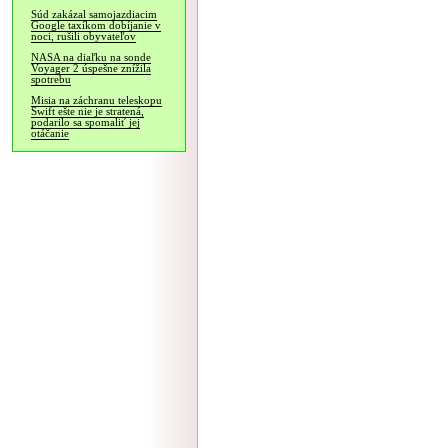
Súd zakázal samojazdiacim
Google taxíkom dobíjanie v
noci, rušili obyvateľov
NASA na diaľku na sonde
Voyager 2 úspešne znížila
spotrebu
Misia na záchranu teleskopu
Swift ešte nie je stratená,
podarilo sa spomaliť jej
otáčanie