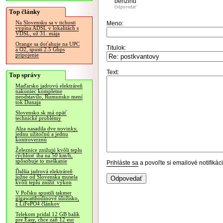
benzinu
Odpovedať
Top články
Na Slovensku sa v tichosti
Meno:
vypína ADSL v lokalitách s
VDSL, už 31. mája
Orange sa doťahuje na UPC
Titulok:
a O2, spustí 2.5 Gbps
pripojenie
Text:
Top správy
Maďarsko jadrovú elektráreň
nakoniec kompletne
neodstavilo, Rumunsko mení
tok Dunaja
Slovensko.sk má opäť
technické problémy
Alza nasadila dve novinky,
jednu užitočnú a jednu
kontroverznú
Železnice znižujú kvôli teplu
rýchlosť iba na 50 km/h,
spôsobuje to meškanie
Prihláste sa
a povoľte si emailové notifiká
Ďalšia jadrová elektráreň
južne od Slovenska musela
kvôli teplu znížiť výkon
V Poľsku spustili takmer
gigawatthodinové úložisko,
z LiFePO4 článkov
Telekom pridal 12 GB balík
pre Easy, chce zaň 12 eur