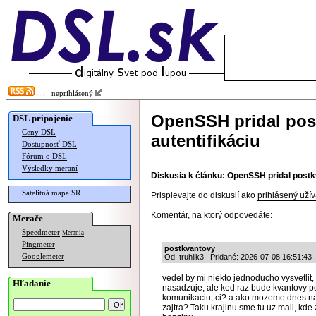
neprihlásený
OpenSSH pridal post
DSL pripojenie
Ceny DSL
autentifikáciu
Dostupnosť DSL
Fórum o DSL
Výsledky meraní
Diskusia k článku:
OpenSSH pridal postkv
Satelitná mapa SR
Prispievajte do diskusií ako
prihlásený užív
Komentár, na ktorý odpovedáte:
Merače
Speedmeter
Merania
Pingmeter
postkvantovy
Googlemeter
Od: truhlik3 | Pridané: 2026-07-08 16:51:43
vedel by mi niekto jednoducho vysvetlit
Hľadanie
nasadzuje, ale ked raz bude kvantovy po
komunikaciu, ci? a ako mozeme dnes na
zajtra? Taku krajinu sme tu uz mali, kde