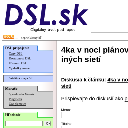
neprihlásený
4ka v noci pláno
DSL pripojenie
Ceny DSL
iných sietí
Dostupnosť DSL
Fórum o DSL
Výsledky meraní
Satelitná mapa SR
Diskusia k článku:
4ka v no
sietí
Merače
Speedmeter
Merania
Prispievajte do diskusií ako
p
Pingmeter
Googlemeter
Meno:
Hľadanie
Titulok: