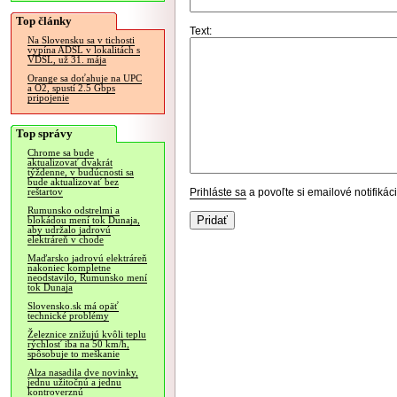
Top články
Text:
Na Slovensku sa v tichosti
vypína ADSL v lokalitách s
VDSL, už 31. mája
Orange sa doťahuje na UPC
a O2, spustí 2.5 Gbps
pripojenie
Top správy
Chrome sa bude
aktualizovať dvakrát
týždenne, v budúcnosti sa
bude aktualizovať bez
Prihláste sa
a povoľte si emailové notifiká
reštartov
Rumunsko odstrelmi a
blokádou mení tok Dunaja,
aby udržalo jadrovú
elektráreň v chode
Maďarsko jadrovú elektráreň
nakoniec kompletne
neodstavilo, Rumunsko mení
tok Dunaja
Slovensko.sk má opäť
technické problémy
Železnice znižujú kvôli teplu
rýchlosť iba na 50 km/h,
spôsobuje to meškanie
Alza nasadila dve novinky,
jednu užitočnú a jednu
kontroverznú