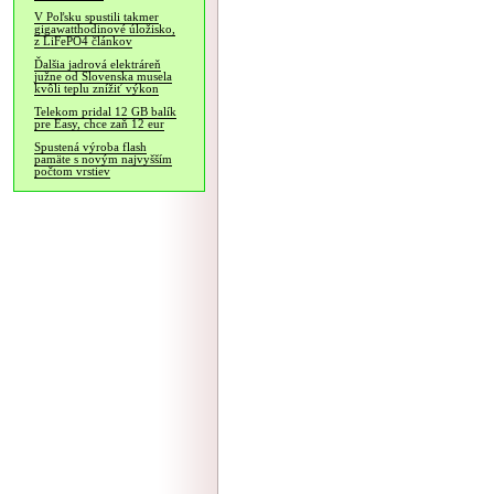
V Poľsku spustili takmer
gigawatthodinové úložisko,
z LiFePO4 článkov
Ďalšia jadrová elektráreň
južne od Slovenska musela
kvôli teplu znížiť výkon
Telekom pridal 12 GB balík
pre Easy, chce zaň 12 eur
Spustená výroba flash
pamäte s novým najvyšším
počtom vrstiev