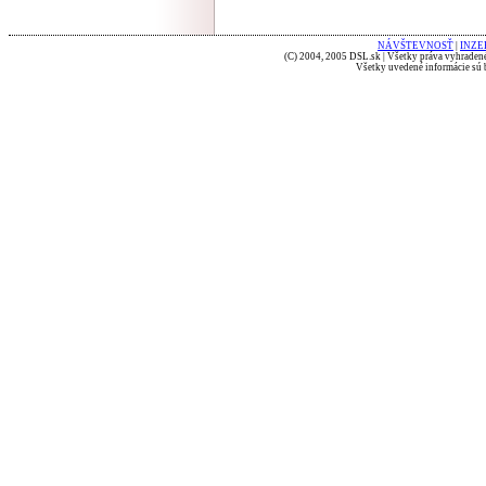
NÁVŠTEVNOSŤ
|
INZE
(C) 2004, 2005 DSL.sk | Všetky práva vyhradené
Všetky uvedené informácie sú b