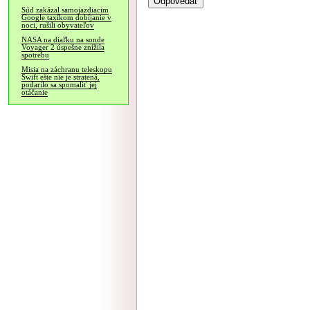
Súd zakázal samojazdiacim
Google taxíkom dobíjanie v
noci, rušili obyvateľov
NASA na diaľku na sonde
Voyager 2 úspešne znížila
spotrebu
Misia na záchranu teleskopu
Swift ešte nie je stratená,
podarilo sa spomaliť jej
otáčanie