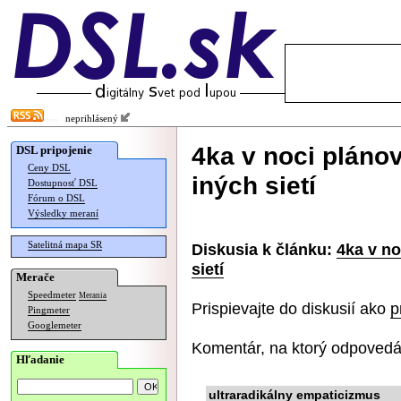
neprihlásený
4ka v noci pláno
DSL pripojenie
Ceny DSL
iných sietí
Dostupnosť DSL
Fórum o DSL
Výsledky meraní
Satelitná mapa SR
Diskusia k článku:
4ka v no
sietí
Merače
Speedmeter
Merania
Prispievajte do diskusií ako
p
Pingmeter
Googlemeter
Komentár, na ktorý odpovedá
Hľadanie
ultraradikálny empaticizmus