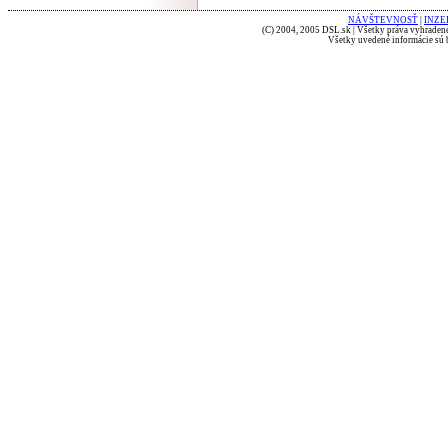
NÁVŠTEVNOSŤ
|
INZE
(C) 2004, 2005 DSL.sk | Všetky práva vyhradené
Všetky uvedené informácie sú b