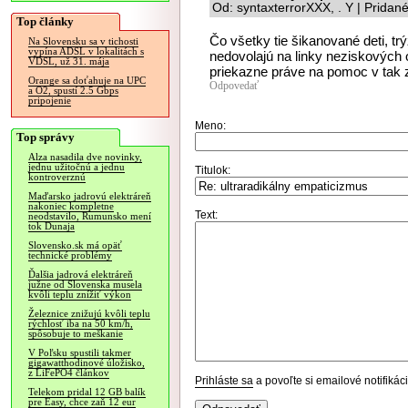
Od: syntaxterrorXXX, . Y | Pridan
Top články
Čo všetky tie šikanované deti, t
Na Slovensku sa v tichosti
vypína ADSL v lokalitách s
nedovolajú na linky neziskových o
VDSL, už 31. mája
priekazne práve na pomoc v tak
Orange sa doťahuje na UPC
Odpovedať
a O2, spustí 2.5 Gbps
pripojenie
Meno:
Top správy
Alza nasadila dve novinky,
jednu užitočnú a jednu
Titulok:
kontroverznú
Maďarsko jadrovú elektráreň
nakoniec kompletne
Text:
neodstavilo, Rumunsko mení
tok Dunaja
Slovensko.sk má opäť
technické problémy
Ďalšia jadrová elektráreň
južne od Slovenska musela
kvôli teplu znížiť výkon
Železnice znižujú kvôli teplu
rýchlosť iba na 50 km/h,
spôsobuje to meškanie
V Poľsku spustili takmer
gigawatthodinové úložisko,
z LiFePO4 článkov
Prihláste sa
a povoľte si emailové notifiká
Telekom pridal 12 GB balík
pre Easy, chce zaň 12 eur