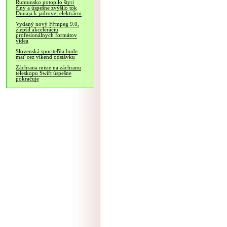
Rumunsko potopilo štyri
člny a úspešne zvýšilo tok
Dunaja k jadrovej elektrárni
Vydaný nový FFmpeg 9.0,
zlepšil akceleráciu
profesionálnych formátov
videa
Slovenská sporiteľňa bude
mať cez víkend odstávku
Záchrana misie na záchranu
teleskopu Swift úspešne
pokračuje