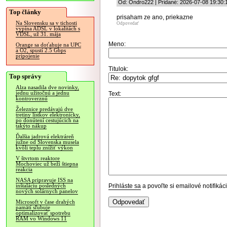
Od: Ondro222 | Pridané: 2026-07-08 19:30:
Top články
prisaham ze ano, priekazne
Na Slovensku sa v tichosti
Odpovedať
vypína ADSL v lokalitách s
VDSL, už 31. mája
Meno:
Orange sa doťahuje na UPC
a O2, spustí 2.5 Gbps
pripojenie
Titulok:
Top správy
Alza nasadila dve novinky,
jednu užitočnú a jednu
Text:
kontroverznú
Železnice predávajú dve
tretiny lístkov elektronicky,
po donútení cestujúcich na
takýto nákup
Ďalšia jadrová elektráreň
južne od Slovenska musela
kvôli teplu znížiť výkon
V štvrtom reaktore
Mochoviec už beží štiepna
reakcia
NASA pripravuje ISS na
Prihláste sa
a povoľte si emailové notifiká
inštaláciu posledných
nových solárnych panelov
Microsoft v čase drahých
pamätí sľubuje
optimalizovať spotrebu
RAM vo Windows 11