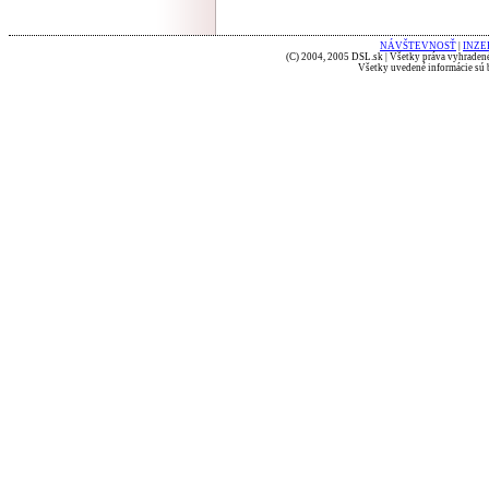
NÁVŠTEVNOSŤ
|
INZE
(C) 2004, 2005 DSL.sk | Všetky práva vyhradené
Všetky uvedené informácie sú b