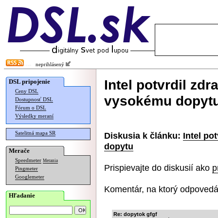
neprihlásený
Intel potvrdil zdr
DSL pripojenie
Ceny DSL
vysokému dopyt
Dostupnosť DSL
Fórum o DSL
Výsledky meraní
Satelitná mapa SR
Diskusia k článku:
Intel po
dopytu
Merače
Speedmeter
Merania
Prispievajte do diskusií ako
p
Pingmeter
Googlemeter
Komentár, na ktorý odpovedá
Hľadanie
Re: dopytok gfgf