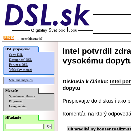
neprihlásený
Intel potvrdil zdr
DSL pripojenie
Ceny DSL
vysokému dopyt
Dostupnosť DSL
Fórum o DSL
Výsledky meraní
Satelitná mapa SR
Diskusia k článku:
Intel po
dopytu
Merače
Speedmeter
Merania
Prispievajte do diskusií ako
p
Pingmeter
Googlemeter
Komentár, na ktorý odpovedá
Hľadanie
ultraradikálny konsenzualizmu