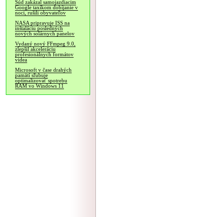
Súd zakázal samojazdiacim
Google taxíkom dobíjanie v
noci, rušili obyvateľov
NASA pripravuje ISS na
inštaláciu posledných
nových solárnych panelov
Vydaný nový FFmpeg 9.0,
zlepšil akceleráciu
profesionálnych formátov
videa
Microsoft v čase drahých
pamätí sľubuje
optimalizovať spotrebu
RAM vo Windows 11