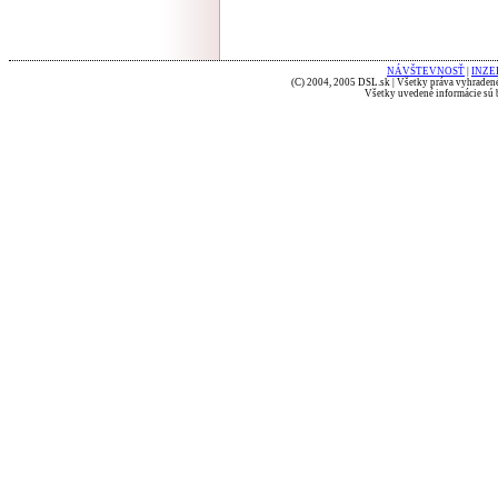
NÁVŠTEVNOSŤ
|
INZE
(C) 2004, 2005 DSL.sk | Všetky práva vyhradené
Všetky uvedené informácie sú b