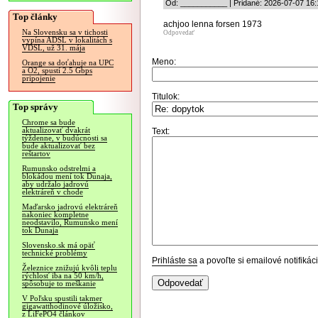
Od: ___________ | Pridané: 2026-07-07 16:
Top články
achjoo lenna forsen 1973
Na Slovensku sa v tichosti
Odpovedať
vypína ADSL v lokalitách s
VDSL, už 31. mája
Meno:
Orange sa doťahuje na UPC
a O2, spustí 2.5 Gbps
pripojenie
Titulok:
Top správy
Chrome sa bude
aktualizovať dvakrát
Text:
týždenne, v budúcnosti sa
bude aktualizovať bez
reštartov
Rumunsko odstrelmi a
blokádou mení tok Dunaja,
aby udržalo jadrovú
elektráreň v chode
Maďarsko jadrovú elektráreň
nakoniec kompletne
neodstavilo, Rumunsko mení
tok Dunaja
Slovensko.sk má opäť
technické problémy
Prihláste sa
a povoľte si emailové notifiká
Železnice znižujú kvôli teplu
rýchlosť iba na 50 km/h,
spôsobuje to meškanie
V Poľsku spustili takmer
gigawatthodinové úložisko,
z LiFePO4 článkov