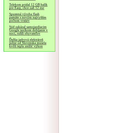
Telekom pridal 12 GB balík
pre Easy, chce zaň 12 eur
Spustená výroba flash
pamäte s novým najvyšším
počtom vrstiev
Súd zakázal samojazdiacim
Google taxíkom dobíjanie v
noci, rušili obyvateľov
Ďalšia jadrová elektráreň
južne od Slovenska musela
kvôli teplu znížiť výkon