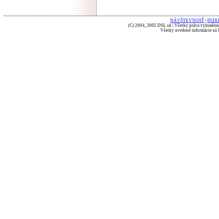
NÁVŠTEVNOSŤ
|
INZE
(C) 2004, 2005 DSL.sk | Všetky práva vyhradené
Všetky uvedené informácie sú b