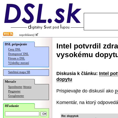
neprihlásený
Intel potvrdil zdr
DSL pripojenie
Ceny DSL
vysokému dopyt
Dostupnosť DSL
Fórum o DSL
Výsledky meraní
Satelitná mapa SR
Diskusia k článku:
Intel po
dopytu
Merače
Speedmeter
Merania
Prispievajte do diskusií ako
p
Pingmeter
Googlemeter
Komentár, na ktorý odpovedá
Hľadanie
Re: dopytok