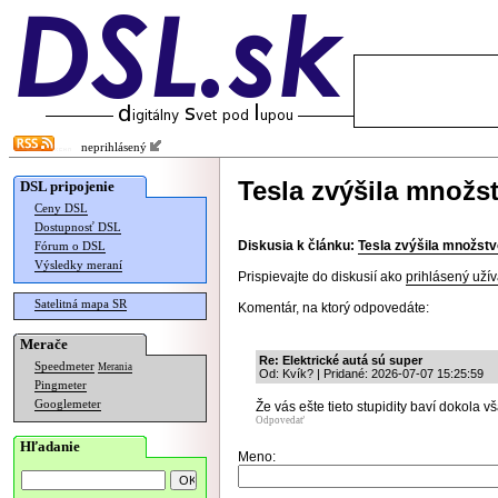
neprihlásený
Tesla zvýšila množs
DSL pripojenie
Ceny DSL
Dostupnosť DSL
Diskusia k článku:
Tesla zvýšila množst
Fórum o DSL
Výsledky meraní
Prispievajte do diskusií ako
prihlásený užív
Satelitná mapa SR
Komentár, na ktorý odpovedáte:
Merače
Re: Elektrické autá sú super
Speedmeter
Merania
Od: Kvík? | Pridané: 2026-07-07 15:25:59
Pingmeter
Googlemeter
Že vás ešte tieto stupidity baví dokola v
Odpovedať
Hľadanie
Meno: