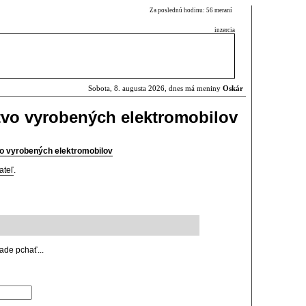
Za poslednú hodinu: 56 meraní
inzercia
Sobota, 8. augusta 2026, dnes má meniny
Oskár
tvo vyrobených elektromobilov
vo vyrobených elektromobilov
ateľ
.
šade pchať...