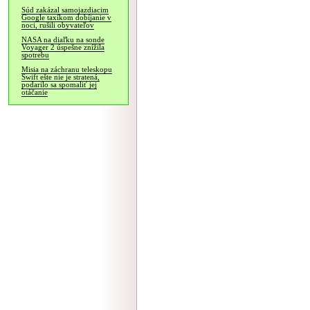
Súd zakázal samojazdiacim
Google taxíkom dobíjanie v
noci, rušili obyvateľov
NASA na diaľku na sonde
Voyager 2 úspešne znížila
spotrebu
Misia na záchranu teleskopu
Swift ešte nie je stratená,
podarilo sa spomaliť jej
otáčanie