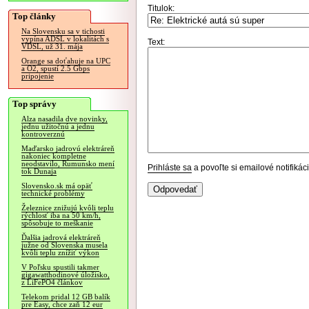
Titulok:
Top články
Na Slovensku sa v tichosti
vypína ADSL v lokalitách s
Text:
VDSL, už 31. mája
Orange sa doťahuje na UPC
a O2, spustí 2.5 Gbps
pripojenie
Top správy
Alza nasadila dve novinky,
jednu užitočnú a jednu
kontroverznú
Maďarsko jadrovú elektráreň
nakoniec kompletne
neodstavilo, Rumunsko mení
Prihláste sa
a povoľte si emailové notifiká
tok Dunaja
Slovensko.sk má opäť
technické problémy
Železnice znižujú kvôli teplu
rýchlosť iba na 50 km/h,
spôsobuje to meškanie
Ďalšia jadrová elektráreň
južne od Slovenska musela
kvôli teplu znížiť výkon
V Poľsku spustili takmer
gigawatthodinové úložisko,
z LiFePO4 článkov
Telekom pridal 12 GB balík
pre Easy, chce zaň 12 eur